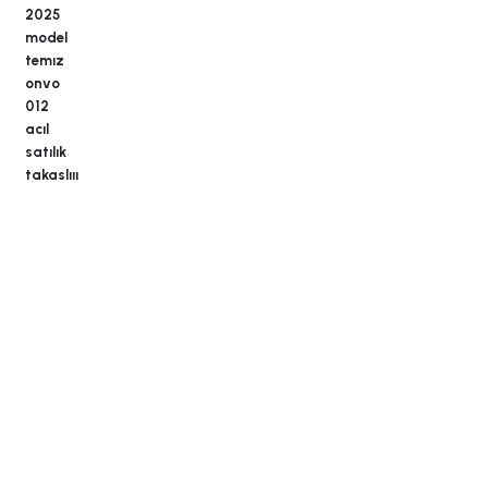
2025
model
temız
onvo
012
acıl
satılık
takaslııı