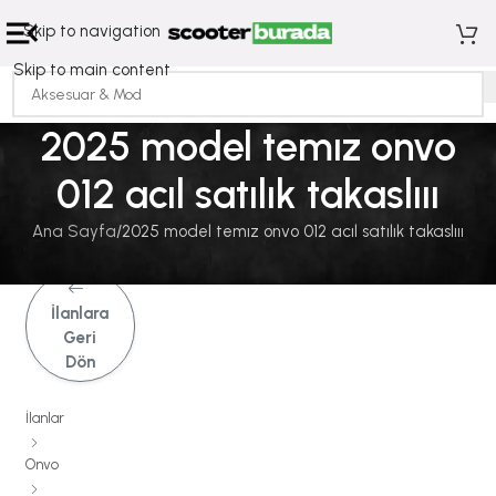
Skip to navigation
Skip to main content
2025 model temız onvo
012 acıl satılık takaslııı
Ana Sayfa
2025 model temız onvo 012 acıl satılık takaslııı
İlanlara
Geri
Dön
İlanlar
Onvo