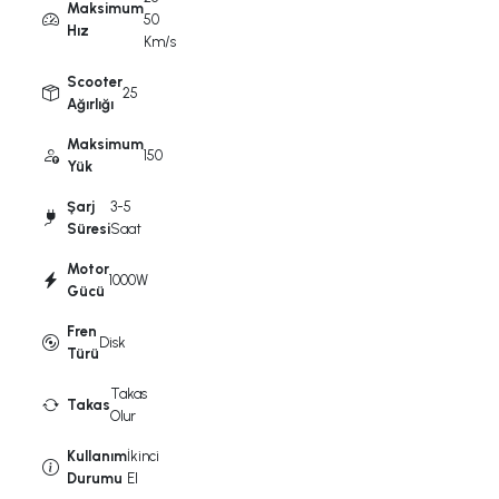
Maksimum
50
Hız
Km/s
Scooter
25
Ağırlığı
Maksimum
150
Yük
Şarj
3-5
Süresi
Saat
Motor
1000W
Gücü
Fren
Disk
Türü
Takas
Takas
Olur
Kullanım
İkinci
Durumu
El