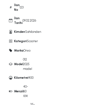
İlan
123
No
İlan
09.02.2026
Tarihi
Kimden
Sahibinden
Kategori
Scooter
Marka
Onvo
012
Model
2025
model
Kilometre
1400
40-
Menzil
60
KM
25-