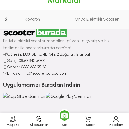
Markalar
Rovoron
Onvo Elektrikli Scooter
En iyi elektrikli scooter modelleri, güvenli alışveriş ve hızlı
teslimat ile
scooterburada.com’da!
Güneşli, 1303. Sk no: 4B, 34212 Bağcılar/İstanbul
Satış : ⁠0850 840 50 05
Servis : 0555 655 95 25
E-Posta: info@scooterburada.com
Uygulamamızı Buradan İndirin
BLOG YAZILARI
Mağaza
Aksesuarlar
Sat
Sepet
Hesabım