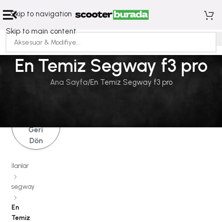
Skip to navigation
Skip to main content
En Temiz Segway f3 pro
Ana Sayfa
En Temiz Segway f3 pro
İlanlara
Geri
Dön
İlanlar
segway
En
Temiz