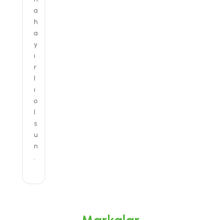
a
h
a
y
ı
r
l
ı
o
l
s
u
n
.