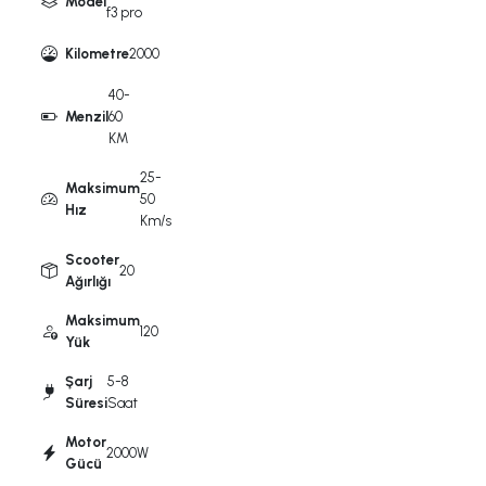
Model
f3 pro
Kilometre
2000
40-
Menzil
60
KM
25-
Maksimum
50
Hız
Km/s
Scooter
20
Ağırlığı
Maksimum
120
Yük
Şarj
5-8
Süresi
Saat
Motor
2000W
Gücü