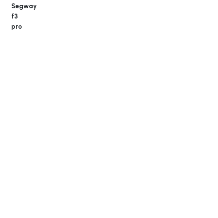
Segway
f3
pro