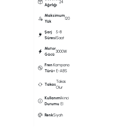
24
Ağırlığı
Maksimum
120
Yük
Şarj
5-8
Süresi
Saat
Motor
3000W
Gücü
Fren
Kampana
Türü
+ E-ABS
Takas
Takas
Olur
Kullanım
İkinci
Durumu
El
Renk
Siyah