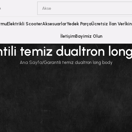
m
ormu
Elektrikli Scooter
Aksesuarlar
Yedek Parça
Ücretsiz İlan Ver
İki
İletişim
Bayimiz Olun
tili temiz dualtron lon
Ana Sayfa
Garantili temiz dualtron long body