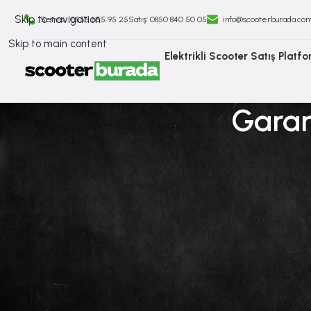
Skip to navigation
Servis : 0555 655 95 25
Satış: ⁠0850 840 50 05
info@scooterburada.co
Skip to main content
Elektrikli Scooter Satış Platf
Garan
İlanlara
Geri
Dön
İlanlar
Dualtron