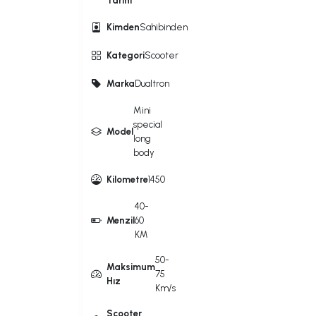
Tarihi
Kimden
Sahibinden
Kategori
Scooter
Marka
Dualtron
Mini
special
Model
long
body
Kilometre
1450
40-
Menzil
60
KM
50-
Maksimum
75
Hız
Km/s
Scooter