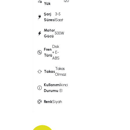
120
Yük
Şarj
3-5
Süresi
Saat
Motor
500W
Gücü
Disk
Fren
+ E-
Türü
ABS
Takas
Takas
Olmaz
Kullanım
İkinci
Durumu
El
Renk
Siyah