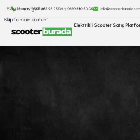
Skip to navigation
Servis : 0555 655 95 25
Satış: ⁠0850 840 50 05
info@scooterburada.co
Skip to main content
Elektrikli Scooter Satış Platf
İlanlara
Geri
Dön
İlanlar
xiaomi
Mi