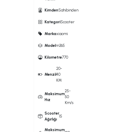
Kimden
Sahibinden
Kategori
Scooter
Marka
xiaomi
Model
m365
Kilometre
770
20-
Menzil
40
KM
25-
Maksimum
50
Hız
Km/s
Scooter
15
Ağırlığı
Maksimum