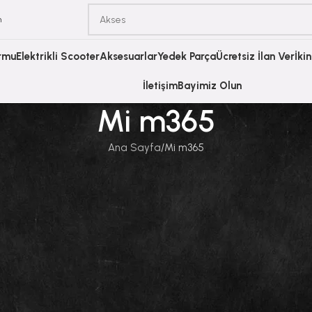
m
ormu
Elektrikli Scooter
Aksesuarlar
Yedek Parça
Ücretsiz İlan Ver
İki
İletişim
Bayimiz Olun
Mi m365
Ana Sayfa
Mi m365