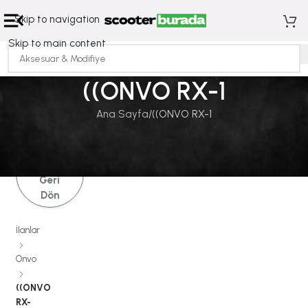
Skip to navigation
Skip to main content
((ONVO RX-1
Ana Sayfa
((ONVO RX-1
İlanlara
Geri
Dön
İlanlar
Onvo
((ONVO
RX-