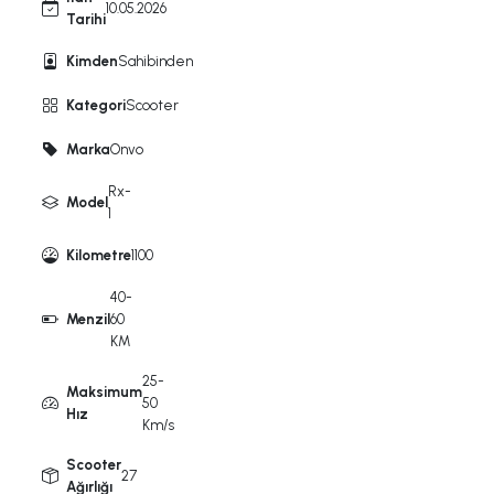
10.05.2026
Tarihi
Kimden
Sahibinden
Kategori
Scooter
Marka
Onvo
Rx-
Model
1
Kilometre
1100
40-
Menzil
60
KM
25-
Maksimum
50
Hız
Km/s
Scooter
27
Ağırlığı