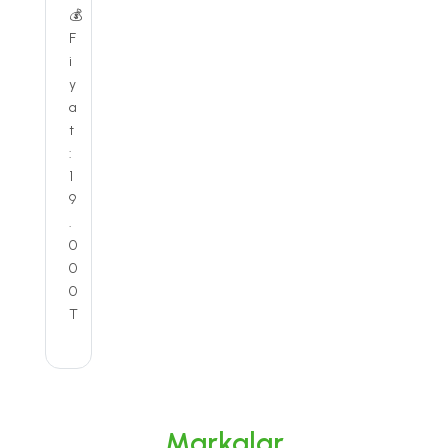
💰
F
i
y
a
t
:
1
9
.
0
0
0
T
Markalar