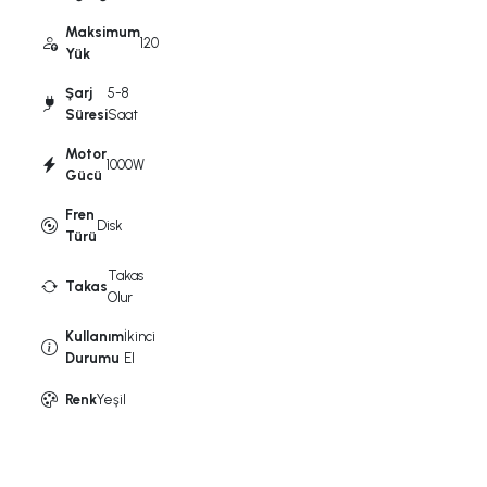
Maksimum
120
Yük
Şarj
5-8
Süresi
Saat
Motor
1000W
Gücü
Fren
Disk
Türü
Takas
Takas
Olur
Kullanım
İkinci
Durumu
El
Renk
Yeşil