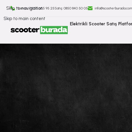
Skip to navigation
Servis : 0555 655 95 25
Satış: ⁠0850 840 50 05
info@scooterburada.co
Skip to main content
Elektrikli Scooter Satış Platf
İlanlara
Geri
Dön
İlanlar
Onvo