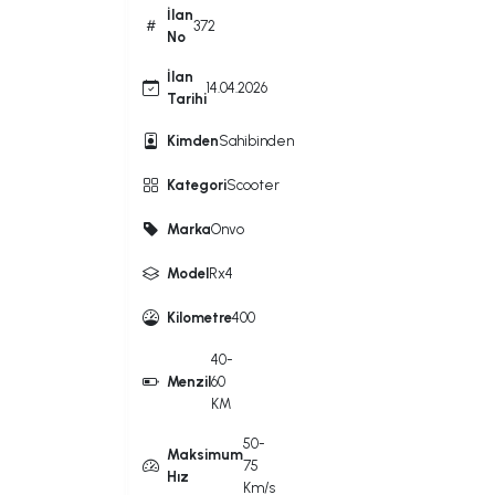
İlan
372
No
İlan
14.04.2026
Tarihi
Kimden
Sahibinden
Kategori
Scooter
Marka
Onvo
Model
Rx4
Kilometre
400
40-
Menzil
60
KM
50-
Maksimum
75
Hız
Km/s