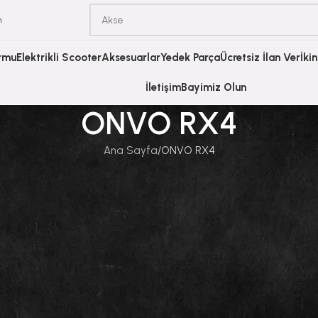
m
ormu
Elektrikli Scooter
Aksesuarlar
Yedek Parça
Ücretsiz İlan Ver
İki
İletişim
Bayimiz Olun
ONVO RX4
Ana Sayfa
ONVO RX4