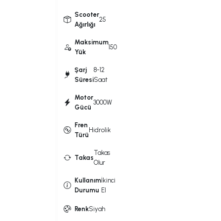
Scooter
25
Ağırlığı
Maksimum
150
Yük
Şarj
8-12
Süresi
Saat
Motor
3000W
Gücü
Fren
Hidrolik
Türü
Takas
Takas
Olur
Kullanım
İkinci
Durumu
El
Renk
Siyah