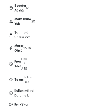
Scooter
12
Ağırlığı
Maksimum
120
Yük
Şarj
5-8
Süresi
Saat
Motor
250W
Gücü
Disk
Fren
+ E-
Türü
ABS
Takas
Takas
Olur
Kullanım
İkinci
Durumu
El
Renk
Siyah