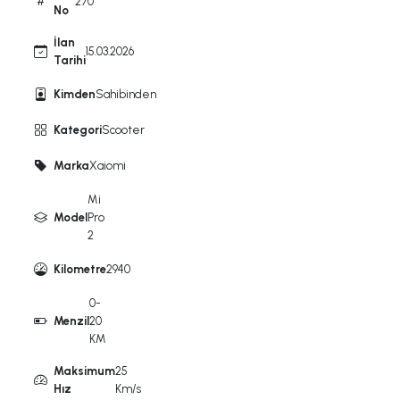
270
No
İlan
15.03.2026
Tarihi
Kimden
Sahibinden
Kategori
Scooter
Marka
Xaiomi
Mi
Model
Pro
2
Kilometre
2940
0-
Menzil
20
KM
Maksimum
25
Hız
Km/s