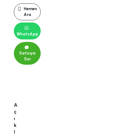
Hemen
Ara
WhatsApp
Satıcıya
Sor
A
ç
ı
k
l