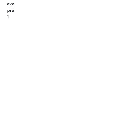
evo
pro
1