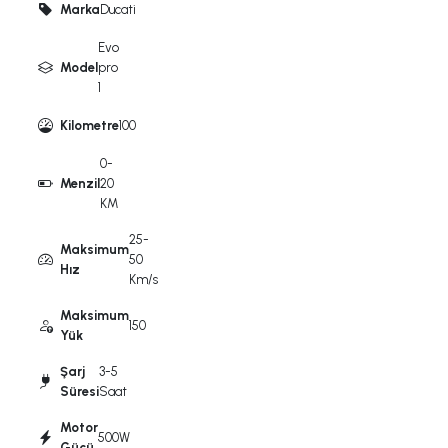
Marka
Ducati
Evo
Model
pro
1
Kilometre
100
0-
Menzil
20
KM
25-
Maksimum
50
Hız
Km/s
Maksimum
150
Yük
Şarj
3-5
Süresi
Saat
Motor
500W
Gücü