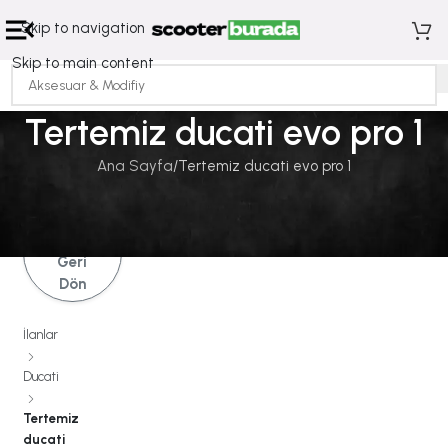
Skip to navigation
Skip to main content
Tertemiz ducati evo pro 1
Ana Sayfa
Tertemiz ducati evo pro 1
İlanlara
Geri
Dön
İlanlar
Ducati
Tertemiz
ducati