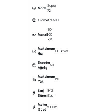
Süper
Model
72
Kilometre
1500
80-
Menzil
100
KM
Maksimum
100+km/s
Hız
Scooter
50
Ağırlığı
Maksimum
160
Yük
Şarj
8-12
Süresi
Saat
Motor
9000W
Gücü