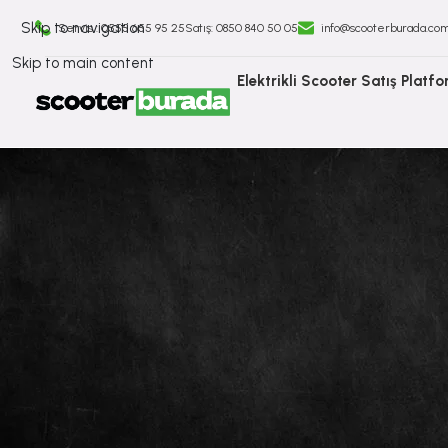
Skip to navigation
Servis : 0555 655 95 25
Satış: ⁠0850 840 50 05
info@scooterburada.co
Skip to main content
Elektrikli Scooter Satış Platf
İlanlara
Geri
Dön
İlanlar
Vsett