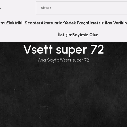
m
ormu
Elektrikli Scooter
Aksesuarlar
Yedek Parça
Ücretsiz İlan Ver
İki
İletişim
Bayimiz Olun
Vsett super 72
Ana Sayfa
Vsett super 72