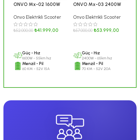
ONVO Mx-02 1600W
ONVO Mx-03 2400W
Elektrikli Scooter /
Elektrikli Scooter /
Onvo Elektrikli Scooter
Onvo Elektrikli Scooter
MX2026 Serisi
MX2026 Serisi
On
Ele
₺
41.999,00
₺
53.999,00
Onv
₺
52.000,00
₺
57.000,00
– 
₺
39
SEPETE EKLE
SEPETE EKLE
S
Güç - Hız
Güç - Hız
1600W - 55km hız
2400W - 65km hız
Menzil - Pil
Menzil - Pil
60 KM - 52V 15A
70 KM - 52V 20A