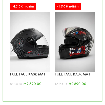
-1.510 ₺ indirim
-1.510 ₺ indirim
-1
FU
FULL FACE KASK MAT
FULL FACE KASK MAT
GR
BLACK GREY-SAVAGE
BLACK MONSTER
₺
2.690,00
₺
2.690,00
₺
4.
₺
4.200,00
₺
4.200,00
S
SEPETE EKLE
SEPETE EKLE