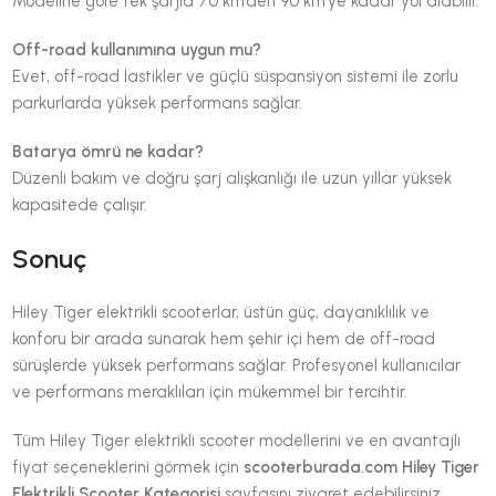
Modeline göre tek şarjla 70 km’den 90 km’ye kadar yol alabilir.
Off-road kullanımına uygun mu?
Evet, off-road lastikler ve güçlü süspansiyon sistemi ile zorlu
parkurlarda yüksek performans sağlar.
Batarya ömrü ne kadar?
Düzenli bakım ve doğru şarj alışkanlığı ile uzun yıllar yüksek
kapasitede çalışır.
Sonuç
Hiley Tiger elektrikli scooterlar, üstün güç, dayanıklılık ve
konforu bir arada sunarak hem şehir içi hem de off-road
sürüşlerde yüksek performans sağlar. Profesyonel kullanıcılar
ve performans meraklıları için mükemmel bir tercihtir.
Tüm Hiley Tiger elektrikli scooter modellerini ve en avantajlı
fiyat seçeneklerini görmek için
scooterburada.com Hiley Tiger
Elektrikli Scooter Kategorisi
sayfasını ziyaret edebilirsiniz.