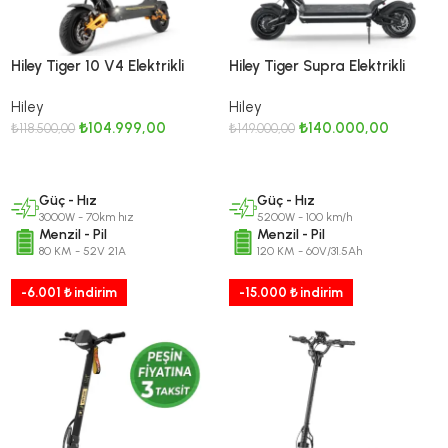
Hiley Tiger 10 V4 Elektrikli
Hiley Tiger Supra Elektrikli
Scooter (3000W, 70 km/s,
Scooter 5200W | 120 KM
Hiley
Hiley
80 km Menzil)
Menzil | 90 KM/H
₺
104.999,00
₺
140.000,00
₺
118.500,00
₺
149.000,00
SEPETE EKLE
DEVAMINI OKU
Güç - Hız
Güç - Hız
3000W - 70km hız
5200W - 100 km/h
Menzil - Pil
Menzil - Pil
80 KM - 52V 21A
120 KM - 60V/31.5Ah
-6.001 ₺ indirim
-15.000 ₺ indirim