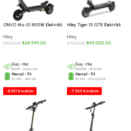
ONVO Mx-01 800W Elektrikli
Hiley Tiger 10 GTR Elektrikli
Scooter / MX2026 Serisi
Scooter Su Geçirmez 2800 W
Hiley
Hiley
₺
28.999,00
₺
95.000,00
₺
35.000,00
₺
110.000,00
DEVAMINI OKU
DEVAMINI OKU
Güç - Hız
Güç - Hız
800W - 50km hız
4000W - 90 km/h
Menzil - Pil
Menzil - Pil
55 KM - 48V 13A
90 KM - 60V/23.4Ah
-8.501 ₺ indirim
-7.500 ₺ indirim