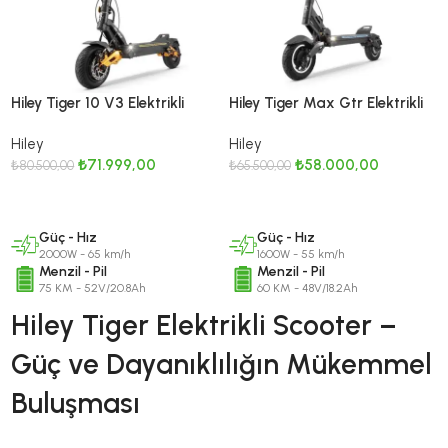
Hiley Tiger 10 V3 Elektrikli
Hiley Tiger Max Gtr Elektrikli
Scooter Su Geçirmez 2000 W
Scooter Su Geçirmez 1600 W
Hiley
Hiley
₺
71.999,00
₺
58.000,00
₺
80.500,00
₺
65.500,00
DEVAMINI OKU
DEVAMINI OKU
Güç - Hız
Güç - Hız
2000W - 65 km/h
1600W - 55 km/h
Menzil - Pil
Menzil - Pil
75 KM - 52V/20.8Ah
60 KM - 48V/18.2Ah
Hiley Tiger Elektrikli Scooter –
Güç ve Dayanıklılığın Mükemmel
Buluşması