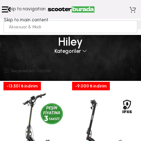
Skip to navigation
Skip to main content
Hiley
Kategoriler
Ana Sayfa
Hiley
6 sonucun tümü gösteriliyor
Seçenekleri Göster
-13.501 ₺ indirim
-9.000 ₺ indirim