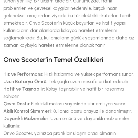
sunan yenilikçi bir ulaşım aracıdır. Günümüzde, trafik
problemleri ve çevresel kaygılar nedeniyle, birçok insan
geleneksel araçlardan ziyade bu tür elektrikli skuterları tercih
etmektedir. Onvo Scooter’ın küçük boyutları ve hafif yapısı,
kullanıcıların dar alanlarda kolayca hareket etmelerini
sağlamaktadır. Bu, kullanıcıların günlük yaşamlarında daha az
zaman kaybıyla hareket etmelerine olanak tanır.
Onvo Scooter’in Temel Özellikleri
Hız ve Performans:
Hızlı hızlanma ve yüksek performans sunar.
Uzun Batarya Ömrü:
Tek şarjla uzun mesafeleri kat edebilir.
Hafif ve Taşınabilir:
Kolay taşınabilir ve hafif bir tasarıma
sahiptir.
Çevre Dostu:
Elektrikli motoru sayesinde sıfır emisyon sunar.
Akıllı Kontrol Sistemleri:
Kullanıcı dostu arayüz ile donatılmıştır.
Dayanıklı Malzemeler:
Uzun ömürlü ve dayanıklı malzemeler
kullanılır.
Onvo Scooter, yalnızca pratik bir ulaşım aracı olmanın