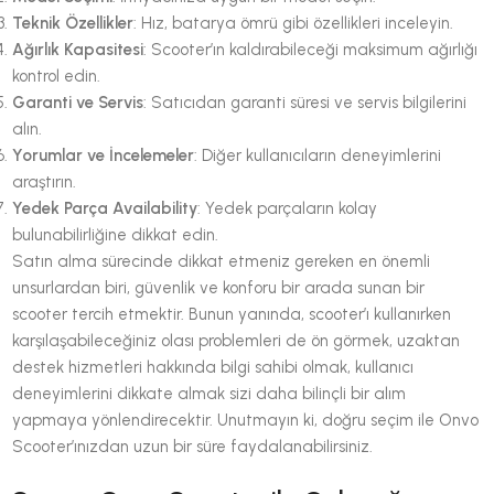
Teknik Özellikler
: Hız, batarya ömrü gibi özellikleri inceleyin.
Ağırlık Kapasitesi
: Scooter’ın kaldırabileceği maksimum ağırlığı
kontrol edin.
Garanti ve Servis
: Satıcıdan garanti süresi ve servis bilgilerini
alın.
Yorumlar ve İncelemeler
: Diğer kullanıcıların deneyimlerini
araştırın.
Yedek Parça Availability
: Yedek parçaların kolay
bulunabilirliğine dikkat edin.
Satın alma sürecinde dikkat etmeniz gereken en önemli
unsurlardan biri, güvenlik ve konforu bir arada sunan bir
scooter tercih etmektir. Bunun yanında, scooter’ı kullanırken
karşılaşabileceğiniz olası problemleri de ön görmek, uzaktan
destek hizmetleri hakkında bilgi sahibi olmak, kullanıcı
deneyimlerini dikkate almak sizi daha bilinçli bir alım
yapmaya yönlendirecektir. Unutmayın ki, doğru seçim ile Onvo
Scooter’ınızdan uzun bir süre faydalanabilirsiniz.