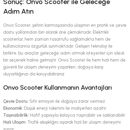
Sonuç: Onvo Scooter ile Geleceğe
Adım Atın
Onvo Scooter, şehrin karmaşasında ulaşımın en pratik ve çevre
dostu yollarından biri olarak öne çıkmaktadır. Elektrikli
scooterlar, hem zaman tasarrufu sağlamakta hem de
kullanıcılarına özgürlük sunmaktadır. Gelişen teknoloji ile
birlikte, bu araçlar geleceğe adım atmak isteyenler için ideal
bir seçenek haline gelmiştir. Onvo Scooter ile hem hızlı hem de
güvenli bir ulaşım deneyimi yaşarken, doğaya karşı
duyarlılığınızı da koruyabilirsiniz.
Onvo Scooter Kullanmanın Avantajları
Çevre Dostu:
Sıfır emisyon ile doğaya zarar vermez.
Ekonomik:
Düşük enerji tüketimi ile maliyetleri azaltır.
Taşınabilirlik:
Hafif yapısıyla kolayca taşınabilir ve saklanabilir.
Hızlı Ulaşım:
Trafik sıkışıklığını aşarak hızlı bir ulaşım deneyimi
sunar.