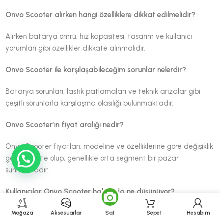
Onvo Scooter alırken hangi özelliklere dikkat edilmelidir?
Alırken batarya ömrü, hız kapasitesi, tasarım ve kullanıcı
yorumları gibi özellikler dikkate alınmalıdır.
Onvo Scooter ile karşılaşabileceğim sorunlar nelerdir?
Batarya sorunları, lastik patlamaları ve teknik arızalar gibi
çeşitli sorunlarla karşılaşma olasılığı bulunmaktadır.
Onvo Scooter’ın fiyat aralığı nedir?
Onvo Scooter fiyatları, modeline ve özelliklerine göre değişiklik
göstermekte olup, genellikle orta segment bir pazar
sunmaktadır.
Kullanıcılar Onvo Scooter hakkında ne düşünüyor?
Kullanıcı yorumları genellikle olumlu yöndedir, kullanıcılar Onvo
Mağaza
Aksesuarlar
Sat
Sepet
Hesabım