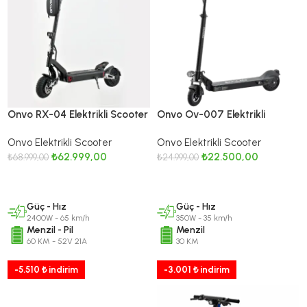
Onvo RX-04 Elektrikli Scooter
Onvo Ov-007 Elektrikli
– 2026 Seri
Scooter – 2026
Onvo Elektrikli Scooter
Onvo Elektrikli Scooter
₺
62.999,00
₺
22.500,00
₺
68.999,00
₺
24.999,00
DEVAMINI OKU
SEPETE EKLE
Güç - Hız
Güç - Hız
2400W - 65 km/h
350W - 35 km/h
Menzil - Pil
Menzil
60 KM - 52V 21A
30 KM
-5.510 ₺ indirim
-3.001 ₺ indirim