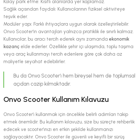
Kolay park etme: Kısıtlı alanlarda yer kaplamaz.
Sağlık açısından faydalı: Kullanıcılarının fiziksel aktiviteye
teşvik eder.
Modüler yapı: Farklı ihtiyaçlara uygun olarak özelleştirilebilir.
Onvo Scooter’in avantajları yalnızca pratiklik ile sınırlı kalmaz.
Kullanıcılar, bu aracı tercih ederek aynı zamanda
ekonomik
kazanç
elde ederler. Özellikle şehir içi ulaşımda, toplu taşıma
veya araç kullanmayı tercih edenlere göre çok daha az
maliyetle seyahat edebilirler.
Bu da Onvo Scooter’ı hem bireysel hem de toplumsal
açıdan cazip kılmaktadır.
Onvo Scooter Kullanım Kılavuzu
Onvo Scooter’ı kullanmak için öncelikle belirli adımları takip
etmek önemlidir. Bu kullanım kılavuzu, size bu süreçte rehberlik
edecek ve scooter’ınızı en etkin şekilde kullanmanızı
sağlayacaktır. Onvo Scooter ile güvenli ve keyifli bir sürüş