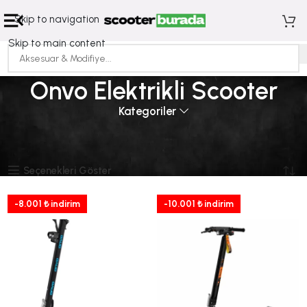
Skip to navigation
Skip to main content
Onvo Elektrikli Scooter
Kategoriler
Ana Sayfa
Elektrikli Scooterlar
Onvo Elektrikli Scooter
19 sonuçtan 1-12 arası gösteriliyor
Seçenekleri Göster
-8.001 ₺ indirim
-10.001 ₺ indirim