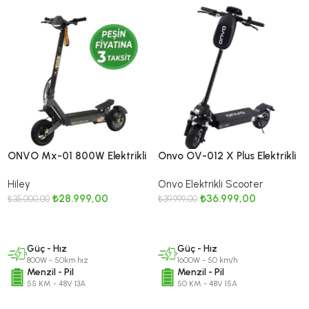
ONVO Mx-01 800W Elektrikli
Onvo OV-012 X Plus Elektrikli
Scooter / MX2026 Serisi
Scooter 1600w – 2026
Hiley
Onvo Elektrikli Scooter
₺
28.999,00
₺
36.999,00
₺
35.000,00
₺
39.999,00
DEVAMINI OKU
SEPETE EKLE
Güç - Hız
Güç - Hız
800W - 50km hız
1600W - 50 km/h
Menzil - Pil
Menzil - Pil
55 KM - 48V 13A
50 KM - 48V 15A