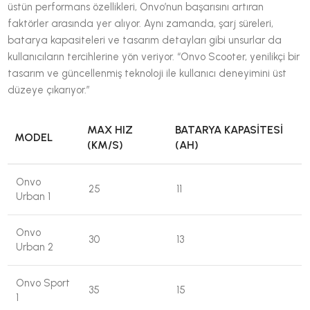
üstün performans özellikleri, Onvo’nun başarısını artıran
faktörler arasında yer alıyor. Aynı zamanda, şarj süreleri,
batarya kapasiteleri ve tasarım detayları gibi unsurlar da
kullanıcıların tercihlerine yön veriyor. “Onvo Scooter, yenilikçi bir
tasarım ve güncellenmiş teknoloji ile kullanıcı deneyimini üst
düzeye çıkarıyor.”
MAX HIZ
BATARYA KAPASITESI
MODEL
(KM/S)
(AH)
Onvo
25
11
Urban 1
Onvo
30
13
Urban 2
Onvo Sport
35
15
1