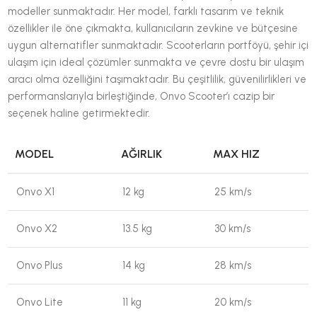
modeller sunmaktadır. Her model, farklı tasarım ve teknik
özellikler ile öne çıkmakta, kullanıcıların zevkine ve bütçesine
uygun alternatifler sunmaktadır. Scooterların portföyü, şehir içi
ulaşım için ideal çözümler sunmakta ve çevre dostu bir ulaşım
aracı olma özelliğini taşımaktadır. Bu çeşitlilik, güvenilirlikleri ve
performanslarıyla birleştiğinde, Onvo Scooter’ı cazip bir
seçenek haline getirmektedir.
MODEL
AĞIRLIK
MAX HIZ
Onvo X1
12 kg
25 km/s
Onvo X2
13.5 kg
30 km/s
Onvo Plus
14 kg
28 km/s
Onvo Lite
11 kg
20 km/s