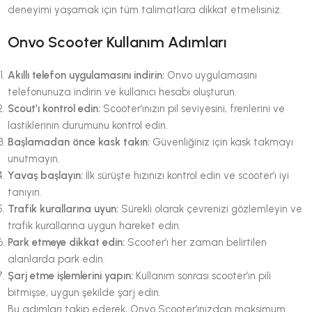
deneyimi yaşamak için tüm talimatlara dikkat etmelisiniz.
Onvo Scooter Kullanım Adımları
Akıllı telefon uygulamasını indirin:
Onvo uygulamasını
telefonunuza indirin ve kullanıcı hesabı oluşturun.
Scout’ı kontrol edin:
Scooter’ınızın pil seviyesini, frenlerini ve
lastiklerinin durumunu kontrol edin.
Başlamadan önce kask takın:
Güvenliğiniz için kask takmayı
unutmayın.
Yavaş başlayın:
İlk sürüşte hızınızı kontrol edin ve scooter’ı iyi
tanıyın.
Trafik kurallarına uyun:
Sürekli olarak çevrenizi gözlemleyin ve
trafik kurallarına uygun hareket edin.
Park etmeye dikkat edin:
Scooter’ı her zaman belirtilen
alanlarda park edin.
Şarj etme işlemlerini yapın:
Kullanım sonrası scooter’ın pili
bitmişse, uygun şekilde şarj edin.
Bu adımları takip ederek, Onvo Scooter’ınızdan maksimum