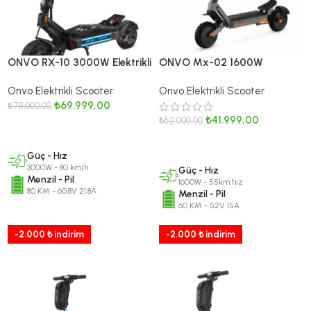
ONVO RX-10 3000W Elektrikli
ONVO Mx-02 1600W
Scooter
Elektrikli Scooter / MX2026
Onvo Elektrikli Scooter
Onvo Elektrikli Scooter
Serisi
₺
69.999,00
₺
78.000,00
₺
41.999,00
₺
52.000,00
SEPETE EKLE
SEPETE EKLE
Güç - Hız
3000W - 80 km/h
Güç - Hız
Menzil - Pil
1600W - 55km hız
80 KM - 60.8V 21.8A
Menzil - Pil
60 KM - 52V 15A
-2.000 ₺ indirim
-2.000 ₺ indirim