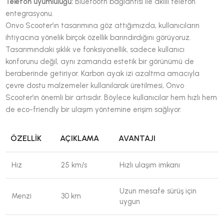
Telefon uyumluluğu:
Bluetooth bağlantısı ile akıllı telefon
entegrasyonu.
Onvo Scooter’ın tasarımına göz attığımızda, kullanıcıların
ihtiyacına yönelik birçok özellik barındırdığını görüyoruz.
Tasarımındaki şıklık ve fonksiyonellik, sadece kullanıcı
konforunu değil, aynı zamanda estetik bir görünümü de
beraberinde getiriyor. Karbon ayak izi azaltma amacıyla
çevre dostu malzemeler kullanılarak üretilmesi, Onvo
Scooter’ın önemli bir artısıdır. Böylece kullanıcılar hem hızlı hem
de eco-friendly bir ulaşım yöntemine erişim sağlıyor.
ÖZELLIK
AÇIKLAMA
AVANTAJI
Hız
25 km/s
Hızlı ulaşım imkanı
Uzun mesafe sürüş için
Menzi
30 km
uygun