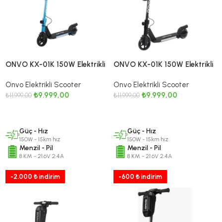
ONVO KX-01K 150W Elektrikli
ONVO KX-01K 150W Elektrikli
Çocuk Scooter Mavi
Çocuk Scooter Siyah
Onvo Elektrikli Scooter
Onvo Elektrikli Scooter
₺
9.999,00
₺
9.999,00
₺
11.999,00
₺
11.999,00
SEPETE EKLE
SEPETE EKLE
Güç - Hız
Güç - Hız
150W - 15km hız
150W - 15km hız
Menzil - Pil
Menzil - Pil
8 KM - 21.6V 2.4A
8 KM - 21.6V 2.4A
-2.000 ₺ indirim
-600 ₺ indirim