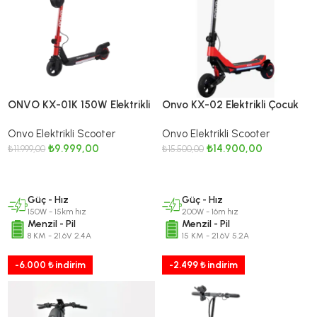
ONVO KX-01K 150W Elektrikli
Onvo KX-02 Elektrikli Çocuk
Çocuk Scooter Kırmızı
Scooter – 200W – 16 Km/S
Onvo Elektrikli Scooter
Onvo Elektrikli Scooter
Hız – Kırmızı
₺
9.999,00
₺
14.900,00
₺
11.999,00
₺
15.500,00
SEPETE EKLE
SEPETE EKLE
Güç - Hız
Güç - Hız
150W - 15km hız
200W - 16m hız
Menzil - Pil
Menzil - Pil
8 KM - 21.6V 2.4A
15 KM - 21.6V 5.2A
-6.000 ₺ indirim
-2.499 ₺ indirim