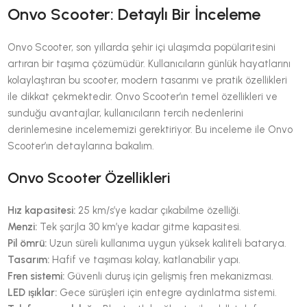
Onvo Scooter: Detaylı Bir İnceleme
Onvo Scooter, son yıllarda şehir içi ulaşımda popülaritesini
artıran bir taşıma çözümüdür. Kullanıcıların günlük hayatlarını
kolaylaştıran bu scooter, modern tasarımı ve pratik özellikleri
ile dikkat çekmektedir. Onvo Scooter’ın temel özellikleri ve
sunduğu avantajlar, kullanıcıların tercih nedenlerini
derinlemesine incelememizi gerektiriyor. Bu inceleme ile Onvo
Scooter’ın detaylarına bakalım.
Onvo Scooter Özellikleri
Hız kapasitesi:
25 km/s’ye kadar çıkabilme özelliği.
Menzi:
Tek şarjla 30 km’ye kadar gitme kapasitesi.
Pil ömrü:
Uzun süreli kullanıma uygun yüksek kaliteli batarya.
Tasarım:
Hafif ve taşıması kolay, katlanabilir yapı.
Fren sistemi:
Güvenli duruş için gelişmiş fren mekanizması.
LED ışıklar:
Gece sürüşleri için entegre aydınlatma sistemi.