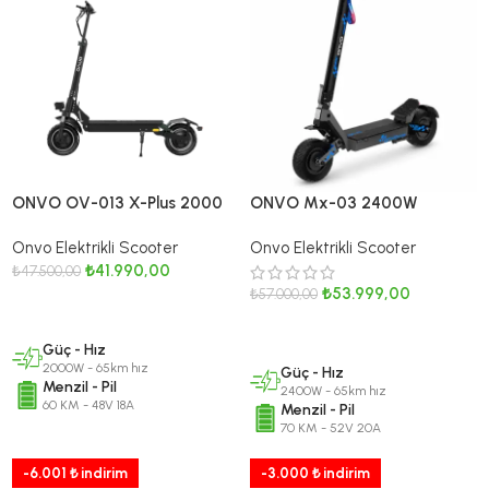
ONVO OV-013 X-Plus 2000
ONVO Mx-03 2400W
W Elektrikli Scooter – 2026
Elektrikli Scooter / MX2026
Onvo Elektrikli Scooter
Onvo Elektrikli Scooter
Serisi
₺
41.990,00
₺
47.500,00
₺
53.999,00
₺
57.000,00
DEVAMINI OKU
SEPETE EKLE
Güç - Hız
2000W - 65km hız
Güç - Hız
Menzil - Pil
2400W - 65km hız
60 KM - 48V 18A
Menzil - Pil
70 KM - 52V 20A
-6.001 ₺ indirim
-3.000 ₺ indirim