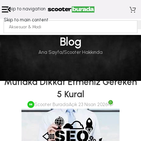
Skip to navigation
Skip to main content
Blog
Ana Sayfa
Scooter Hakkında
SCOOTER HAKKINDA
Elektrikli Scooter Alırken
Mutlaka Dikkat Etmeniz Gereken
5 Kural
0
Scooter Burada
Açık 23 Nisan 2026