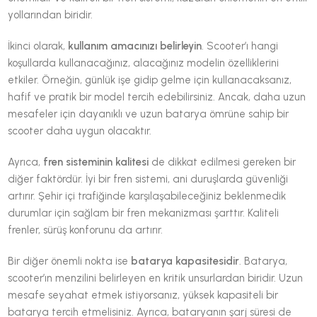
yollarından biridir.
İkinci olarak,
kullanım amacınızı belirleyin
. Scooter’ı hangi
koşullarda kullanacağınız, alacağınız modelin özelliklerini
etkiler. Örneğin, günlük işe gidip gelme için kullanacaksanız,
hafif ve pratik bir model tercih edebilirsiniz. Ancak, daha uzun
mesafeler için dayanıklı ve uzun batarya ömrüne sahip bir
scooter daha uygun olacaktır.
Ayrıca,
fren sisteminin kalitesi
de dikkat edilmesi gereken bir
diğer faktördür. İyi bir fren sistemi, ani duruşlarda güvenliği
artırır. Şehir içi trafiğinde karşılaşabileceğiniz beklenmedik
durumlar için sağlam bir fren mekanizması şarttır. Kaliteli
frenler, sürüş konforunu da artırır.
Bir diğer önemli nokta ise
batarya kapasitesidir
. Batarya,
scooter’ın menzilini belirleyen en kritik unsurlardan biridir. Uzun
mesafe seyahat etmek istiyorsanız, yüksek kapasiteli bir
batarya tercih etmelisiniz. Ayrıca, bataryanın şarj süresi de