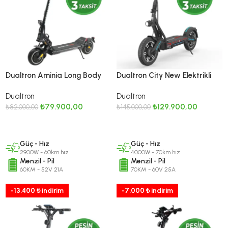
Dualtron Aminia Long Body
Dualtron City New Elektrikli
Elektrikli Scooter – 2900W
Scooter – 4000W Çift
Dualtron
Dualtron
Çift Motor, 52V 21Ah
Motorlu, 60V 25Ah
₺
79.900,00
₺
129.900,00
Samsung Batarya
₺
82.000,00
Çıkarılabilir Batarya, 15 İnç
₺
145.000,00
Lastik
SEPETE EKLE
SEPETE EKLE
Güç - Hız
Güç - Hız
2900W - 60km hız
4000W - 70km hız
Menzil - Pil
Menzil - Pil
60KM - 52V 21A
70KM - 60V 25A
-13.400 ₺ indirim
-7.000 ₺ indirim