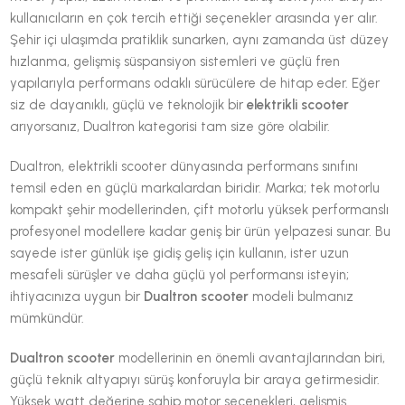
kullanıcıların en çok tercih ettiği seçenekler arasında yer alır.
Şehir içi ulaşımda pratiklik sunarken, aynı zamanda üst düzey
hızlanma, gelişmiş süspansiyon sistemleri ve güçlü fren
yapılarıyla performans odaklı sürücülere de hitap eder. Eğer
siz de dayanıklı, güçlü ve teknolojik bir
elektrikli scooter
arıyorsanız, Dualtron kategorisi tam size göre olabilir.
Dualtron, elektrikli scooter dünyasında performans sınıfını
temsil eden en güçlü markalardan biridir. Marka; tek motorlu
kompakt şehir modellerinden, çift motorlu yüksek performanslı
profesyonel modellere kadar geniş bir ürün yelpazesi sunar. Bu
sayede ister günlük işe gidiş geliş için kullanın, ister uzun
mesafeli sürüşler ve daha güçlü yol performansı isteyin;
ihtiyacınıza uygun bir
Dualtron scooter
modeli bulmanız
mümkündür.
Dualtron scooter
modellerinin en önemli avantajlarından biri,
güçlü teknik altyapıyı sürüş konforuyla bir araya getirmesidir.
Yüksek watt değerine sahip motor seçenekleri, gelişmiş