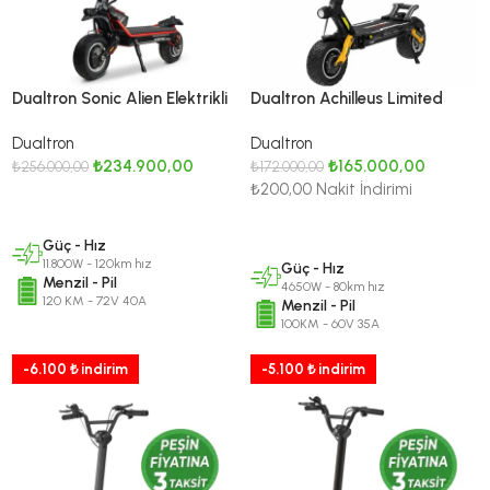
Dualtron Sonic Alien Elektrikli
Dualtron Achilleus Limited
Scooter (72V 40Ah, 11.800W)
Elektrikli Scooter Sarı –
Dualtron
Dualtron
4650W Çift Motor, 60V
₺
234.900,00
₺
165.000,00
₺
256.000,00
35Ah, EY4
₺
172.000,00
₺200,00 Nakit İndirimi
SEPETE EKLE
DEVAMINI OKU
Güç - Hız
11.800W - 120km hız
Güç - Hız
Menzil - Pil
4650W - 80km hız
120 KM - 72V 40A
Menzil - Pil
100KM - 60V 35A
-6.100 ₺ indirim
-5.100 ₺ indirim