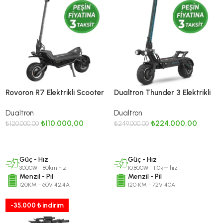
Rovoron R7 Elektrikli Scooter
Dualtron Thunder 3 Elektrikli
– 60V 42.4Ah Samsung
Scooter – 72V 40Ah LG
Dualtron
Dualtron
Batarya, 120 Km Menzil
Batarya, 10080W Çift Motor,
₺
110.000,00
₺
224.000,00
₺
120.000,00
EY4 Ekran
₺
249.000,00
DEVAMINI OKU
SEPETE EKLE
Güç - Hız
Güç - Hız
3000W - 80km hız
10.800W - 110km hız
Menzil - Pil
Menzil - Pil
120KM - 60V 42.4A
120 KM - 72V 40A
-35.000 ₺ indirim