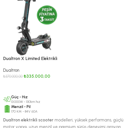
Dualtron X Limited Elektrikli
Scooter 13000W Çift Motor
Dualtron
84V 60Ah Uzun Menzil
₺
335.000,00
₺
370.000,00
SEPETE EKLE
Güç - Hız
13.000W - 130km hız
Menzil - Pil
170 KM - 84V 60A
Dualtron elektrikli scooter
modelleri, yüksek performans, güçlü
motor yapısı, uzun menzil ve premium sürüş deneyimi arayan