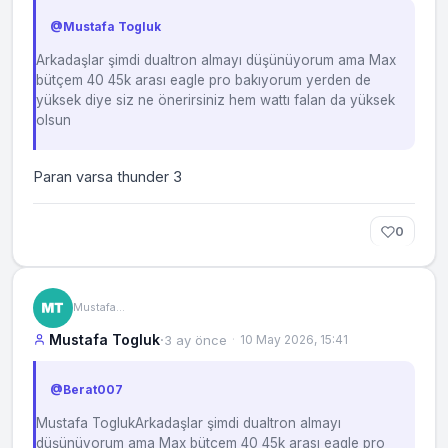
Mustafa Togluk
Arkadaşlar şimdi dualtron almayı düşünüyorum ama Max
bütçem 40 45k arası eagle pro bakıyorum yerden de
yüksek diye siz ne önerirsiniz hem wattı falan da yüksek
olsun
Paran varsa thunder 3
0
Mustafa Togluk
Mustafa Togluk
·
3 ay önce
10 May 2026, 15:41
Berat007
Mustafa ToglukArkadaşlar şimdi dualtron almayı
düşünüyorum ama Max bütçem 40 45k arası eagle pro