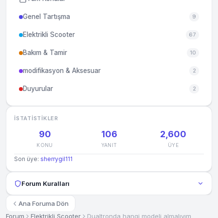
Genel Tartışma
9
Elektrikli Scooter
67
Bakım & Tamir
10
modifikasyon & Aksesuar
2
Duyurular
2
İSTATISTIKLER
90
106
2,600
KONU
YANIT
ÜYE
Son üye:
sherrygil111
Forum Kuralları
Ana Foruma Dön
Forum
Elektrikli Scooter
Dualtronda hangi modeli almalıyım