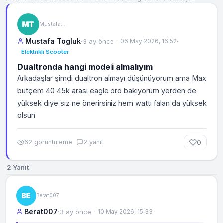
Mustafa Togluk
Mustafa Togluk
·
·
3 ay önce
06 May 2026, 16:52
Elektrikli Scooter
Dualtronda hangi modeli almalıyım
Arkadaşlar şimdi dualtron almayı düşünüyorum ama Max
bütçem 40 45k arası eagle pro bakıyorum yerden de
yüksek diye siz ne önerirsiniz hem wattı falan da yüksek
olsun
62 görüntüleme
2 yanıt
0
2 Yanıt
Berat007
Berat007
·
3 ay önce
10 May 2026, 15:33