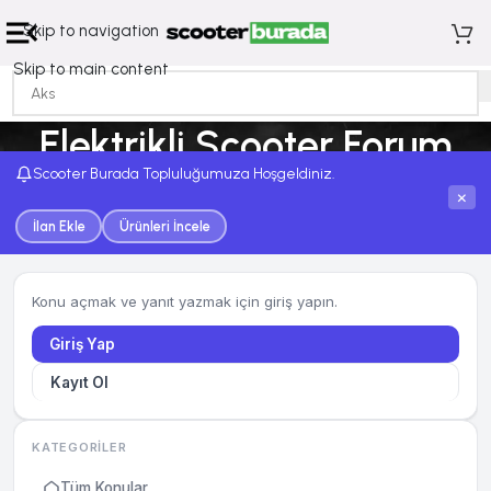
Skip to navigation
Skip to main content
Elektrikli Scooter Forum
Scooter Burada Topluluğumuza Hoşgeldiniz.
Ana Sayfa
Elektrikli Scooter Forum
×
İlan Ekle
Ürünleri İncele
Konu açmak ve yanıt yazmak için giriş yapın.
Giriş Yap
Kayıt Ol
KATEGORILER
Tüm Konular