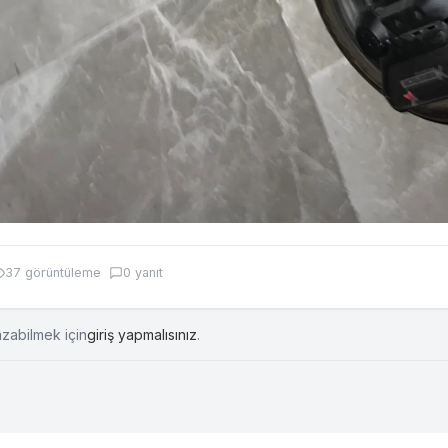
37 görüntüleme
0 yanıt
azabilmek için
giriş yapmalısınız
.