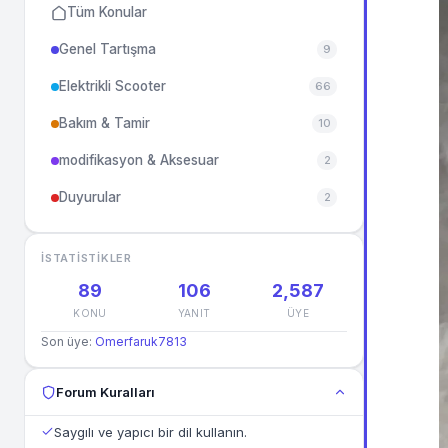
Tüm Konular
Genel Tartışma
9
Elektrikli Scooter
66
Bakım & Tamir
10
modifikasyon & Aksesuar
2
Duyurular
2
İSTATISTIKLER
89
106
2,587
KONU
YANIT
ÜYE
Son üye:
Omerfaruk7813
Forum Kuralları
Saygılı ve yapıcı bir dil kullanın.