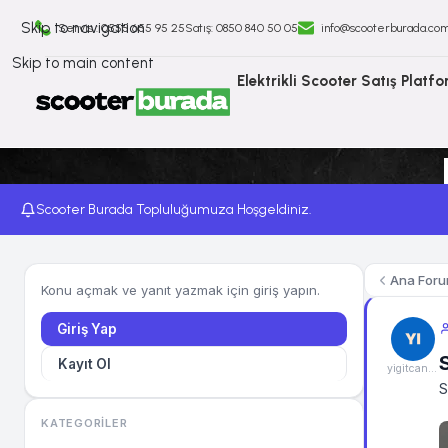
Skip to navigation
Servis : 0555 655 95 25
Satış: ⁠0850 840 50 05
info@scooterburada.co
Skip to main content
Elektrikli Scooter Satış Platf
Scooter Burada Topluluğumuza Hoşgeldiniz.
Ana For
Konu açmak ve yanıt yazmak için giriş yapın.
Giriş Yap
Kayıt Ol
yigitcan513444@gmail.com
S
KATEGORILER