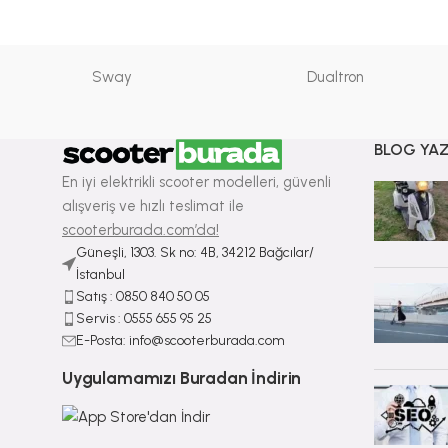
Sway
Dualtron
BLOG YAZ
En iyi elektrikli scooter modelleri, güvenli
alışveriş ve hızlı teslimat ile
scooterburada.com’da!
Güneşli, 1303. Sk no: 4B, 34212 Bağcılar/
İstanbul
Satış : ⁠0850 840 50 05
Servis : 0555 655 95 25
E-Posta: info@scooterburada.com
Uygulamamızı Buradan İndirin