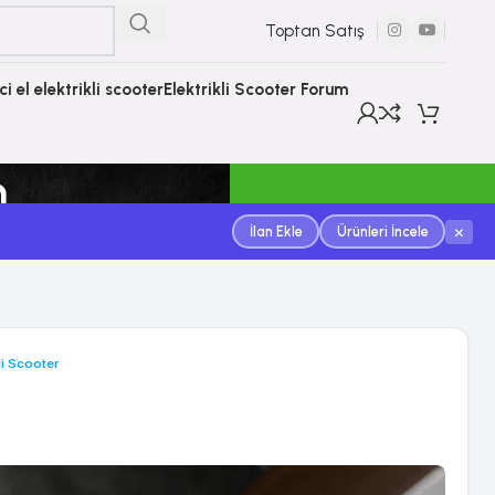
Toptan Satış
nci el elektrikli scooter
Elektrikli Scooter Forum
m
×
İlan Ekle
Ürünleri İncele
kli Scooter