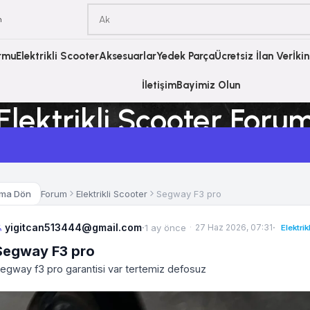
m
ormu
Elektrikli Scooter
Aksesuarlar
Yedek Parça
Ücretsiz İlan Ver
İki
İletişim
Bayimiz Olun
Elektrikli Scooter Foru
Ana Sayfa
Elektrikli Scooter Forum
Forum
Elektrikli Scooter
Segway F3 pro
uma Dön
yigitcan513444@gmail.com
·
·
1 ay önce
27 Haz 2026, 07:31
Elektri
Segway F3 pro
egway f3 pro garantisi var tertemiz defosuz