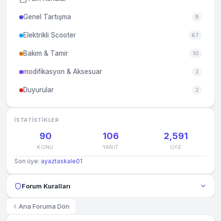
Genel Tartışma
9
Elektrikli Scooter
67
Bakım & Tamir
10
modifikasyon & Aksesuar
2
Duyurular
2
İSTATISTIKLER
90
106
2,591
KONU
YANIT
ÜYE
Son üye:
ayaztaskale01
Forum Kuralları
Ana Foruma Dön