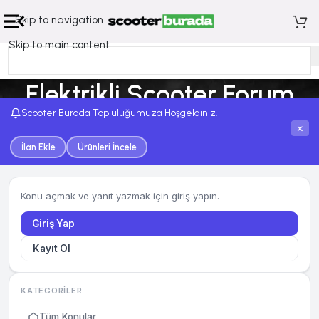
Skip to navigation
Skip to main content
Elektrikli Scooter Forum
Scooter Burada Topluluğumuza Hoşgeldiniz.
Ana Sayfa
Elektrikli Scooter Forum
×
İlan Ekle
Ürünleri İncele
Konu açmak ve yanıt yazmak için giriş yapın.
Giriş Yap
Kayıt Ol
KATEGORILER
Tüm Konular