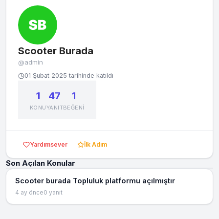
Scooter Burada
@admin
01 Şubat 2025 tarihinde katıldı
1
47
1
KONU
YANIT
BEĞENI
Yardımsever
İlk Adım
Son Açılan Konular
Scooter burada Topluluk platformu açılmıştır
4 ay önce
0 yanıt