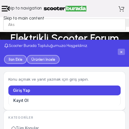
Skip to navigation
Skip to main content
Elektrikli Scooter Forum
Scooter Burada Topluluğumuza Hoşgeldiniz.
Ana Sayfa
Elektrikli Scooter Forum
×
İlan Ekle
Ürünleri İncele
Konu açmak ve yanıt yazmak için giriş yapın.
Giriş Yap
Kayıt Ol
KATEGORILER
Tüm Konular