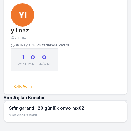
yilmaz
@yilmaz
08 Mayıs 2026 tarihinde katıldı
1
0
0
KONU
YANIT
BEĞENI
İlk Adım
Son Açılan Konular
Sıfır garantili 20 günlük onvo mx02
2 ay önce
3 yanıt