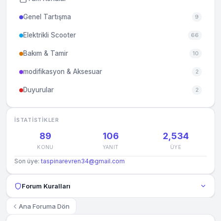
Genel Tartışma
9
Elektrikli Scooter
66
Bakım & Tamir
10
modifikasyon & Aksesuar
2
Duyurular
2
İSTATISTIKLER
89
106
2,534
KONU
YANIT
ÜYE
Son üye:
taspinarevren34@gmail.com
Forum Kuralları
Ana Foruma Dön