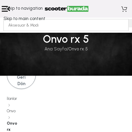
Skip to navigation
Skip to main content
Onvo rx 5
Ana Sayfa
Onvo rx 5
İlanlara
Geri
Dön
İlanlar
Onvo
Onvo
rx