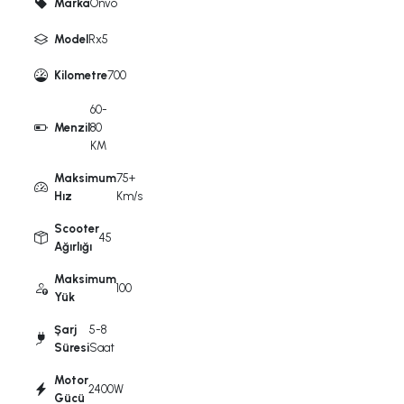
Marka
Onvo
Model
Rx5
Kilometre
700
60-
Menzil
80
KM
Maksimum
75+
Hız
Km/s
Scooter
45
Ağırlığı
Maksimum
100
Yük
Şarj
5-8
Süresi
Saat
Motor
2400W
Gücü