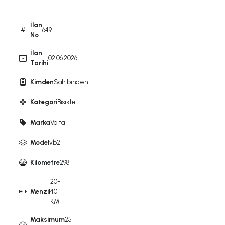
İlan
649
No
İlan
02.06.2026
Tarihi
Kimden
Sahibinden
Kategori
Bisiklet
Marka
Volta
Model
vb2
Kilometre
298
20-
Menzil
40
KM
Maksimum
25