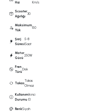
Hız
Km/s
Scooter
30
Ağırlığı
Maksimum
150
Yük
Şarj
5-8
Süresi
Saat
Motor
250W
Gücü
Fren
Disk
Türü
Takas
Takas
Olmaz
Kullanım
İkinci
Durumu
El
Renk
Siyah