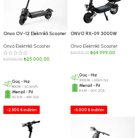
Onvo OV-12 Elektrikli Scooter
ONVO RX-09 3000W
800 WATT
Elektrikli Scooter I Koltuk Ve
Onvo Elektrikli Scooter
Onvo Elektrikli Scooter
Çanta Dahil
₺
64.999,00
₺
69.900,00
₺
25.000,00
₺
29.500,00
DEVAMINI OKU
DEVAMINI OKU
Güç - Hız
3000W - 65km hız
Güç - Hız
Menzil - Pil
800W - 50 km/h
8 KM - 60V 20A
Menzil - Pil
40 KM - 48V 10A
-2.500 ₺ indirim
-5.000 ₺ indirim