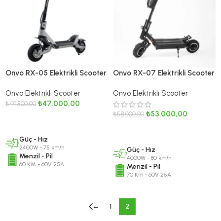
Onvo RX-05 Elektrikli Scooter
Onvo RX-07 Elektrikli Scooter
Onvo Elektrikli Scooter
Onvo Elektrikli Scooter
₺
47.000,00
₺
49.500,00
₺
53.000,00
₺
58.000,00
DEVAMINI OKU
DEVAMINI OKU
Güç - Hız
2400W - 75 km/h
Güç - Hız
Menzil - Pil
4000W - 80 km/h
60 KM - 60V 25A
Menzil - Pil
70 Km - 60V 25A
←
1
2