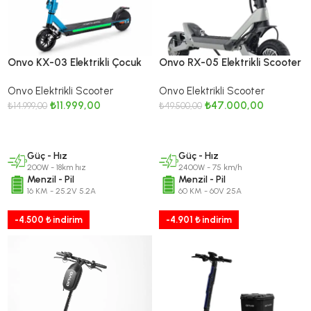
Onvo KX-03 Elektrikli Çocuk
Onvo RX-05 Elektrikli Scooter
Scooter – 200W – 18 Km/S
Onvo Elektrikli Scooter
Onvo Elektrikli Scooter
Hız – Mavi
₺
11.999,00
₺
47.000,00
₺
14.999,00
₺
49.500,00
DEVAMINI OKU
DEVAMINI OKU
Güç - Hız
Güç - Hız
200W - 18km hız
2400W - 75 km/h
Menzil - Pil
Menzil - Pil
16 KM - 25.2V 5.2A
60 KM - 60V 25A
-4.500 ₺ indirim
-4.901 ₺ indirim