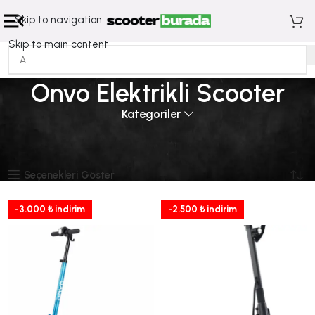
Skip to navigation
Skip to main content
Onvo Elektrikli Scooter
Kategoriler
Ana Sayfa
Onvo Elektrikli Scooter
Sayfa 2
18 sonuçtan 13-18 arası gösteriliyor
Seçenekleri Göster
-3.000 ₺ indirim
-2.500 ₺ indirim