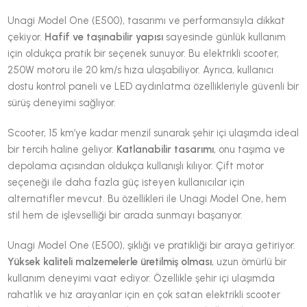
Unagi Model One (E500), tasarımı ve performansıyla dikkat
çekiyor.
Hafif ve taşınabilir yapısı
sayesinde günlük kullanım
için oldukça pratik bir seçenek sunuyor. Bu elektrikli scooter,
250W motoru ile 20 km/s hıza ulaşabiliyor. Ayrıca, kullanıcı
dostu kontrol paneli ve LED aydınlatma özellikleriyle güvenli bir
sürüş deneyimi sağlıyor.
Scooter, 15 km’ye kadar menzil sunarak şehir içi ulaşımda ideal
bir tercih haline geliyor.
Katlanabilir tasarımı
, onu taşıma ve
depolama açısından oldukça kullanışlı kılıyor. Çift motor
seçeneği ile daha fazla güç isteyen kullanıcılar için
alternatifler mevcut. Bu özellikleri ile Unagi Model One, hem
stil hem de işlevselliği bir arada sunmayı başarıyor.
Unagi Model One (E500), şıklığı ve pratikliği bir araya getiriyor.
Yüksek kaliteli malzemelerle üretilmiş olması
, uzun ömürlü bir
kullanım deneyimi vaat ediyor. Özellikle şehir içi ulaşımda
rahatlık ve hız arayanlar için en çok satan elektrikli scooter