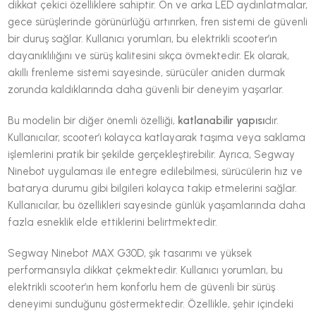
dikkat çekici özelliklere sahiptir. Ön ve arka LED aydınlatmalar,
gece sürüşlerinde görünürlüğü artırırken, fren sistemi de güvenli
bir duruş sağlar. Kullanıcı yorumları, bu elektrikli scooter’ın
dayanıklılığını ve sürüş kalitesini sıkça övmektedir. Ek olarak,
akıllı frenleme sistemi sayesinde, sürücüler aniden durmak
zorunda kaldıklarında daha güvenli bir deneyim yaşarlar.
Bu modelin bir diğer önemli özelliği,
katlanabilir yapısı
dır.
Kullanıcılar, scooter’ı kolayca katlayarak taşıma veya saklama
işlemlerini pratik bir şekilde gerçekleştirebilir. Ayrıca, Segway
Ninebot uygulaması ile entegre edilebilmesi, sürücülerin hız ve
batarya durumu gibi bilgileri kolayca takip etmelerini sağlar.
Kullanıcılar, bu özellikleri sayesinde günlük yaşamlarında daha
fazla esneklik elde ettiklerini belirtmektedir.
Segway Ninebot MAX G30D, şık tasarımı ve yüksek
performansıyla dikkat çekmektedir. Kullanıcı yorumları, bu
elektrikli scooter’ın hem konforlu hem de güvenli bir sürüş
deneyimi sunduğunu göstermektedir. Özellikle, şehir içindeki