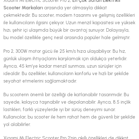
Xiaomi Mi Electric Scooter Pro 2,
En Çok Satan Elektrikli
Scooter Markaları
arasında yer almasıyla dikkat
çekmektedir. Bu scooter, modern tasarımı ve gelişmiş özellikleri
ile kullanıcıların ilgisini çekiyor. Uzun menzil kapasitesi ve yüksek
hızı, şehir içi ulaşımda büyük bir avantaj sunuyor. Dolayısıyla,
bu model özellikle genç nesil arasında popüler hale gelmiştir.
Pro 2, 300W motor gücü ile 25 km/s hıza ulaşabiliyor. Bu hız,
günlük ulaşım ihtiyaçlarını karşılamak için oldukça yeterlidir.
Ayrıca, 45 km’ye kadar menzil sunması, uzun sürüşler için
idealdir. Bu özellikler, kullanıcıların konforlu ve hızlı bir şekilde
seyahat etmelerini sağlamaktadır.
Bu scooterın önemli bir özelliği de katlanabilir tasarımıdır. Bu
sayede, kolayca taşınabilir ve depolanabilir. Ayrıca, 8.5 inçlik
lastikleri, farklı yüzeylerde iyi bir sürüş deneyimi sunar.
Kullanıcılar, bu scooter ile hem rahat hem de güvenli bir şekilde
yol alabilirler.
Xiaomi Mi Electric Scooter Pro 2’nin akıllı özellikleri de dikkat