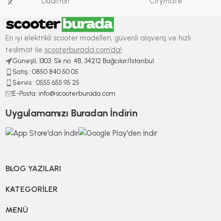
Dualtron
Citymate
En iyi elektrikli scooter modelleri, güvenli alışveriş ve hızlı
teslimat ile
scooterburada.com’da!
Güneşli, 1303. Sk no: 4B, 34212 Bağcılar/İstanbul
Satış : ⁠0850 840 50 05
Servis : 0555 655 95 25
E-Posta: info@scooterburada.com
Uygulamamızı Buradan İndirin
BLOG YAZILARI
KATEGORILER
MENÜ