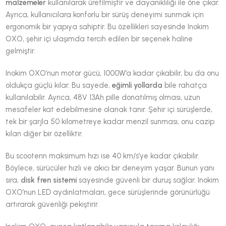
malzemeler
kullanılarak üretilmiştir ve dayanıklılığı ile öne çıkar.
Ayrıca, kullanıcılara konforlu bir sürüş deneyimi sunmak için
ergonomik bir yapıya sahiptir. Bu özellikleri sayesinde Inokim
OXO, şehir içi ulaşımda tercih edilen bir seçenek haline
gelmiştir.
Inokim OXO’nun motor gücü, 1000W’a kadar çıkabilir, bu da onu
oldukça güçlü kılar. Bu sayede,
eğimli yollarda
bile rahatça
kullanılabilir. Ayrıca, 48V 13Ah pille donatılmış olması, uzun
mesafeler kat edebilmesine olanak tanır. Şehir içi sürüşlerde,
tek bir şarjla 50 kilometreye kadar menzil sunması, onu cazip
kılan diğer bir özelliktir.
Bu scooterın maksimum hızı ise 40 km/s’ye kadar çıkabilir.
Böylece, sürücüler hızlı ve akıcı bir deneyim yaşar. Bunun yanı
sıra,
disk fren sistemi
sayesinde güvenli bir duruş sağlar. Inokim
OXO’nun LED aydınlatmaları, gece sürüşlerinde görünürlüğü
artırarak güvenliği pekiştirir.