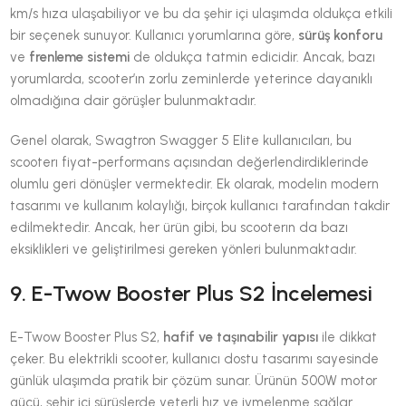
km/s hıza ulaşabiliyor ve bu da şehir içi ulaşımda oldukça etkili
bir seçenek sunuyor. Kullanıcı yorumlarına göre,
sürüş konforu
ve
frenleme sistemi
de oldukça tatmin edicidir. Ancak, bazı
yorumlarda, scooter’ın zorlu zeminlerde yeterince dayanıklı
olmadığına dair görüşler bulunmaktadır.
Genel olarak, Swagtron Swagger 5 Elite kullanıcıları, bu
scooterı fiyat-performans açısından değerlendirdiklerinde
olumlu geri dönüşler vermektedir. Ek olarak, modelin modern
tasarımı ve kullanım kolaylığı, birçok kullanıcı tarafından takdir
edilmektedir. Ancak, her ürün gibi, bu scooterın da bazı
eksiklikleri ve geliştirilmesi gereken yönleri bulunmaktadır.
9. E-Twow Booster Plus S2 İncelemesi
E-Twow Booster Plus S2,
hafif ve taşınabilir yapısı
ile dikkat
çeker. Bu elektrikli scooter, kullanıcı dostu tasarımı sayesinde
günlük ulaşımda pratik bir çözüm sunar. Ürünün 500W motor
gücü, şehir içi sürüşlerde yeterli hız ve ivmelenme sağlar.