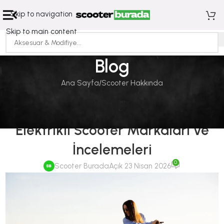
Skip to navigation
Skip to main content
Blog
Ana Sayfa
Scooter Hakkında
SCOOTER HAKKINDA
2026 Yılında En Çok Satan
Elektrikli Scooter Markaları ve
İncelemeleri
0
Scooter Burada
Açık 23 Nisan 2026