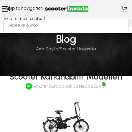
Skip to navigation
Skip to main content
Blog
Ana Sayfa
Scooter Hakkında
SCOOTER HAKKINDA
Bagaja Kolayca Sığan Elektrikli
Scooter Katlanabilir Modelleri
0
Scooter Burada
Açık 23 Nisan 2026