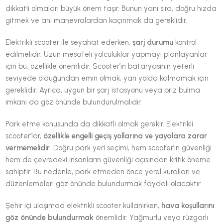
dikkatli olmaları büyük önem taşır. Bunun yanı sıra, doğru hızda
gitmek ve ani manevralardan kaçınmak da gereklidir.
Elektrikli scooter ile seyahat ederken,
şarj durumu
kontrol
edilmelidir. Uzun mesafeli yolculuklar yapmayı planlayanlar
için bu, özellikle önemlidir. Scooter’ın bataryasının yeterli
seviyede olduğundan emin olmak, yarı yolda kalmamak için
gereklidir. Ayrıca, uygun bir şarj istasyonu veya priz bulma
imkanı da göz önünde bulundurulmalıdır.
Park etme konusunda da dikkatli olmak gerekir. Elektrikli
scooter’lar,
özellikle engelli geçiş yollarına ve yayalara zarar
vermemelidir
. Doğru park yeri seçimi, hem scooter’ın güvenliği
hem de çevredeki insanların güvenliği açısından kritik öneme
sahiptir. Bu nedenle, park etmeden önce yerel kuralları ve
düzenlemeleri göz önünde bulundurmak faydalı olacaktır.
Şehir içi ulaşımda elektrikli scooter kullanırken,
hava koşullarını
göz önünde bulundurmak
önemlidir. Yağmurlu veya rüzgarlı