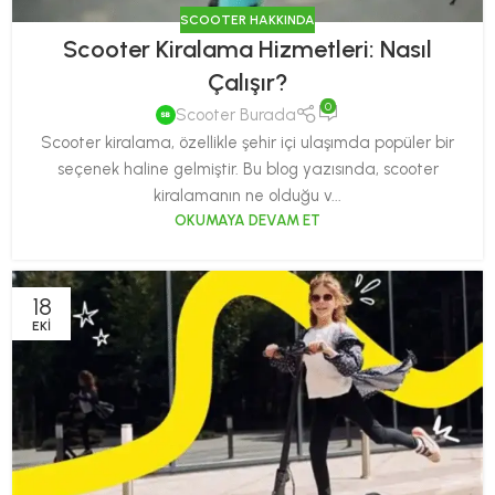
SCOOTER HAKKINDA
Scooter Kiralama Hizmetleri: Nasıl
Çalışır?
0
Scooter Burada
Scooter kiralama, özellikle şehir içi ulaşımda popüler bir
seçenek haline gelmiştir. Bu blog yazısında, scooter
kiralamanın ne olduğu v...
OKUMAYA DEVAM ET
18
EKI