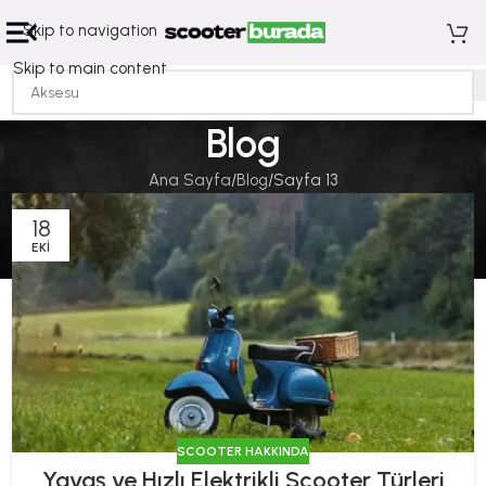
Skip to navigation
Skip to main content
Blog
Ana Sayfa
Blog
Sayfa 13
18
EKI
SCOOTER HAKKINDA
Yavaş ve Hızlı Elektrikli Scooter Türleri