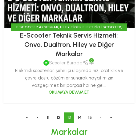
E SCOOTER AKSESUAR
,
HILEY TIGER ELEKTRIKLI SCOOTER
,
E-Scooter Teknik Servis Hizmeti:
ONVO SCOOTER
,
SCOOTER HAKKINDA
Onvo, Dualtron, Hiley ve Diğer
Markalar
0
Scooter Burada
Elektrikli scooterlar, şehir içi ulaşımda hız, pratiklik ve
çevre dostu çözümler sunarak hayatımızın
vazgeçilmez bir parçası haline gel...
OKUMAYA DEVAM ET
«
‹
11
12
13
14
15
›
»
Markalar