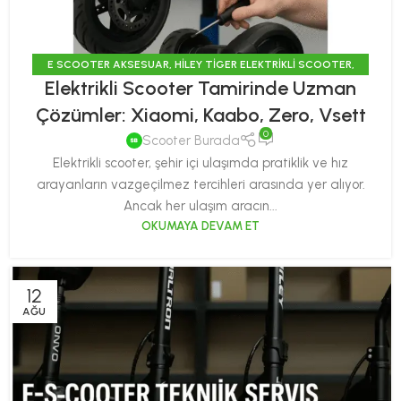
E SCOOTER AKSESUAR
,
HILEY TIGER ELEKTRIKLI SCOOTER
,
Elektrikli Scooter Tamirinde Uzman
ONVO SCOOTER
,
SCOOTER HAKKINDA
,
SIFIR ÜRÜNLER
Çözümler: Xiaomi, Kaabo, Zero, Vsett
0
Scooter Burada
Elektrikli scooter, şehir içi ulaşımda pratiklik ve hız
arayanların vazgeçilmez tercihleri arasında yer alıyor.
Ancak her ulaşım aracın...
OKUMAYA DEVAM ET
12
AĞU