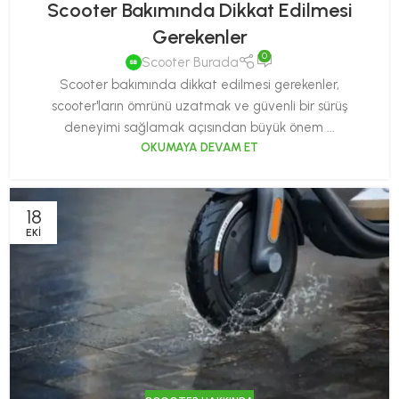
Scooter Bakımında Dikkat Edilmesi
Gerekenler
0
Scooter Burada
Scooter bakımında dikkat edilmesi gerekenler,
scooter'ların ömrünü uzatmak ve güvenli bir sürüş
deneyimi sağlamak açısından büyük önem ...
OKUMAYA DEVAM ET
18
EKI