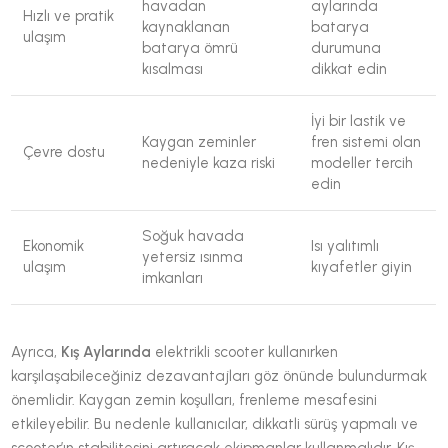
havadan
aylarında
Hızlı ve pratik
kaynaklanan
batarya
ulaşım
batarya ömrü
durumuna
kısalması
dikkat edin
İyi bir lastik ve
Kaygan zeminler
fren sistemi olan
Çevre dostu
nedeniyle kaza riski
modeller tercih
edin
Soğuk havada
Ekonomik
Isı yalıtımlı
yetersiz ısınma
ulaşım
kıyafetler giyin
imkanları
Ayrıca,
Kış Aylarında
elektrikli scooter kullanırken
karşılaşabileceğiniz dezavantajları göz önünde bulundurmak
önemlidir. Kaygan zemin koşulları, frenleme mesafesini
etkileyebilir. Bu nedenle kullanıcılar, dikkatli sürüş yapmalı ve
scooter’ın stabilitesini artıracak ekipmanlar kullanmalıdır. Kış