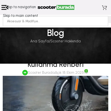
Skip to navigation
Skip to main content
Blog
Ana Sayfa
Scooter Hakkında
SCOOTER HAKKINDA
Kış Aylarında Elektrikli Scooter
Kullanma Rehberi
0
Scooter Burada
Açık 18 Ekim 2025