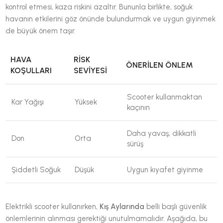
kontrol etmesi, kaza riskini azaltır. Bununla birlikte, soğuk
havanın etkilerini göz önünde bulundurmak ve uygun giyinmek
de büyük önem taşır.
HAVA
RISK
ÖNERILEN ÖNLEM
KOŞULLARI
SEVIYESI
Scooter kullanmaktan
Kar Yağışı
Yüksek
kaçının
Daha yavaş, dikkatli
Don
Orta
sürüş
Şiddetli Soğuk
Düşük
Uygun kıyafet giyinme
Elektrikli scooter kullanırken,
Kış Aylarında
belli başlı güvenlik
önlemlerinin alınması gerektiği unutulmamalıdır. Aşağıda, bu