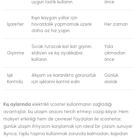
uygun lastik kullanın.
önce
Kışın kaygan yollar için
İşaretler
hovardalık yapmamak üzere
Her zaman
daha az hız yapın.
Sıcak tutacak kat kat giyinin;
Yola
Giyinme
eldiven ve kış ayakkabısı
çıkmadan
kullanın.
önce
Işık
Akşam ve karanlıkta görünürlük
Günlük
Kontrolü
için ışıklarını kontrol edin.
olarak
Kış aylarında
elektrikli scooter kullanmanın sağladığı
avantajlar, bu ulaşım aracını tercih etmeyi cazip kılıyor. Hem
maliyet etkinliği hem de çevresel faydaları ile scooterlar,
günlük ulaşım ihtiyacını karşılamak için ideal bir çözüm sunuyor.
Ayrıca, toplu taşıma kullanmak zorunda kalmadan, kapıdan