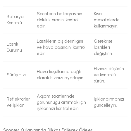
Scooterın bataryasının
Kısa
Batarya
doluluk oranını kontrol
mesafelerde
Kontrolü
edin.
kullanmayın.
Lastiklerin diş derinliğini
Gerekirse
Lastik
ve hava basıncını kontrol
lastikleri
Durumu
edin.
değiştirin.
Hızınızı düşürün
Hava koşullarına bağlı
Sürüş Hızı
ve kontrollü
olarak hızınızı ayarlayın.
sürün.
Akşam saatlerinde
Reflektörler
Işıklandırmanızı
görünürlüğü artırmak için
ve Işıklar
güncelleyin.
ışıklarınızı kontrol edin.
Scooter Kullanımında Dikkat Edilecek Öğeler