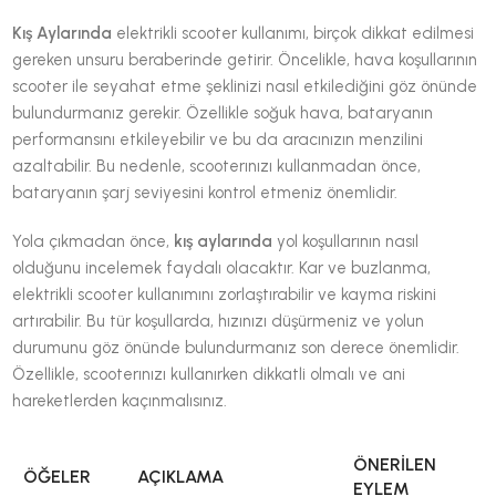
Kış Aylarında
elektrikli scooter kullanımı, birçok dikkat edilmesi
gereken unsuru beraberinde getirir. Öncelikle, hava koşullarının
scooter ile seyahat etme şeklinizi nasıl etkilediğini göz önünde
bulundurmanız gerekir. Özellikle soğuk hava, bataryanın
performansını etkileyebilir ve bu da aracınızın menzilini
azaltabilir. Bu nedenle, scooterınızı kullanmadan önce,
bataryanın şarj seviyesini kontrol etmeniz önemlidir.
Yola çıkmadan önce,
kış aylarında
yol koşullarının nasıl
olduğunu incelemek faydalı olacaktır. Kar ve buzlanma,
elektrikli scooter kullanımını zorlaştırabilir ve kayma riskini
artırabilir. Bu tür koşullarda, hızınızı düşürmeniz ve yolun
durumunu göz önünde bulundurmanız son derece önemlidir.
Özellikle, scooterınızı kullanırken dikkatli olmalı ve ani
hareketlerden kaçınmalısınız.
ÖNERILEN
ÖĞELER
AÇIKLAMA
EYLEM