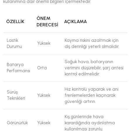
kullanımına dair önemli bilgileri içermektedir.
ÖNEM
ÖZELLIK
AÇIKLAMA
DERECESI
Lastik
Kayma riskini azaltmak için
Yüksek
Durumu
diş derinliği yeterli olmalıdır.
Soğuk hava, bataryanın
Batarya
Orta
verimini düşürebilir, şarj antesi
Performansı
kontrol edilmelidir.
Hız kontrolü yaparak ve ani
Sürüş
Yüksek
frenlemelerden kaçınarak
Teknikleri
güvenliği artırın.
Kış günlerinde hava
Görünürlük
Yüksek
karardığında aydınlatma
kullanılması zorunlu.