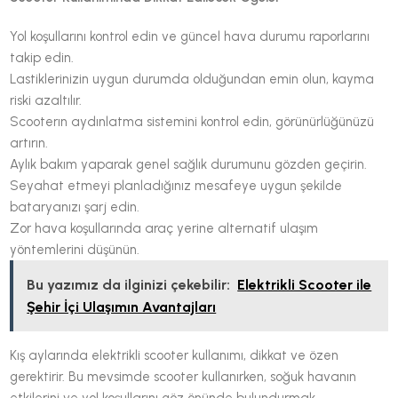
Yol koşullarını kontrol edin ve güncel hava durumu raporlarını
takip edin.
Lastiklerinizin uygun durumda olduğundan emin olun, kayma
riski azaltılır.
Scooterın aydınlatma sistemini kontrol edin, görünürlüğünüzü
artırın.
Aylık bakım yaparak genel sağlık durumunu gözden geçirin.
Seyahat etmeyi planladığınız mesafeye uygun şekilde
bataryanızı şarj edin.
Zor hava koşullarında araç yerine alternatif ulaşım
yöntemlerini düşünün.
Bu yazımız da ilginizi çekebilir:
Elektrikli Scooter ile
Şehir İçi Ulaşımın Avantajları
Kış aylarında elektrikli scooter kullanımı, dikkat ve özen
gerektirir. Bu mevsimde scooter kullanırken, soğuk havanın
etkilerini ve yol koşullarını göz önünde bulundurmak,