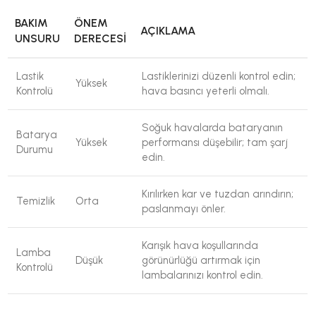
BAKIM
ÖNEM
AÇIKLAMA
UNSURU
DERECESI
Lastik
Lastiklerinizi düzenli kontrol edin;
Yüksek
Kontrolü
hava basıncı yeterli olmalı.
Soğuk havalarda bataryanın
Batarya
Yüksek
performansı düşebilir; tam şarj
Durumu
edin.
Kırılırken kar ve tuzdan arındırın;
Temizlik
Orta
paslanmayı önler.
Karışık hava koşullarında
Lamba
Düşük
görünürlüğü artırmak için
Kontrolü
lambalarınızı kontrol edin.