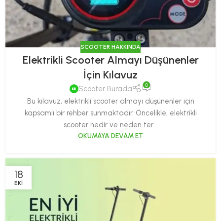
SCOOTER HAKKINDA
Elektrikli Scooter Almayı Düşünenler
İçin Kılavuz
0
Scooter Burada
Bu kılavuz, elektrikli scooter almayı düşünenler için
kapsamlı bir rehber sunmaktadır. Öncelikle, elektrikli
scooter nedir ve neden ter...
OKUMAYA DEVAM ET
18
EKI