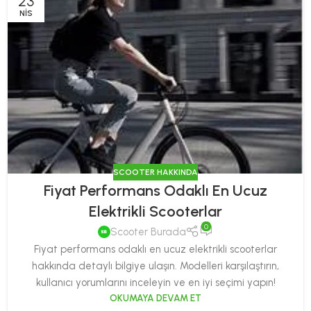
23
NIS
SCOOTER HAKKINDA
Fiyat Performans Odaklı En Ucuz
Elektrikli Scooterlar
0
Scooter Burada
Fiyat performans odaklı en ucuz elektrikli scooterlar
hakkında detaylı bilgiye ulaşın. Modelleri karşılaştırın,
kullanıcı yorumlarını inceleyin ve en iyi seçimi yapın!
OKUMAYA DEVAM ET