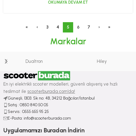
OKUMAYA DEVAM ET
«
‹
3
4
5
6
7
›
»
Markalar
Dualtron
Hiley
En iyi elektrikli scooter modelleri, güvenli alışveriş ve hızlı
teslimat ile
scooterburada.com’da!
Güneşli, 1303. Sk no: 4B, 34212 Bağcılar/İstanbul
Satış : ⁠0850 840 50 05
Servis : 0555 655 95 25
E-Posta: info@scooterburada.com
Uygulamamızı Buradan İndirin