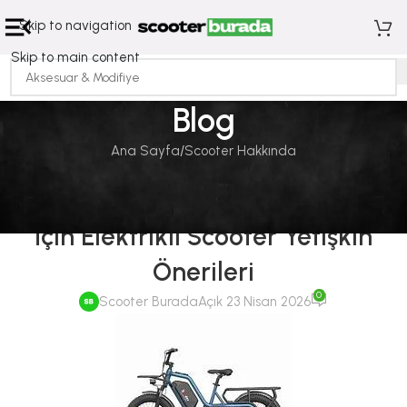
Skip to navigation
Skip to main content
Blog
Ana Sayfa
Scooter Hakkında
SCOOTER HAKKINDA
Büyük Boylu ve Ağır Kullanıcılar
İçin Elektrikli Scooter Yetişkin
Önerileri
0
Scooter Burada
Açık 23 Nisan 2026