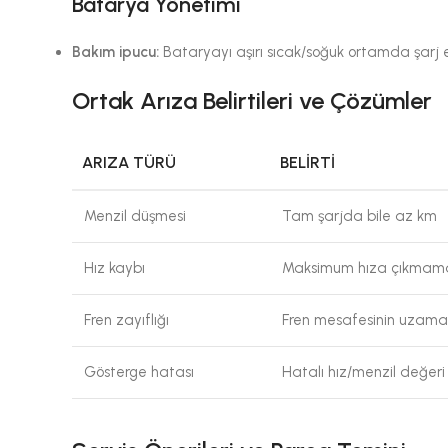
Batarya Yönetimi
Bakım ipucu:
Bataryayı aşırı sıcak/soğuk ortamda şarj 
Ortak Arıza Belirtileri ve Çözümler
ARIZA TÜRÜ
BELIRTI
Menzil düşmesi
Tam şarjda bile az km
Hız kaybı
Maksimum hıza çıkmam
Fren zayıflığı
Fren mesafesinin uzama
Gösterge hatası
Hatalı hız/menzil değeri