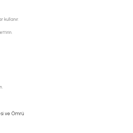
 kullanır.
ttirin.
n.
esi ve Ömrü