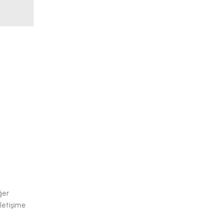
ğer
letişime