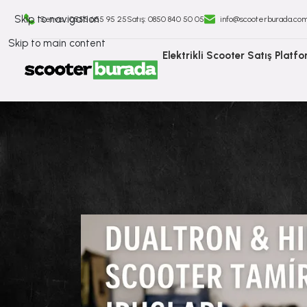
Skip to navigation
Servis : 0555 655 95 25
Satış: ⁠0850 840 50 05
info@scooterburada.co
Skip to main content
Elektrikli Scooter Satış Platf
Dualtron & Hiley Elektr
Tarafından gönderild