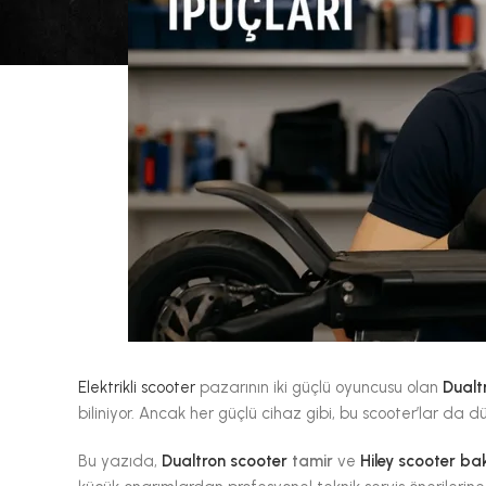
Elektrikli scooter
pazarının iki güçlü oyuncusu olan
Dualt
biliniyor. Ancak her güçlü cihaz gibi, bu scooter’lar da d
Bu yazıda,
Dualtron scooter
tamir
ve
Hiley scooter ba