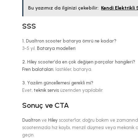
Bu yazımız da ilginizi çekebilir:
Kendi Elektrikli
SSS
1. Dualtron scooter batarya ömrü ne kadar?
3-5 yıl.
Batarya modelleri
2. Hiley scooter’da en çok değişen parçalar hangileri?
Fren balataları
, lastikler, batarya.
3. Yazılım güncellemesi gerekli mi?
Evet,
teknik servis
üzerinden yapılabilir.
Sonuç ve CTA
Dualtron
ve
Hiley
scooter’lar, doğru bakım ve zamanında t
scooterınızda hız kaybı, menzil düşmesi veya mekanik 
geçin.