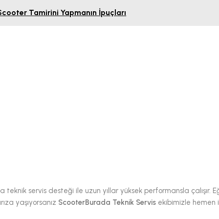
 Scooter Tamirini Yapmanın İpuçları
eknik servis desteği ile uzun yıllar yüksek performansla çalışır. E
arıza yaşıyorsanız
ScooterBurada Teknik Servis
ekibimizle hemen i