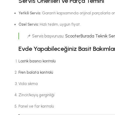
Servis Önerileri ve Parça Temini
Yetkili Servis:
Garanti kapsamında orijinal parçalarla o
Özel Servis:
Hızlı teslim, uygun fiyat.
📌 Servis başvurusu:
ScooterBurada Teknik Ser
Evde Yapabileceğiniz Basit Bakımla
Lastik basıncı kontrolü
Fren balata kontrolü
Vida sıkma
Zincir/kayış gerginliği
Panel ve far kontrolü