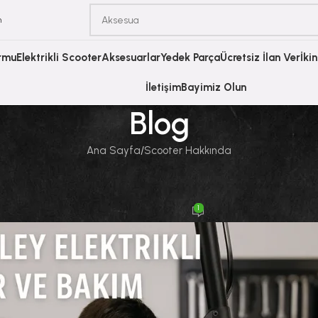
m
ormu
Elektrikli Scooter
Aksesuarlar
Yedek Parça
Ücretsiz İlan Ver
İki
İletişim
Bayimiz Olun
Blog
Ana Sayfa
Scooter Hakkında
SCOOTER HAKKINDA
ikli Scooter Tamir ve Bakım İpuçları
1
i
Scooter Burada
Açık 12 Ağustos 2025