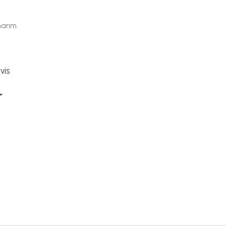
narım.
vis
r