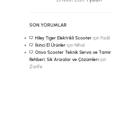
23 Nisan 2026
1 yorum
SON YORUMLAR
Hiley Tiger Elektrikli Scooter
için
Fadil
İkinci El Ürünler
için
Ni̇hal
Onvo Scooter Teknik Servis ve Tamir
Rehberi: Sık Arızalar ve Çözümleri
için
Zari̇fe