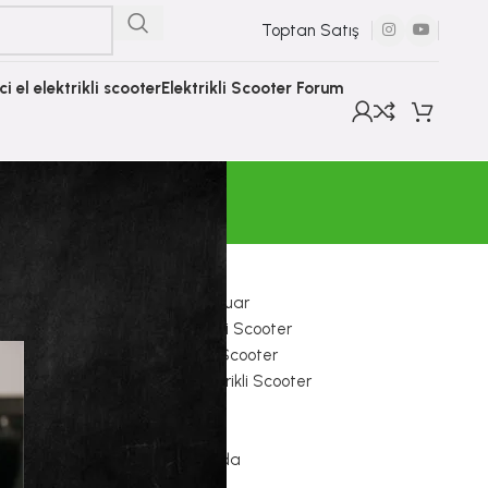
Toptan Satış
nci el elektrikli scooter
Elektrikli Scooter Forum
KATEGORILER
E Scooter Aksesuar
Electron Elektrikli Scooter
Elektrikli Çocuk Scooter
Hiley Tiger Elektrikli Scooter
İkinci El Ürünler
Onvo Scooter
Scooter Hakkında
Sıfır Ürünler