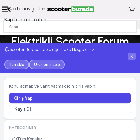
Skip to navigation
Skip to main content
Elektrikli Scooter Forum
Scooter Burada Topluluğumuza Hoşgeldiniz.
Ana Sayfa
Elektrikli Scooter Forum
×
İlan Ekle
Ürünleri İncele
Konu açmak ve yanıt yazmak için giriş yapın.
Giriş Yap
Kayıt Ol
KATEGORILER
Tüm Konular