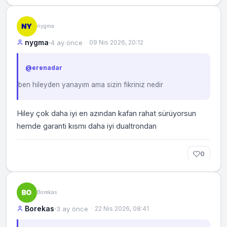
nygma
nygma
·
4 ay önce
09 Nis 2026, 20:12
erenadar
ben hileyden yanayım ama sizin fikriniz nedir
Hiley çok daha iyi en azından kafan rahat sürüyorsun
hemde garanti kısmı daha iyi dualtrondan
0
Borekas
Borekas
·
3 ay önce
22 Nis 2026, 08:41