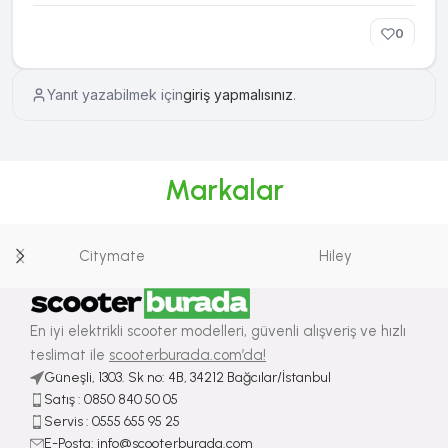
0
Yanıt yazabilmek için
giriş yapmalısınız
.
Markalar
Citymate
Hiley
En iyi elektrikli scooter modelleri, güvenli alışveriş ve hızlı
teslimat ile
scooterburada.com’da!
Güneşli, 1303. Sk no: 4B, 34212 Bağcılar/İstanbul
Satış : ⁠0850 840 50 05
Servis : 0555 655 95 25
E-Posta: info@scooterburada.com