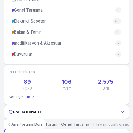
Genel Tartışma
9
Elektrikli Scooter
66
Bakım & Tamir
10
modifikasyon & Aksesuar
2
Duyurular
2
İSTATISTIKLER
89
106
2,575
KONU
YANIT
ÜYE
Son üye:
Trk17
Forum Kuralları
Forum
Genel Tartışma
hiley mi dualtronmu
Ana Foruma Dön