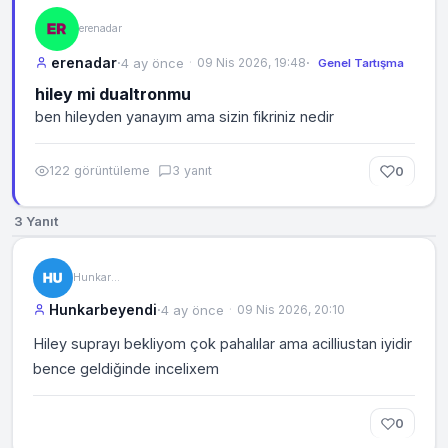
erenadar
erenadar
·
·
4 ay önce
09 Nis 2026, 19:48
Genel Tartışma
hiley mi dualtronmu
ben hileyden yanayım ama sizin fikriniz nedir
122 görüntüleme
3 yanıt
0
3 Yanıt
Hunkarbeyendi
Hunkarbeyendi
·
4 ay önce
09 Nis 2026, 20:10
Hiley suprayı bekliyom çok pahalılar ama acilliustan iyidir
bence geldiğinde incelixem
0