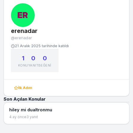
erenadar
@erenadar
21 Aralık 2025 tarihinde katıldı
1
0
0
KONU
YANIT
BEĞENI
İlk Adım
Son Açılan Konular
hiley mi dualtronmu
4 ay önce
3 yanıt