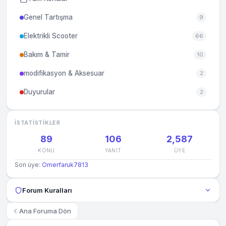
Genel Tartışma
9
Elektrikli Scooter
66
Bakım & Tamir
10
modifikasyon & Aksesuar
2
Duyurular
2
İSTATISTIKLER
89
106
2,587
KONU
YANIT
ÜYE
Son üye:
Omerfaruk7813
Forum Kuralları
Ana Foruma Dön