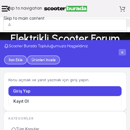
Skip to navigation
Skip to main content
Elektrikli Scooter Forum
Scooter Burada Topluluğumuza Hoşgeldiniz.
Ana Sayfa
Elektrikli Scooter Forum
×
İlan Ekle
Ürünleri İncele
Konu açmak ve yanıt yazmak için giriş yapın.
Giriş Yap
Kayıt Ol
KATEGORILER
Tüm Konular