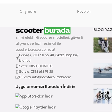
Citymate
Rovoron
BLOG YAZ
En iyi elektrikli scooter modelleri, güvenli
alışveriş ve hızlı teslimat ile
scooterburada.com’da!
Güneşli, 1303. Sk no: 4B, 34212 Bağcılar/
İstanbul
Satış : ⁠0850 840 50 05
Servis : 0555 655 95 25
E-Posta: info@scooterburada.com
Uygulamamızı Buradan İndirin