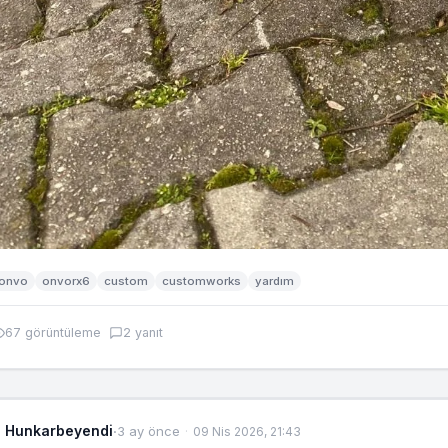
onvo
onvorx6
custom
customworks
yardım
67 görüntüleme
2 yanıt
Hunkarbeyendi
·
3 ay önce
09 Nis 2026, 21:43