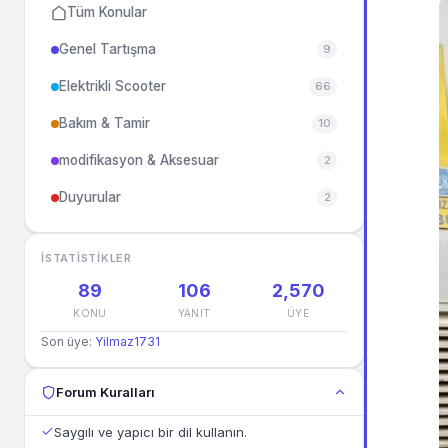
Tüm Konular
Genel Tartışma
9
Elektrikli Scooter
66
Bakım & Tamir
10
modifikasyon & Aksesuar
2
Duyurular
2
İSTATISTIKLER
89
106
2,570
KONU
YANIT
ÜYE
Son üye:
Yilmaz1731
Forum Kuralları
Saygılı ve yapıcı bir dil kullanın.