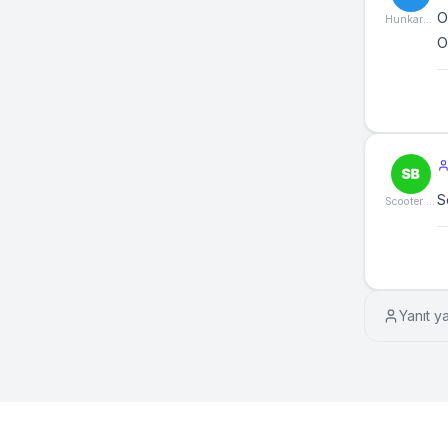
O
Hunkarbeyendi
O
S
Scooter Burada
Yanıt y