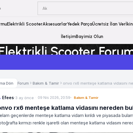
m
ormu
Elektrikli Scooter
Aksesuarlar
Yedek Parça
Ücretsiz İlan Ver
İki
İletişim
Bayimiz Olun
Elektrikli Scooter Foru
Ana Sayfa
Elektrikli Scooter Forum
Forum
Bakım & Tamir
onvo rx6 menteşe katlama vidasını ne
uma Dön
Efees
·
·
3 ay önce
09 Nis 2026, 20:59
Bakım & Tamir
onvo rx6 menteşe katlama vidasını nereden bula
elam geçenlerde menteşe katlama vidam kırıldı ve piyasada bula
otoğrafta kırmızı renkle işaretli olan menteşe katlama vidasını nere