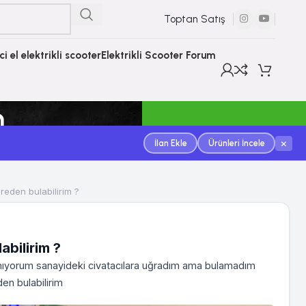
Toptan Satış
nci el elektrikli scooter
Elektrikli Scooter Forum
m
×
İlan Ekle
Ürünleri İncele
reden bulabilirim ?
bilirim ?
mıyorum sanayideki civatacılara uğradım ama bulamadım
den bulabilirim