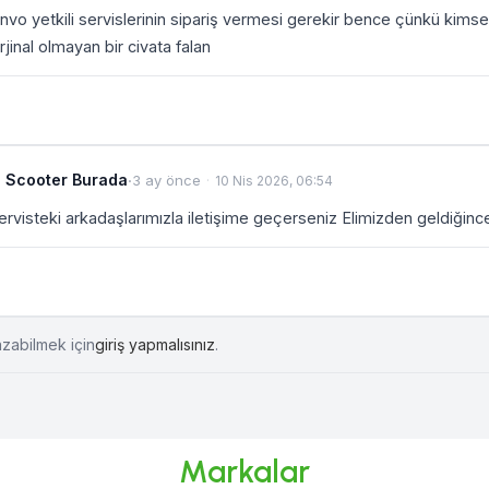
nvo yetkili servislerinin sipariş vermesi gerekir bence çünkü ki
rjinal olmayan bir civata falan
Scooter Burada
·
3 ay önce
10 Nis 2026, 06:54
ervisteki arkadaşlarımızla iletişime geçerseniz Elimizden geldiğinc
azabilmek için
giriş yapmalısınız
.
Markalar