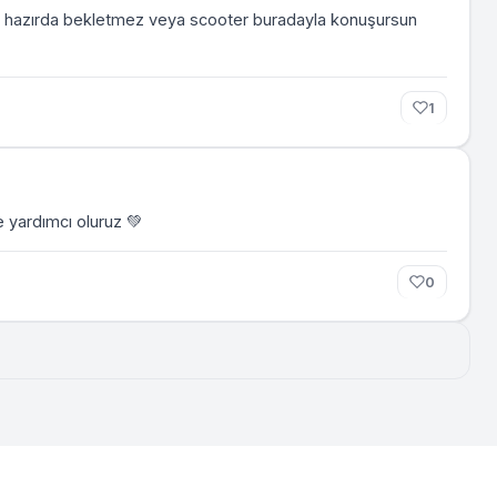
mse hazırda bekletmez veya scooter buradayla konuşursun
1
e yardımcı oluruz 💚
0