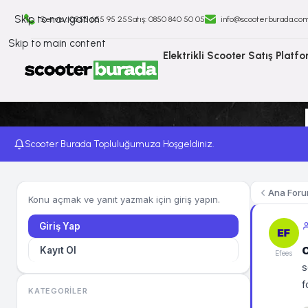
Skip to navigation
Servis : 0555 655 95 25
Satış: ⁠0850 840 50 05
info@scooterburada.co
Skip to main content
Elektrikli Scooter Satış Platf
Scooter Burada Topluluğumuza Hoşgeldiniz.
Ana For
Konu açmak ve yanıt yazmak için giriş yapın.
Giriş Yap
Kayıt Ol
Efees
s
f
KATEGORILER