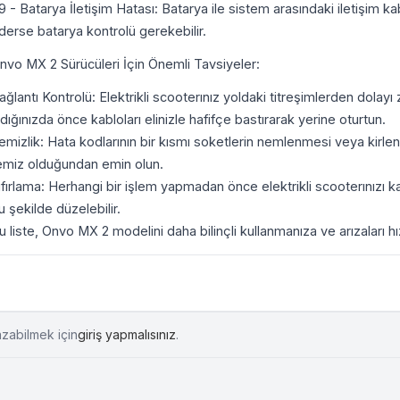
9 - Batarya İletişim Hatası: Batarya ile sistem arasındaki iletişim 
derse batarya kontrolü gerekebilir.
nvo MX 2 Sürücüleri İçin Önemli Tavsiyeler:
ağlantı Kontrolü: Elektrikli scooterınız yoldaki titreşimlerden dolayı
ldığınızda önce kabloları elinizle hafifçe bastırarak yerine oturtun.
emizlik: Hata kodlarının bir kısmı soketlerin nemlenmesi veya kirlen
emiz olduğundan emin olun.
ıfırlama: Herhangi bir işlem yapmadan önce elektrikli scooterınızı ka
u şekilde düzelebilir.
u liste, Onvo MX 2 modelini daha bilinçli kullanmanıza ve arızaları hı
azabilmek için
giriş yapmalısınız
.