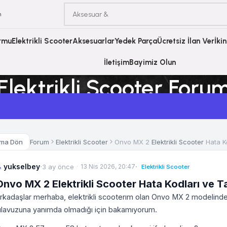
m
ormu
Elektrikli Scooter
Aksesuarlar
Yedek Parça
Ücretsiz İlan Ver
İki
İletişim
Bayimiz Olun
Elektrikli Scooter Foru
Ana Sayfa
Elektrikli Scooter Forum
Forum
Elektrikli Scooter
Onvo MX 2
Elektrikli Scooter
Hata K
uma Dön
yukselbey
·
·
3 ay önce
13 Nis 2026, 20:47
Elektrikli Scooter
Onvo MX 2 Elektrikli Scooter Hata Kodları ve 
rkadaşlar merhaba, elektrikli scooterım olan Onvo MX 2 modelinde 
ılavuzuna yanımda olmadığı için bakamıyorum.