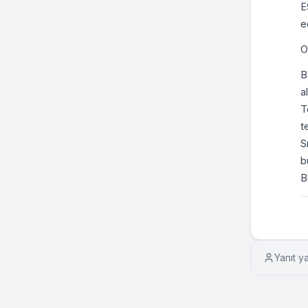
E
e
O
B
a
T
t
S
b
B
Yanıt y