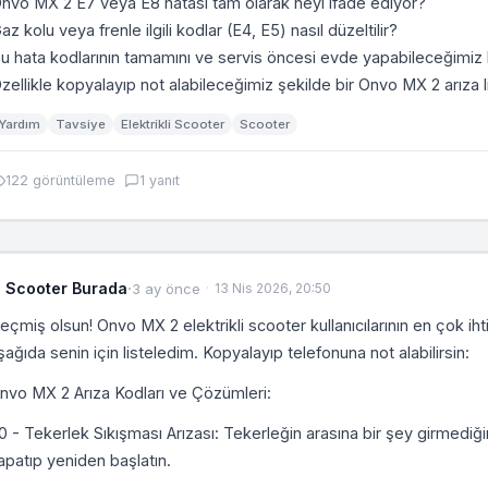
nvo MX 2 E7 veya E8 hatası tam olarak neyi ifade ediyor?
az kolu veya frenle ilgili kodlar (E4, E5) nasıl düzeltilir?
u hata kodlarının tamamını ve servis öncesi evde yapabileceğimiz b
zellikle kopyalayıp not alabileceğimiz şekilde bir Onvo MX 2 arıza l
Yardım
Tavsiye
Elektrikli Scooter
Scooter
122 görüntüleme
1 yanıt
Scooter Burada
·
3 ay önce
13 Nis 2026, 20:50
eçmiş olsun! Onvo MX 2 elektrikli scooter kullanıcılarının en çok ih
şağıda senin için listeledim. Kopyalayıp telefonuna not alabilirsin:
nvo MX 2 Arıza Kodları ve Çözümleri:
0 - Tekerlek Sıkışması Arızası: Tekerleğin arasına bir şey girmedi
apatıp yeniden başlatın.