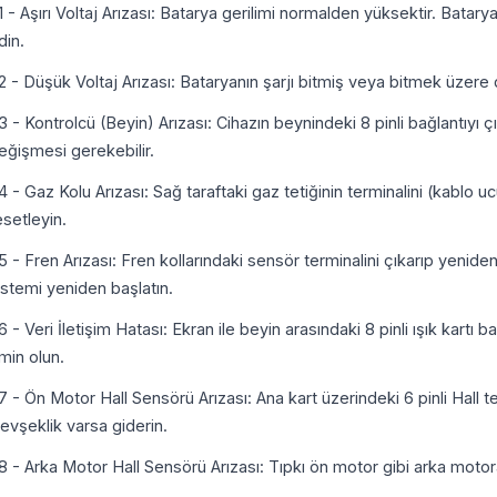
1 - Aşırı Voltaj Arızası: Batarya gerilimi normalden yüksektir. Bataryay
din.
2 - Düşük Voltaj Arızası: Bataryanın şarjı bitmiş veya bitmek üzere
3 - Kontrolcü (Beyin) Arızası: Cihazın beynindeki 8 pinli bağlantıyı
eğişmesi gerekebilir.
4 - Gaz Kolu Arızası: Sağ taraftaki gaz tetiğinin terminalini (kablo 
esetleyin.
5 - Fren Arızası: Fren kollarındaki sensör terminalini çıkarıp yeniden
istemi yeniden başlatın.
6 - Veri İletişim Hatası: Ekran ile beyin arasındaki 8 pinli ışık kartı
min olun.
7 - Ön Motor Hall Sensörü Arızası: Ana kart üzerindeki 6 pinli Hall 
evşeklik varsa giderin.
8 - Arka Motor Hall Sensörü Arızası: Tıpkı ön motor gibi arka motora 