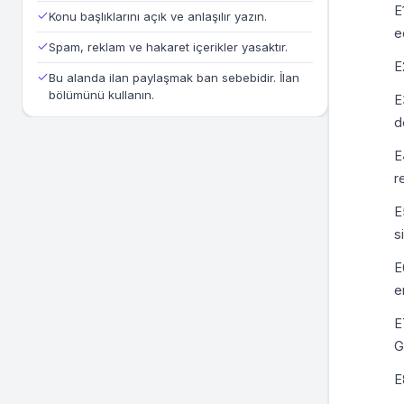
E
Konu başlıklarını açık ve anlaşılır yazın.
e
Spam, reklam ve hakaret içerikler yasaktır.
E
Bu alanda ilan paylaşmak ban sebebidir. İlan
bölümünü kullanın.
E
d
E
r
E
s
E
e
E
G
E