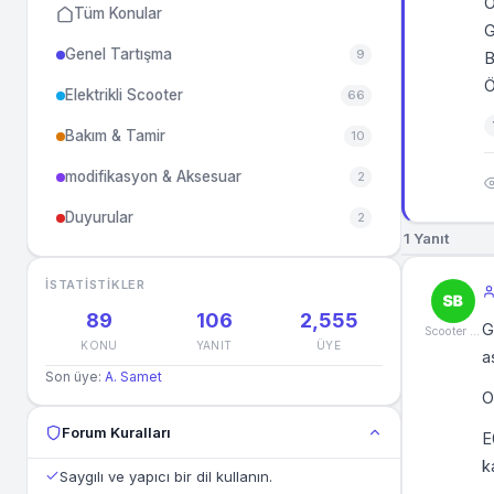
O
Tüm Konular
G
Genel Tartışma
9
B
Ö
Elektrikli Scooter
66
Bakım & Tamir
10
modifikasyon & Aksesuar
2
Duyurular
2
1 Yanıt
İSTATISTIKLER
89
106
2,555
G
Scooter Burada
KONU
YANIT
ÜYE
a
Son üye:
A. Samet
O
Forum Kuralları
E
k
Saygılı ve yapıcı bir dil kullanın.