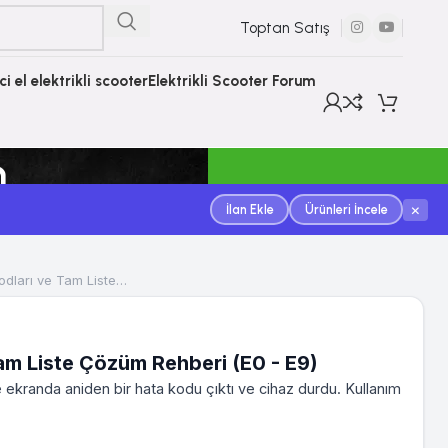
Toptan Satış
nci el elektrikli scooter
Elektrikli Scooter Forum
m
×
İlan Ekle
Ürünleri İncele
odları ve Tam Liste…
Tam Liste Çözüm Rehberi (E0 - E9)
ekranda aniden bir hata kodu çıktı ve cihaz durdu. Kullanım