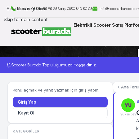
Skip to navigation
Servis : 0555 655 95 25
Satış: ⁠0850 840 50 05
info@scooterburada.co
Skip to main content
Elektrikli Scooter Satış Platf
Scooter Burada Topluluğumuza Hoşgeldiniz.
Ana For
Konu açmak ve yanıt yazmak için giriş yapın.
Giriş Yap
Kayıt Ol
yukselbey
A
k
KATEGORILER