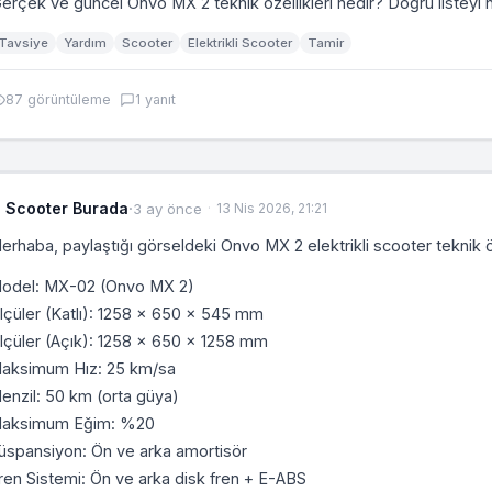
erçek ve güncel Onvo MX 2 teknik özellikleri nedir? Doğru listeyi n
Tavsiye
Yardım
Scooter
Elektrikli Scooter
Tamir
87 görüntüleme
1 yanıt
Scooter Burada
·
3 ay önce
13 Nis 2026, 21:21
erhaba, paylaştığı görseldeki Onvo MX 2 elektrikli scooter teknik öz
odel: MX-02 (Onvo MX 2)
lçüler (Katlı): 1258 x 650 x 545 mm
lçüler (Açık): 1258 x 650 x 1258 mm
aksimum Hız: 25 km/sa
enzil: 50 km (orta güya)
aksimum Eğim: %20
üspansiyon: Ön ve arka amortisör
ren Sistemi: Ön ve arka disk fren + E-ABS