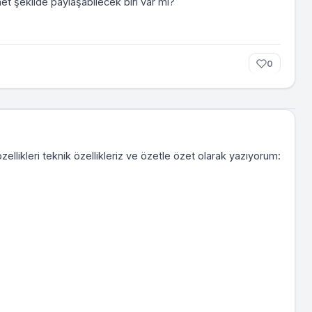
et şekilde paylaşabilecek biri var mı?
0
ellikleri teknik özellikleriz ve özetle özet olarak yazıyorum: