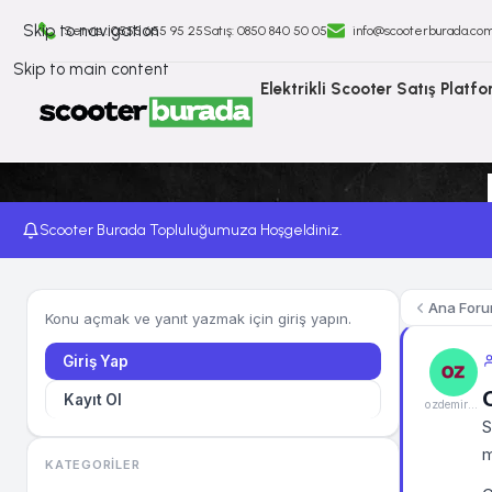
Skip to navigation
Servis : 0555 655 95 25
Satış: ⁠0850 840 50 05
info@scooterburada.co
Skip to main content
Elektrikli Scooter Satış Platf
Scooter Burada Topluluğumuza Hoşgeldiniz.
Ana For
Konu açmak ve yanıt yazmak için giriş yapın.
Giriş Yap
Kayıt Ol
ozdemircinar_
S
m
KATEGORILER