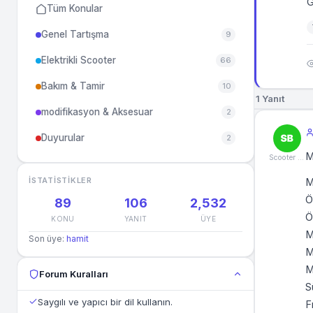
G
Tüm Konular
Genel Tartışma
9
Elektrikli Scooter
66
Bakım & Tamir
10
1 Yanıt
modifikasyon & Aksesuar
2
Duyurular
2
M
Scooter Burada
İSTATISTIKLER
M
Ö
89
106
2,532
Ö
KONU
YANIT
ÜYE
M
Son üye:
hamit
M
M
Forum Kuralları
S
Saygılı ve yapıcı bir dil kullanın.
F