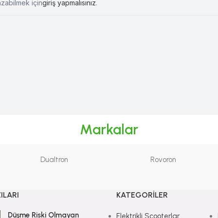
azabilmek için
giriş yapmalısınız
.
Markalar
Dualtron
Rovoron
ILARI
KATEGORILER
Düşme Riski Olmayan
Elektrikli Scooterlar