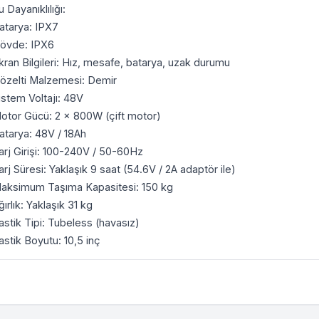
u Dayanıklılığı:
atarya: IPX7
övde: IPX6
kran Bilgileri: Hız, mesafe, batarya, uzak durumu
özelti Malzemesi: Demir
istem Voltajı: 48V
otor Gücü: 2 x 800W (çift motor)
atarya: 48V / 18Ah
arj Girişi: 100-240V / 50-60Hz
arj Süresi: Yaklaşık 9 saat (54.6V / 2A adaptör ile)
aksimum Taşıma Kapasitesi: 150 kg
ğırlık: Yaklaşık 31 kg
astik Tipi: Tubeless (havasız)
astik Boyutu: 10,5 inç