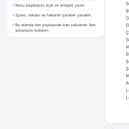
S
Konu başlıklarını açık ve anlaşılır yazın.
B
Spam, reklam ve hakaret içerikler yasaktır.
G
Bu alanda ilan paylaşmak ban sebebidir. İlan
E
bölümünü kullanın.
Ç
S
M
B
Ş
Ş
M
A
L
L