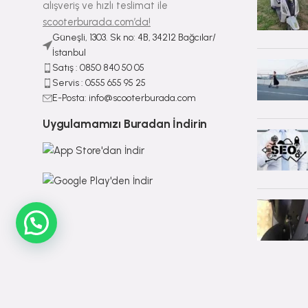
alışveriş ve hızlı teslimat ile
scooterburada.com’da!
Güneşli, 1303. Sk no: 4B, 34212 Bağcılar/
İstanbul
Satış : ⁠0850 840 50 05
Servis : 0555 655 95 25
E-Posta: info@scooterburada.com
Uygulamamızı Buradan İndirin