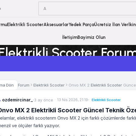
m
ormu
Elektrikli Scooter
Aksesuarlar
Yedek Parça
Ücretsiz İlan Ver
İki
İletişim
Bayimiz Olun
Elektrikli Scooter Foru
Ana Sayfa
Elektrikli Scooter Forum
Forum
Elektrikli Scooter
Onvo MX 2
Elektrikli Scooter
Güncel 
uma Dön
ozdemircinar_
·
·
3 ay önce
13 Nis 2026, 21:19
Elektrikli Scooter
Onvo MX 2 Elektrikli Scooter Güncel Teknik Özel
elamlar, elektrikli scooterım Onvo MX 2 için farklı çözümlerde farklı 
enzil ve ölçüler farklı yazıyor.