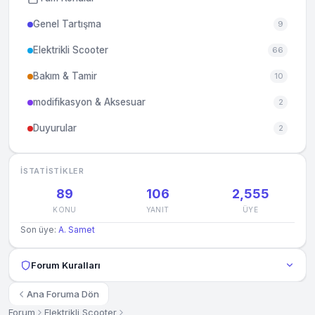
Genel Tartışma
9
Elektrikli Scooter
66
Bakım & Tamir
10
modifikasyon & Aksesuar
2
Duyurular
2
İSTATISTIKLER
89
106
2,555
KONU
YANIT
ÜYE
Son üye:
A. Samet
Forum Kuralları
Ana Foruma Dön
Forum
Elektrikli Scooter