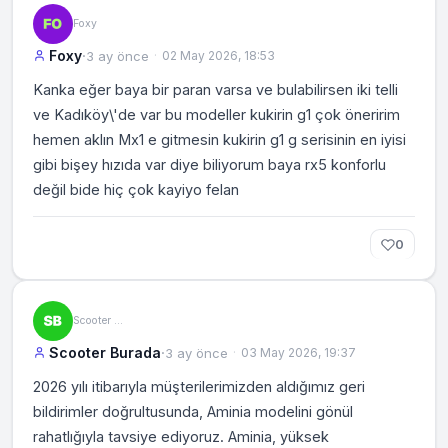
Foxy
Foxy
·
3 ay önce
02 May 2026, 18:53
Kanka eğer baya bir paran varsa ve bulabilirsen iki telli
ve Kadıköy\'de var bu modeller kukirin g1 çok öneririm
hemen aklın Mx1 e gitmesin kukirin g1 g serisinin en iyisi
gibi bişey hızıda var diye biliyorum baya rx5 konforlu
değil bide hiç çok kayiyo felan
0
Scooter Burada
Scooter Burada
·
3 ay önce
03 May 2026, 19:37
2026 yılı itibarıyla müşterilerimizden aldığımız geri
bildirimler doğrultusunda, Aminia modelini gönül
rahatlığıyla tavsiye ediyoruz. Aminia, yüksek