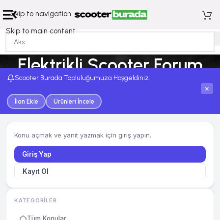
Skip to navigation
Skip to main content
Elektrikli Scooter Forum
Scooter Burada Topluluğumuza Hoşgeldiniz.
Ana Sayfa
Elektrikli Scooter Forum
×
İlan Ekle
Ürünleri İncele
Konu açmak ve yanıt yazmak için giriş yapın.
Giriş Yap
Kayıt Ol
KATEGORILER
Tüm Konular