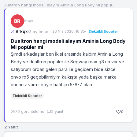
Dualtron hangi modeli alayım Aminia Long Body Mi popül…
Brkqx
Brkqx
·
·
3 ay önce
26 Nis 2026, 10:35
Elektrikli Scooter
Dualtron hangi modeli alayım Aminia Long Body
Mi popüler mi
Şimdi arkadaşlar ben İkisi arasında kaldım Aminia Long
Body ve dualtron populer ile Segway max g3 ün var ve
satıyorum ordan gelen para ile geçicem bide sizce
onvo rx5 geçebilirmiyim kalkışta yada başka marka
öneriniz varmı böyle hafif ipx5-6-7 olan
Elektrikli Scooter
76 görüntüleme
2 yanıt
0
2 Yanıt