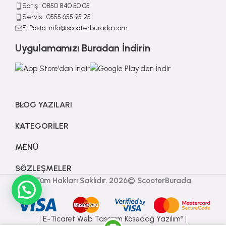
Satış : ⁠0850 840 50 05
Servis : 0555 655 95 25
E-Posta: info@scooterburada.com
Uygulamamızı Buradan İndirin
BLOG YAZILARI
KATEGORILER
MENÜ
SÖZLEŞMELER
Tüm Hakları Saklıdır. 2026© ScooterBurada
|
E-Ticaret
Web Tasarım Kösedağ Yazılım
|
®