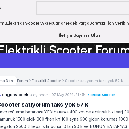
m
ormu
Elektrikli Scooter
Aksesuarlar
Yedek Parça
Ücretsiz İlan Ver
İki
İletişim
Bayimiz Olun
Elektrikli Scooter Foru
Ana Sayfa
Elektrikli Scooter Forum
Forum
Elektrikli Scooter
Scooter satıyorum taks yok 57 k
uma Dön
cagdascicek
·
·
3 ay önce
07 May 2026, 21:45
Elektrikli Scooter
Scooter satıyorum taks yok 57 k
nvo rx8 ama batarvası YEN batarva 400 km de extirıralı hizl sarj 
amurluk 1500 elcik 300 firen krf 100 ayna 600 gidon korumas 1000 e
egafon 2500 tl hepsi sıfır bunun 0 ları 90 k ve BUNUN BATARYA