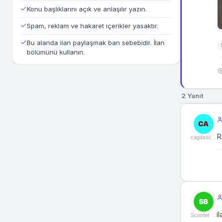
Konu başlıklarını açık ve anlaşılır yazın.
Spam, reklam ve hakaret içerikler yasaktır.
Bu alanda ilan paylaşmak ban sebebidir. İlan
bölümünü kullanın.
2 Yanıt
R
cagdascicek
i
Scooter Burada