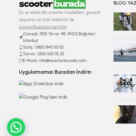
BLOG YAZ
En iyi elektrikli scooter modelleri, güvenli
alışveriş ve hızlı teslimat ile
scooterburada.com’da!
Güneşli, 1303. Sk no: 4B, 34212 Bağcılar/
İstanbul
Satış : ⁠0850 840 50 05
Servis : 0555 655 95 25
E-Posta: info@scooterburada.com
Uygulamamızı Buradan İndirin