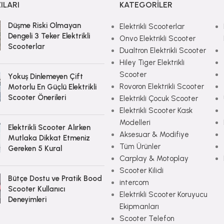
ILARI
KATEGORILER
Düşme Riski Olmayan
Elektrikli Scooterlar
Dengeli 3 Teker Elektrikli
Onvo Elektrikli Scooter
Scooterlar
Dualtron Elektrikli Scooter
Hiley Tiger Elektrikli
Scooter
Yokuş Dinlemeyen Çift
Rovoron Elektrikli Scooter
Motorlu En Güçlü Elektrikli
Scooter Önerileri
Elektrikli Çocuk Scooter
Elektrikli Scooter Kask
Modelleri
Elektrikli Scooter Alırken
Aksesuar & Modifiye
Mutlaka Dikkat Etmeniz
Tüm Ürünler
Gereken 5 Kural
Carplay & Motoplay
Scooter Kilidi
Bütçe Dostu ve Pratik Bood
intercom
Scooter Kullanıcı
Elektrikli Scooter Koruyucu
Deneyimleri
Ekipmanları
Scooter Telefon