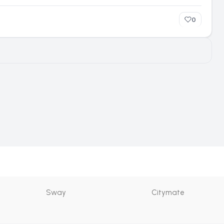
0
Sway
Citymate