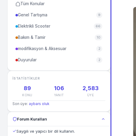
Tüm Konular
Genel Tartışma
9
Elektrikli Scooter
66
Bakım & Tamir
10
modifikasyon & Aksesuar
2
Duyurular
2
İSTATISTIKLER
89
106
2,583
KONU
YANIT
ÜYE
Son üye:
aybars oluk
Forum Kuralları
Saygılı ve yapıcı bir dil kullanın.