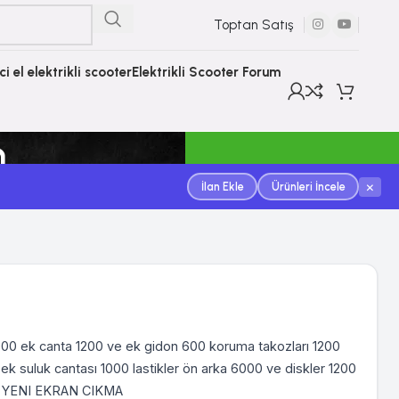
Toptan Satış
nci el elektrikli scooter
Elektrikli Scooter Forum
m
×
İlan Ekle
Ürünleri İncele
3000 ek canta 1200 ve ek gidon 600 koruma takozları 1200
k suluk cantası 1000 lastikler ön arka 6000 ve diskler 1200
SI YENI EKRAN CIKMA