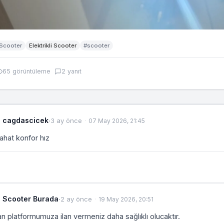
Scooter
Elektrikli Scooter
#scooter
65 görüntüleme
2 yanıt
cagdascicek
·
3 ay önce
07 May 2026, 21:45
ahat konfor hız
Scooter Burada
·
2 ay önce
19 May 2026, 20:51
lan platformumuza ilan vermeniz daha sağlıklı olucaktır.