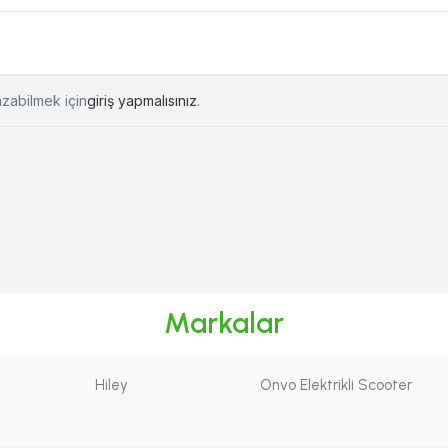
azabilmek için
giriş yapmalısınız
.
Markalar
Hiley
Onvo Elektrikli Scooter