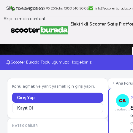
Skip to navigation
Servis : 0555 655 95 25
Satış: ⁠0850 840 50 05
info@scooterburada.co
Skip to main content
Elektrikli Scooter Satış Platf
Scooter Burada Topluluğumuza Hoşgeldiniz.
Ana For
Konu açmak ve yanıt yazmak için giriş yapın.
Giriş Yap
Kayıt Ol
cagdascicek
o
c
KATEGORILER
m