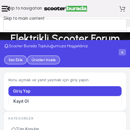
Skip to navigation
Skip to main content
Elektrikli Scooter Forum
Scooter Burada Topluluğumuza Hoşgeldiniz.
Ana Sayfa
Elektrikli Scooter Forum
×
İlan Ekle
Ürünleri İncele
Konu açmak ve yanıt yazmak için giriş yapın.
Giriş Yap
Kayıt Ol
KATEGORILER
Tüm Konular