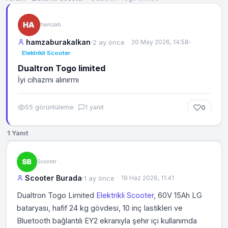
hamzaburakalkan
hamzaburakalkan
·
·
2 ay önce
20 May 2026, 14:58
Elektrikli Scooter
Dualtron Togo limited
İyi cihazmı alınırmı
55 görüntüleme
1 yanıt
0
1 Yanıt
Scooter Burada
Scooter Burada
·
1 ay önce
19 Haz 2026, 11:41
Dualtron Togo Limited
Elektrikli Scooter
, 60V 15Ah LG
bataryası, hafif 24 kg gövdesi, 10 inç lastikleri ve
Bluetooth bağlantılı EY2 ekranıyla şehir içi kullanımda