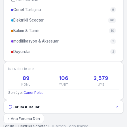
Genel Tartışma
9
Elektrikli Scooter
66
Bakım & Tamir
10
modifikasyon & Aksesuar
2
Duyurular
2
İSTATISTIKLER
89
106
2,579
KONU
YANIT
ÜYE
Son üye:
Caner Polat
Forum Kuralları
Ana Foruma Dön
Forum
Elektrikli Scooter
Dualtron Togo limited