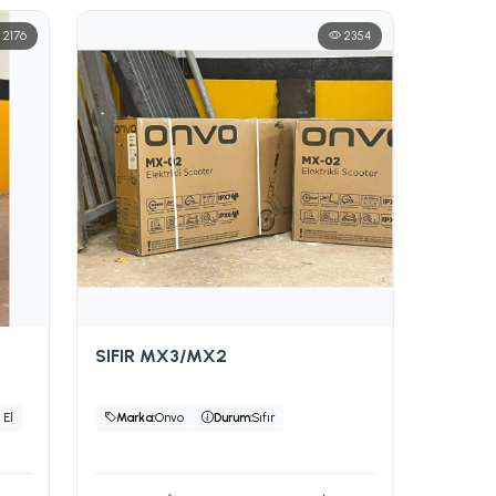
2176
2354
SIFIR MX3/MX2
i El
Marka:
Onvo
Durum:
Sıfır