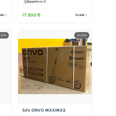
Durum:
İkinci El
17.500 ₺
ele
İncele
2160
2006
Sıfır ONVO MX3/MX2