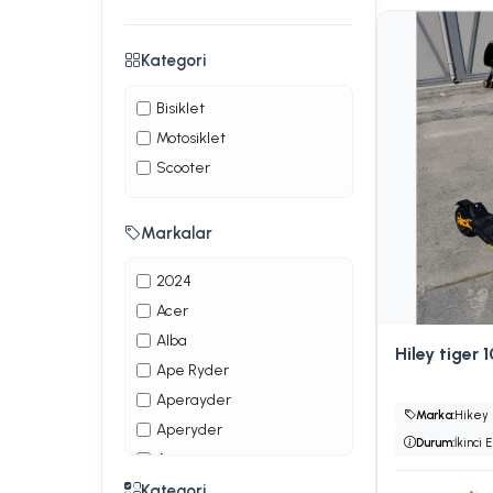
Kategori
Bisiklet
Motosiklet
Scooter
Markalar
2024
Acer
Alba
Hiley tiger 1
Ape Ryder
Aperayder
Marka:
Hikey
Aperyder
Durum:
İkinci E
Arora
Belderia
Kategori