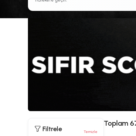
harekete geçin.
Toplam
6
Filtrele
Temizle