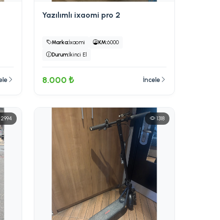
Yazılımlı ixaomi pro 2
Marka:
İxaomi
KM:
6000
Durum:
İkinci El
8.000 ₺
ele
İncele
2994
1318