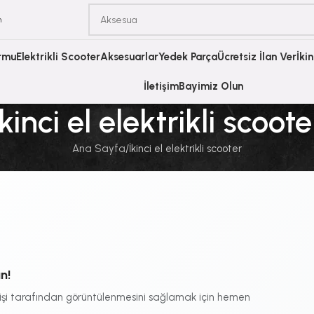
m
ormu
Elektrikli Scooter
Aksesuarlar
Yedek Parça
Ücretsiz İlan Ver
İki
İletişim
Bayimiz Olun
İkinci el elektrikli scoote
Ana Sayfa
İkinci el elektrikli scooter
n!
kişi tarafından görüntülenmesini sağlamak için hemen