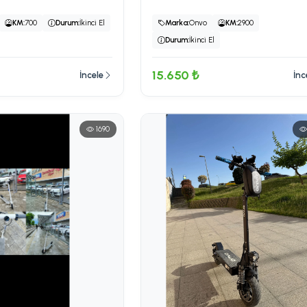
KM:
700
Durum:
İkinci El
Marka:
Onvo
KM:
2900
Durum:
İkinci El
15.650 ₺
İncele
İnc
1690