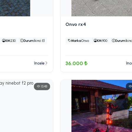
Onvo rx4
KM:
230
Durum:
İkinci El
Marka:
Onvo
KM:
900
Durum:
İkinc
36.000 ₺
İncele
İnc
1548