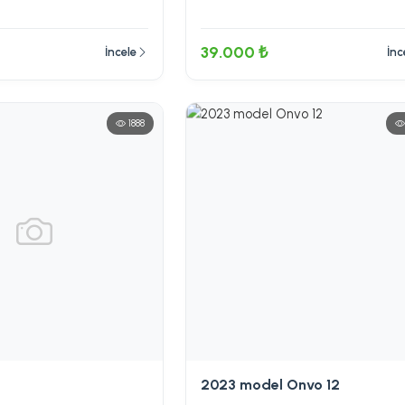
39.000 ₺
İncele
İnc
1888
2023 model Onvo 12