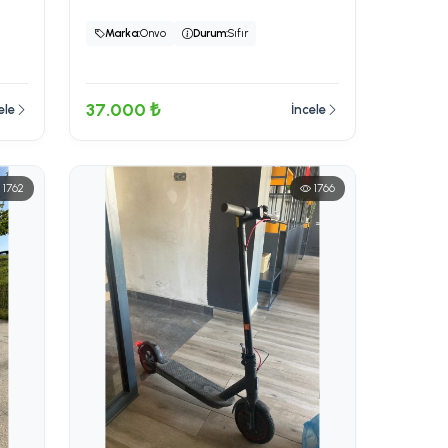
Marka:
Onvo
Durum:
Sıfır
37.000 ₺
ele
İncele
1762
1766