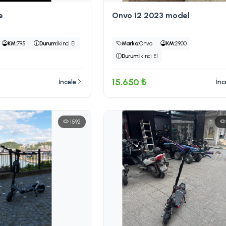
e
Onvo 12 2023 model
KM:
795
Durum:
İkinci El
Marka:
Onvo
KM:
2900
Durum:
İkinci El
15.650 ₺
İncele
İnc
1592