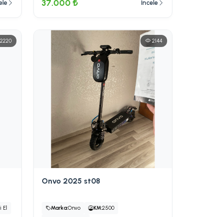
37.000 ₺
ele
İncele
2220
2144
Onvo 2025 st08
i El
Marka:
Onvo
KM:
2500