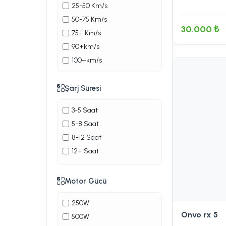
Goldmaster
25-50 Km/s
Gosmart
50-75 Km/s
30.000 ₺
Hifree
75+ Km/s
Hikey
90+km/s
Hiley
100+km/s
İ135
IMR
Şarj Süresi
İnokim
3-5 Saat
İxaomi
5-8 Saat
Kaabo
8-12 Saat
Kabo wolf worior
12+ Saat
Kron
Kuba
Motor Gücü
Langfeite
Martı soccotur
250W
Meka
Onvo rx 5
500W
Microgo