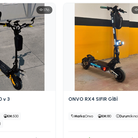
1716
0 v 3
ONVO RX4 SIFIR GİBİ
KM:
500
Marka:
Onvo
KM:
180
Durum:
İkinc
l