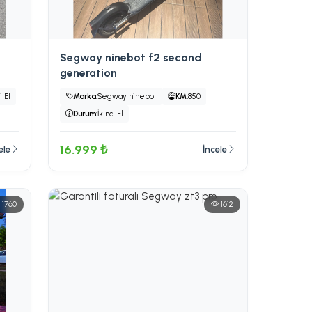
Segway ninebot f2 second
generation
i El
Marka:
Segway ninebot
KM:
850
Durum:
İkinci El
16.999 ₺
ele
İncele
1760
1612