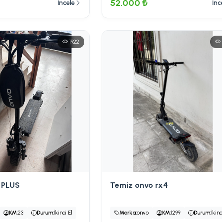
52.000 ₺
İncele
İnc
1922
 PLUS
Temiz onvo rx4
KM:
23
Durum:
İkinci El
Marka:
onvo
KM:
1299
Durum:
İkinc