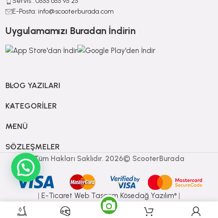
Servis : 0555 655 95 25
E-Posta: info@scooterburada.com
Uygulamamızı Buradan İndirin
BLOG YAZILARI
KATEGORILER
MENÜ
SÖZLEŞMELER
Tüm Hakları Saklıdır. 2026© ScooterBurada
|
E-Ticaret
Web Tasarım Kösedağ Yazılım
|
®