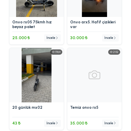
Onvo rx05 75kmh hız
Onvo arx5. Hafif çizikleri
beyaz paket
var
25.000 ₺
30.000 ₺
İncele
İncele
1964
2152
20 günlük mx02
Temiz onvo rx5
43 ₺
35.000 ₺
İncele
İncele