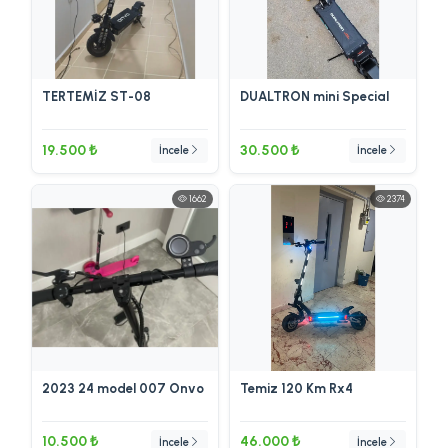
TERTEMİZ ST-08
DUALTRON mini Special
19.500 ₺
30.500 ₺
İncele
İncele
1662
2374
2023 24 model 007 Onvo
Temiz 120 Km Rx4
10.500 ₺
46.000 ₺
İncele
İncele