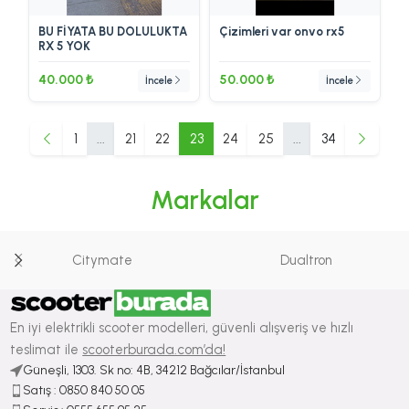
BU FİYATA BU DOLULUKTA
Çizimleri var onvo rx5
RX 5 YOK
40.000 ₺
50.000 ₺
İncele
İncele
1
...
21
22
23
24
25
...
34
Markalar
Citymate
Dualtron
En iyi elektrikli scooter modelleri, güvenli alışveriş ve hızlı
teslimat ile
scooterburada.com’da!
Güneşli, 1303. Sk no: 4B, 34212 Bağcılar/İstanbul
Satış : ⁠0850 840 50 05