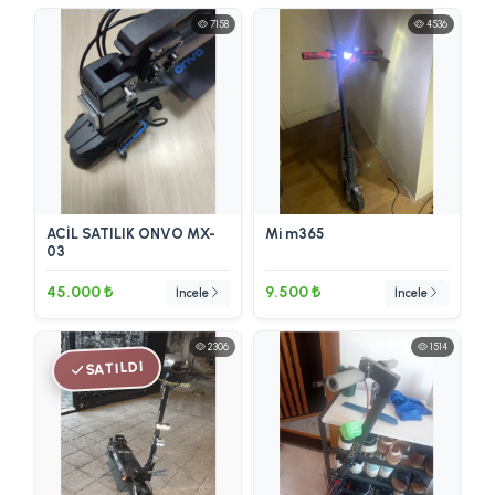
7158
4536
ACİL SATILIK ONVO MX-
Mi m365
03
45.000 ₺
9.500 ₺
İncele
İncele
2306
1514
SATILDI