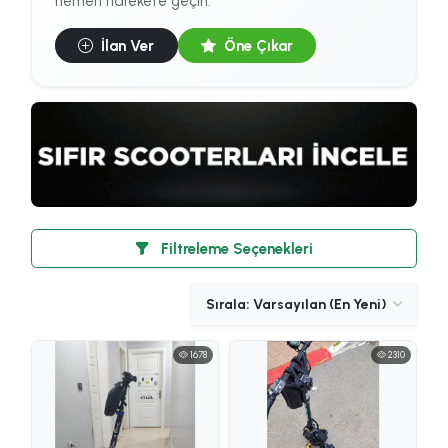
hemen harekete geçin.
İlan Ver
Öne Çıkar
Filtreleme Seçenekleri
1678
2310