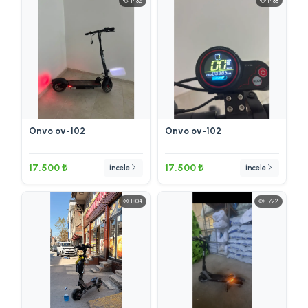
1432
1488
Onvo ov-102
Onvo ov-102
17.500 ₺
17.500 ₺
İncele
İncele
1804
1722