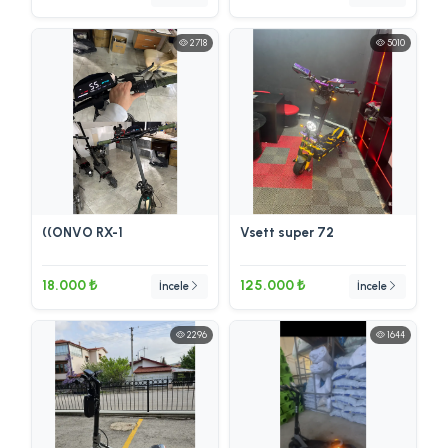
2718
5010
((ONVO RX-1
Vsett super 72
18.000 ₺
125.000 ₺
İncele
İncele
2296
1644