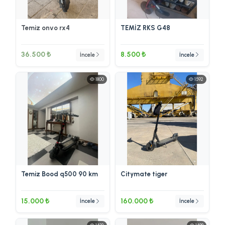
Temiz onvo rx4
TEMİZ RKS G48
36.500 ₺
8.500 ₺
İncele
İncele
1800
1592
Temiz Bood q500 90 km
Citymate tiger
15.000 ₺
160.000 ₺
İncele
İncele