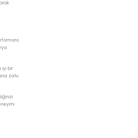
tarak
erformans
arya
iyi bir
iniz zorlu
iğinizi
deneyimi