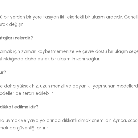
ü bir yerden bir yere taşıyan iki tekerlekli bir ulaşım aracıdır. Genell
rak değişir.
tajları nelerdir?
yeri aramak için zaman kaybetmemenize ve çevre dostu bir ulaşım seç
ştırıldığında daha esnek bir ulaşım imkanı sağlar.
dur?
likle daha yüksek hız, uzun menzil ve dayanıklı yapı sunan modellerdi
eller de tercih edilebilir.
 dikkat edilmelidir?
rına uymak ve yaya yollarında dikkatli olmak önemlidir. Ayrıca, scoot
mak da güvenliği artırır.