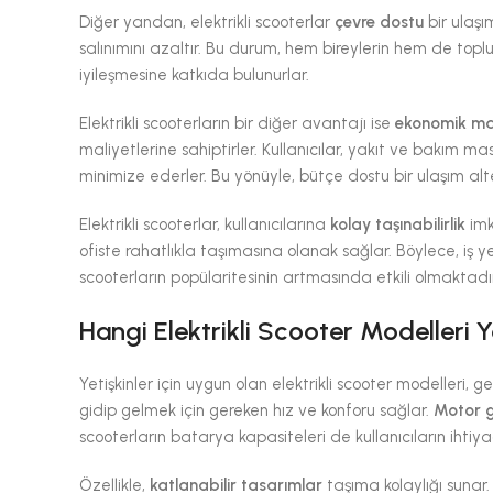
Diğer yandan, elektrikli scooterlar
çevre dostu
bir ulaşı
salınımını azaltır. Bu durum, hem bireylerin hem de toplum
iyileşmesine katkıda bulunurlar.
Elektrikli scooterların bir diğer avantajı ise
ekonomik mal
maliyetlerine sahiptirler. Kullanıcılar, yakıt ve bakı
minimize ederler. Bu yönüyle, bütçe dostu bir ulaşım alte
Elektrikli scooterlar, kullanıcılarına
kolay taşınabilirlik
imk
ofiste rahatlıkla taşımasına olanak sağlar. Böylece, iş ye
scooterların popülaritesinin artmasında etkili olmaktadır
Hangi Elektrikli Scooter Modelleri Y
Yetişkinler için uygun olan elektrikli scooter modelleri, 
gidip gelmek için gereken hız ve konforu sağlar.
Motor 
scooterların batarya kapasiteleri de kullanıcıların ihtiya
Özellikle,
katlanabilir tasarımlar
taşıma kolaylığı sunar. 