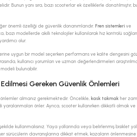
idir. Bunun yanı sıra, bazı scooterlar ek özelliklerle donatılmıştır, 
diğer önemli özelliği de güvenlik donanımlarıdır.
Fren sistemleri
ve
ca, bazı modellerde akıllı teknolojiler kullanılarak hız kontrolü sağl
yardımcı olur.
çelerine uygun bir model seçerken performans ve kalite dengesini g
asında, kullanıcı yorumları ve uzman değerlendirmeleri araştırılmal
 modeli bulunabilir.
at Edilmesi Gereken Güvenlik Önlemleri
mli önlemler almanız gerekmektedir. Öncelikle,
kask takmak
her zama
iddi yaralanmaları önler. Ayrıca, scooter kullanırken dikkatli olmak ve
şekilde kullanmalısınız. Yaya yollarında veya belirlenmiş bisiklet yo
 diğer sürücülerin davranışlarına dikkat etmek, kazaların önlenmesin