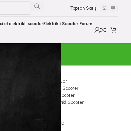
Toptan Satış
nci el elektrikli scooter
Elektrikli Scooter Forum
KATEGORILER
E Scooter Aksesuar
Electron Elektrikli Scooter
Elektrikli Çocuk Scooter
Hiley Tiger Elektrikli Scooter
İkinci El Ürünler
Onvo Scooter
Scooter Hakkında
Sıfır Ürünler