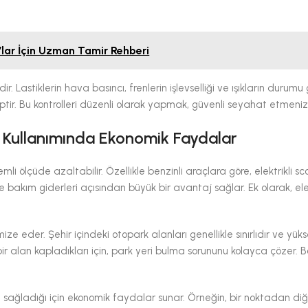
lar İçin Uzman Tamir Rehberi
r. Lastiklerin hava basıncı, frenlerin işlevselliği ve ışıkların durumu 
hiptir. Bu kontrolleri düzenli olarak yapmak, güvenli seyahat etmeniz
er Kullanımında Ekonomik Faydalar
emli ölçüde azaltabilir. Özellikle benzinli araçlara göre, elektrikli sc
e bakım giderleri açısından büyük bir avantaj sağlar. Ek olarak, elek
ize eder. Şehir içindeki otopark alanları genellikle sınırlıdır ve yük
 bir alan kapladıkları için, park yeri bulma sorununu kolayca çözer. 
yon sağladığı için ekonomik faydalar sunar. Örneğin, bir noktadan di