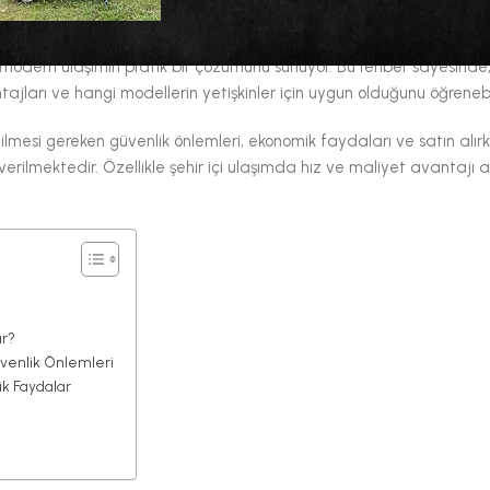
 modern ulaşımın pratik bir çözümünü sunuyor. Bu rehber sayesinde, 
ntajları ve hangi modellerin yetişkinler için uygun olduğunu öğrenebil
dilmesi gereken güvenlik önlemleri, ekonomik faydaları ve satın alır
erilmektedir. Özellikle şehir içi ulaşımda hız ve maliyet avantajı 
ur?
üvenlik Önlemleri
ik Faydalar