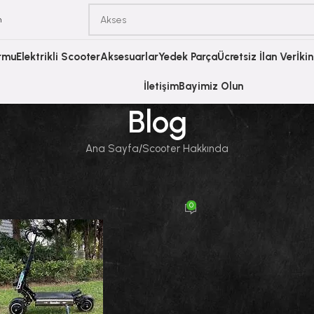
m
ormu
Elektrikli Scooter
Aksesuarlar
Yedek Parça
Ücretsiz İlan Ver
İki
İletişim
Bayimiz Olun
Blog
Ana Sayfa
Scooter Hakkında
SCOOTER HAKKINDA
Elektrikli Scooter Yetişkin Rehberi
0
di
Scooter Burada
Açık 23 Nisan 2026