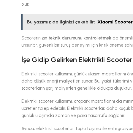
olur.
Bu yazımız da ilginizi çekebilir:
Xiaomi Scooter’
Scooterınızın
teknik durumunu kontrol etmek
da önemlidi
unsurlar, güvenli bir sürüş deneyimi için kritik öneme sa
İşe Gidip Gelirken Elektrikli Scoot
Elektrikli scooter kullanımı, günlük ulaşım masraflarını ön
daha düşük enerji maliyetleri sunar. Bu, yakıt tüketimi v
scooterların şarj maliyetleri genellikle oldukça düşüktür.
Elektrikli scooter kullanımı, otopark masraflarını da minim
ücretler talep edebilir. Elektrikli scooterlar, daha küçük
günlük ulaşımda zaman ve para tasarrufu sağlanır.
Ayrıca, elektrikli scooterlar, toplu taşıma ile entegras