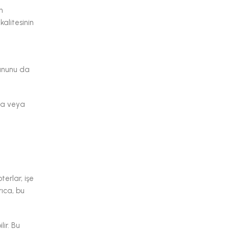
n
kalitesinin
rununu da
ada veya
terlar, işe
rıca, bu
lir. Bu