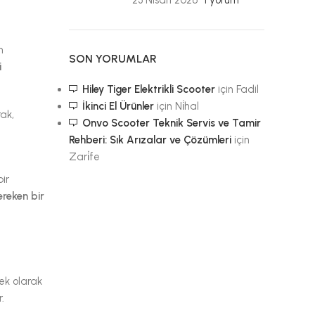
23 Nisan 2026
1 yorum
m
SON YORUMLAR
i
Hiley Tiger Elektrikli Scooter
için
Fadil
İkinci El Ürünler
için
Ni̇hal
rak,
Onvo Scooter Teknik Servis ve Tamir
Rehberi: Sık Arızalar ve Çözümleri
için
Zari̇fe
bir
ereken bir
nek olarak
.