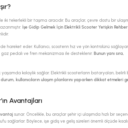
şır?
kle iki tekerlekli bir taşıma aracıdır. Bu araçlar, çevre dostu bir ulaşı
 kazanmıştır.
İşe Gidip Gelmek İçin Elektrikli Scooter Yetişkin Rehber
idir.
inde hareket eder. Kullanıcı, scooterın hız ve yön kontrolünü sağlaya
ir gaz pedalı ve fren mekanizması ile desteklenir.
Bunun yanı sıra,
yaşamda kolaylık sağlar. Elektrikli scooterların bataryaları, belirli 
 durum, kullanıcıların ulaşım planlarını yaparken dikkat etmeleri g
’ın Avantajları
avantaj
sunar. Öncelikle, bu araçlar şehir içi ulaşımda hızlı bir seçe
 sağlarlar. Böylece, işe gidiş ve geliş süreleri önemli ölçüde kısalır