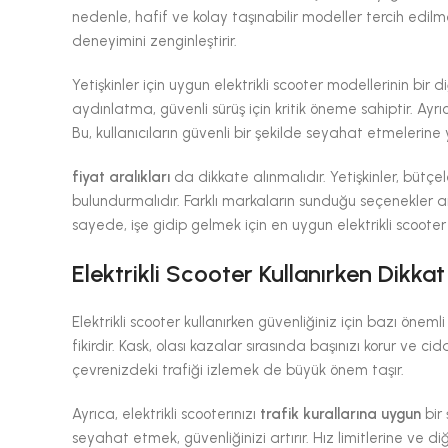
nedenle, hafif ve kolay taşınabilir modeller tercih edilmel
deneyimini zenginleştirir.
Yetişkinler için uygun elektrikli scooter modellerinin bir 
aydınlatma, güvenli sürüş için kritik öneme sahiptir. Ayrı
Bu, kullanıcıların güvenli bir şekilde seyahat etmelerine 
fiyat aralıkları
da dikkate alınmalıdır. Yetişkinler, büt
bulundurmalıdır. Farklı markaların sunduğu seçenekler ar
sayede, işe gidip gelmek için en uygun elektrikli scooter
Elektrikli Scooter Kullanırken Dikk
Elektrikli scooter kullanırken güvenliğiniz için bazı öne
fikirdir. Kask, olası kazalar sırasında başınızı korur ve c
çevrenizdeki trafiği izlemek de büyük önem taşır.
Ayrıca, elektrikli scooterınızı
trafik kurallarına uygun
bir 
seyahat etmek, güvenliğinizi artırır. Hız limitlerine ve