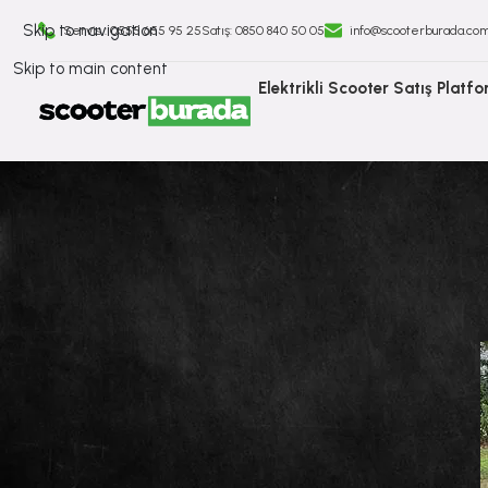
Skip to navigation
Servis : 0555 655 95 25
Satış: ⁠0850 840 50 05
info@scooterburada.co
Skip to main content
Elektrikli Scooter Satış Platf
İşe Gidip Gelmek İçin 
Tarafından gönderil