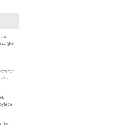
gibi
i sağlar.
ooterlar
trikli
sek
Böylece,
ğerine