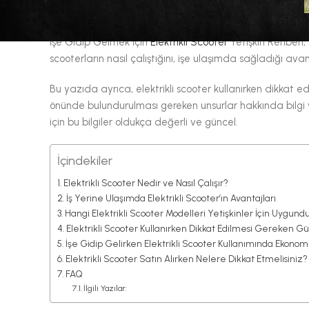
İşe Gidip Gelmek İçin
Elektrikli Scooter
Yetişkin Rehberi,
scooterların nasıl çalıştığını, işe ulaşımda sağladığı ava
Bu yazıda ayrıca, elektrikli scooter kullanırken dikkat e
önünde bulundurulması gereken unsurlar hakkında bilgi v
için bu bilgiler oldukça değerli ve güncel.
İçindekiler
Elektrikli Scooter Nedir ve Nasıl Çalışır?
İş Yerine Ulaşımda Elektrikli Scooter’ın Avantajları
Hangi Elektrikli Scooter Modelleri Yetişkinler İçin Uygund
Elektrikli Scooter Kullanırken Dikkat Edilmesi Gereken G
İşe Gidip Gelirken Elektrikli Scooter Kullanımında Ekonom
Elektrikli Scooter Satın Alırken Nelere Dikkat Etmelisiniz?
FAQ
İlgili Yazılar: