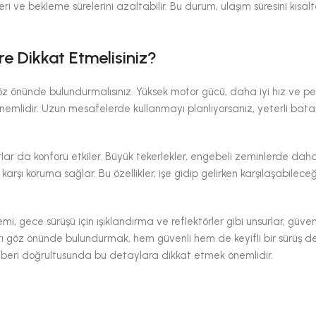
ri ve bekleme sürelerini azaltabilir. Bu durum, ulaşım süresini kısal
re Dikkat Etmelisiniz?
z önünde bulundurmalısınız. Yüksek motor gücü, daha iyi hız ve p
 önemlidir. Uzun mesafelerde kullanmayı planlıyorsanız, yeterli bat
lar da konforu etkiler. Büyük tekerlekler, engebeli zeminlerde daha 
rşı koruma sağlar. Bu özellikler, işe gidip gelirken karşılaşabileceğ
emi, gece sürüşü için ışıklandırma ve reflektörler gibi unsurlar, güvenl
rları göz önünde bulundurmak, hem güvenli hem de keyifli bir sürüş 
 rehberi doğrultusunda bu detaylara dikkat etmek önemlidir.