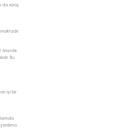
bu da sürüş
anmaktadır.
öz önünde
ıdır. Bu
n iyi bir
llarında
e yardımcı