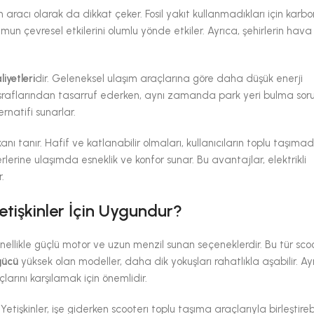
m aracı olarak da dikkat çeker. Fosil yakıt kullanmadıkları için karbo
un çevresel etkilerini olumlu yönde etkiler. Ayrıca, şehirlerin hava 
iyetleri
dir. Geleneksel ulaşım araçlarına göre daha düşük enerji
m masraflarından tasarruf ederken, aynı zamanda park yeri bulma so
rnatifi sunarlar.
anı tanır. Hafif ve katlanabilir olmaları, kullanıcıların toplu taşım
rlerine ulaşımda esneklik ve konfor sunar. Bu avantajlar, elektrikli
.
etişkinler İçin Uygundur?
genellikle güçlü motor ve uzun menzil sunan seçeneklerdir. Bu tür scoo
gücü
yüksek olan modeller, daha dik yokuşları rahatlıkla aşabilir. Ay
çlarını karşılamak için önemlidir.
Yetişkinler, işe giderken scooterı toplu taşıma araçlarıyla birleştirebi