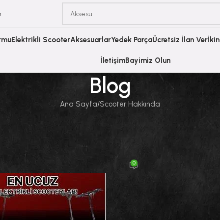
m
ormu
Elektrikli Scooter
Aksesuarlar
Yedek Parça
Ücretsiz İlan Ver
İki
İletişim
Bayimiz Olun
Blog
Ana Sayfa
Scooter Hakkında
SCOOTER HAKKINDA
i Ulaşımda En Ucuz Elektrikli Scoote
Tavsiyeleri
0
di
Scooter Burada
Açık 23 Nisan 2026