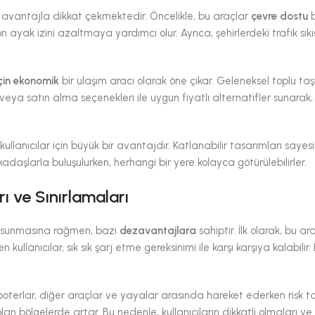
rçok avantajla dikkat çekmektedir. Öncelikle, bu araçlar
çevre dostu
b
ayak izini azaltmaya yardımcı olur. Ayrıca, şehirlerdeki trafik sıkışı
için ekonomik
bir ulaşım aracı olarak öne çıkar. Geleneksel toplu ta
eya satın alma seçenekleri ile uygun fiyatlı alternatifler sunarak,
 kullanıcılar için büyük bir avantajdır. Katlanabilir tasarımları sayes
kadaşlarla buluşulurken, herhangi bir yere kolayca götürülebilirler.
rı ve Sınırlamaları
nek sunmasına rağmen, bazı
dezavantajlara
sahiptir. İlk olarak, bu ar
ullanıcılar, sık sık şarj etme gereksinimi ile karşı karşıya kalabilir
 scooterlar, diğer araçlar ve yayalar arasında hareket ederken risk ta
olan bölgelerde artar. Bu nedenle, kullanıcıların dikkatli olmaları v