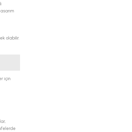
i
tasarım
 olabilir.
r için
lar,
safelerde