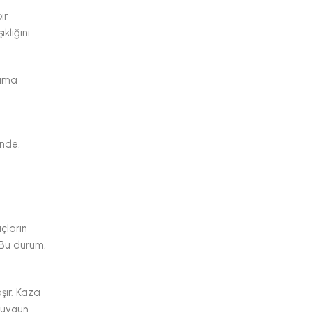
ir
klığını
şıma
inde,
açların
. Bu durum,
şır. Kaza
e uygun