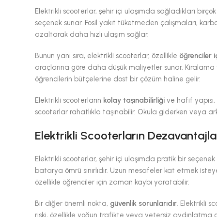
Elektrikli scooterlar, şehir içi ulaşımda sağladıkları bi
seçenek sunar. Fosil yakıt tüketmeden çalışmaları, karbon 
azaltarak daha hızlı ulaşım sağlar.
Bunun yanı sıra, elektrikli scooterlar, özellikle
öğrenciler 
araçlarına göre daha düşük maliyetler sunar. Kiralama v
öğrencilerin bütçelerine dost bir çözüm haline gelir.
Elektrikli scooterların
kolay taşınabilirliği
ve hafif yapısı,
scooterlar rahatlıkla taşınabilir. Okula giderken veya ar
Elektrikli Scooterların Dezavantajla
Elektrikli scooterlar, şehir içi ulaşımda pratik bir seçe
batarya ömrü sınırlıdır. Uzun mesafeler kat etmek isteyen k
özellikle öğrenciler için zaman kaybı yaratabilir.
Bir diğer önemli nokta,
güvenlik sorunlarıdır
. Elektrikli
riski, özellikle yoğun trafikte veya yetersiz aydınlatma 