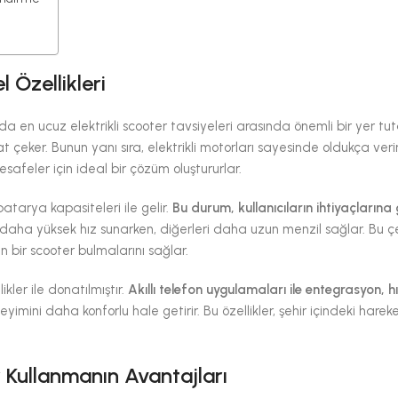
 Özellikleri
şımda en ucuz elektrikli scooter tavsiyeleri arasında önemli bir yer tut
kat çeker. Bunun yanı sıra, elektrikli motorları sayesinde oldukça verim
mesafeler için ideal bir çözüm oluştururlar.
 batarya kapasiteleri ile gelir.
Bu durum, kullanıcıların ihtiyaçlarına
aha yüksek hız sunarken, diğerleri daha uzun menzil sağlar. Bu çeşi
n bir scooter bulmalarını sağlar.
ikler ile donatılmıştır.
Akıllı telefon uygulamaları ile entegrasyon, h
mini daha konforlu hale getirir. Bu özellikler, şehir içindeki hareket
r Kullanmanın Avantajları