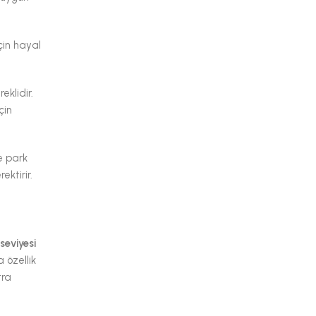
için hayal
eklidir.
çin
e park
ektirir.
 seviyesi
 özellik
tra