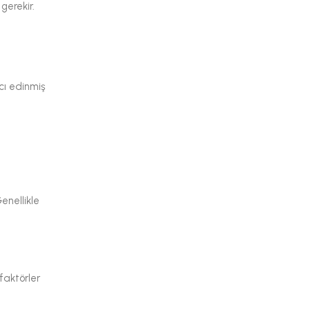
gerekir.
cı edinmiş
enellikle
faktörler