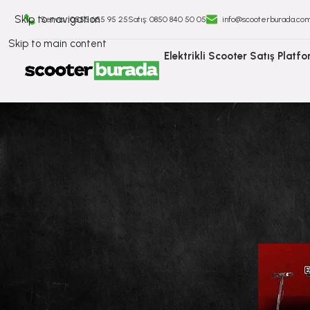
Skip to navigation
Servis : 0555 655 95 25
Satış: ⁠0850 840 50 05
info@scooterburada.co
Skip to main content
Elektrikli Scooter Satış Platf
Öğrenciler İçin Şehir İç
Tarafından gönderil