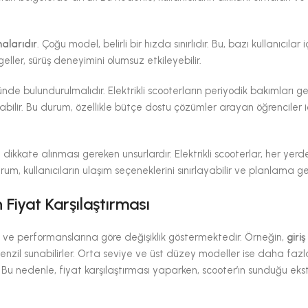
malarıdır
. Çoğu model, belirli bir hızda sınırlıdır. Bu, bazı kullanıcılar 
ngeller, sürüş deneyimini olumsuz etkileyebilir.
de bulundurulmalıdır. Elektrikli scooterların periyodik bakımları ger
şabilir. Bu durum, özellikle bütçe dostu çözümler arayan öğrenciler i
dikkate alınması gereken unsurlardır. Elektrikli scooterlar, her yerd
m, kullanıcıların ulaşım seçeneklerini sınırlayabilir ve planlama ger
n Fiyat Karşılaştırması
erine ve performanslarına göre değişiklik göstermektedir. Örneğin,
giriş
menzil sunabilirler. Orta seviye ve üst düzey modeller ise daha fazla
ir. Bu nedenle, fiyat karşılaştırması yaparken, scooter’ın sunduğu eks