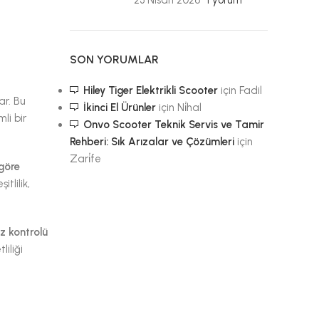
23 Nisan 2026
1 yorum
SON YORUMLAR
Hiley Tiger Elektrikli Scooter
için
Fadil
ar. Bu
İkinci El Ürünler
için
Ni̇hal
li bir
Onvo Scooter Teknik Servis ve Tamir
Rehberi: Sık Arızalar ve Çözümleri
için
Zari̇fe
 göre
tlilik,
ız kontrolü
liliği