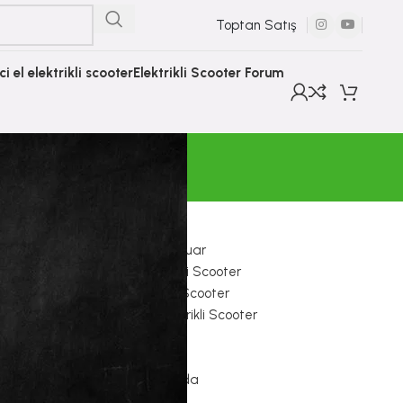
Toptan Satış
nci el elektrikli scooter
Elektrikli Scooter Forum
KATEGORILER
r
E Scooter Aksesuar
Electron Elektrikli Scooter
Elektrikli Çocuk Scooter
Hiley Tiger Elektrikli Scooter
İkinci El Ürünler
Onvo Scooter
Scooter Hakkında
Sıfır Ürünler