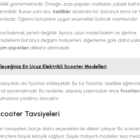
rklılık göstermektedir. Örneğin, bazı popüler markalar, yüksek kalitel
tırabilir. Bunun yanı sıra,
özellikler
arasında hız, batarya ömrü ve 
rasındadır. Öğrenci bütçesine uygun seçenekler bulmak mümkündür.
tına bakmak yeterli değildir. Ayrıca, uzun vadeli bakım ve işletme
odellerin batarya değişim maliyetleri, diğerlerine göre daha yüksek
çim yaparken
dikkate alınmalıdır.
leceğiniz En Ucuz Elektrikli Scooter Modelleri
nyaları da fiyatları etkileyebilir. Bu tür fırsatlar, özellikle öğrencile
r rol oynamaktadır. Bu nedenle, alışveriş yapmadan önce
fırsatları
bulmanıza yardımcı olacaktır.
Scooter Tavsiyeleri
er tavsiyeleri, bütçe dostu seçenekleri ile dikkat çekiyor. Bu scooter
öğrencilere büyük kolaylık sağlıyor. Düşük maliyetli modeller, kısa me