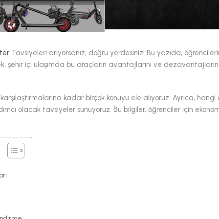
oter
Tavsiyeleri arıyorsanız, doğru yerdesiniz! Bu yazıda, öğrencileri
k, şehir içi ulaşımda bu araçların avantajlarını ve dezavantajların
 karşılaştırmalarına kadar birçok konuyu ele alıyoruz. Ayrıca, hangi e
ımcı olacak tavsiyeler sunuyoruz. Bu bilgiler, öğrenciler için ekono
arı
lendirme