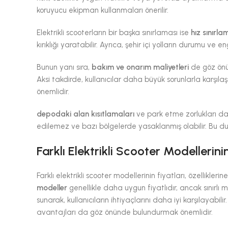
koruyucu ekipman kullanmaları önerilir.
Elektrikli scooterların bir başka sınırlaması ise
hız sınırla
kırıklığı yaratabilir. Ayrıca, şehir içi yolların durumu ve e
Bunun yanı sıra,
bakım ve onarım maliyetleri
de göz önün
Aksi takdirde, kullanıcılar daha büyük sorunlarla karşıla
önemlidir.
depodaki alan kısıtlamaları
ve park etme zorlukları da 
edilemez ve bazı bölgelerde yasaklanmış olabilir. Bu duru
Farklı Elektrikli Scooter Modellerini
Farklı elektrikli scooter modellerinin fiyatları, özellikl
modeller
genellikle daha uygun fiyatlıdır, ancak sınırlı 
sunarak, kullanıcıların ihtiyaçlarını daha iyi karşılayabil
avantajları da göz önünde bulundurmak önemlidir.