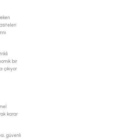
reken
asiteleri
rını
rikli
omik bir
a çıkıyor
emel
arak karar
si, güvenli