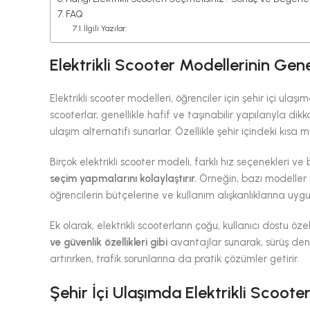
FAQ
İlgili Yazılar:
Elektrikli Scooter Modellerinin Genel
Elektrikli scooter modelleri, öğrenciler için şehir içi ula
scooterlar, genellikle hafif ve taşınabilir yapılarıyla dik
ulaşım alternatifi sunarlar. Özellikle şehir içindeki kısa 
Birçok elektrikli scooter modeli, farklı hız seçenekleri ve
seçim yapmalarını kolaylaştırır.
Örneğin, bazı modeller d
öğrencilerin bütçelerine ve kullanım alışkanlıklarına uygu
Ek olarak, elektrikli scooterların çoğu, kullanıcı dostu özell
ve güvenlik özellikleri gibi
avantajlar sunarak, sürüş deneyi
artırırken, trafik sorunlarına da pratik çözümler getirir.
Şehir İçi Ulaşımda Elektrikli Scoote