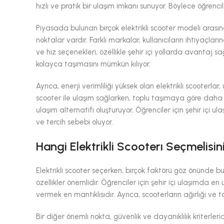
hızlı ve pratik bir ulaşım imkanı sunuyor. Böylece öğrenci
Piyasada bulunan birçok elektrikli scooter modeli arasın
noktalar vardır. Farklı markalar, kullanıcıların ihtiyaçla
ve hız seçenekleri, özellikle şehir içi yollarda avantaj sağ
kolayca taşımasını mümkün kılıyor.
Ayrıca, enerji verimliliği yüksek olan elektrikli scooterlar
scooter ile ulaşım sağlarken, toplu taşımaya göre dah
ulaşım alternatifi oluşturuyor. Öğrenciler için şehir içi ul
ve tercih sebebi oluyor.
Hangi Elektrikli Scooterı Seçmelis
Elektrikli scooter seçerken, birçok faktörü göz önünde bul
özellikler önemlidir. Öğrenciler için şehir içi ulaşımda en
vermek en mantıklısıdır. Ayrıca, scooterların ağırlığı ve t
Bir diğer önemli nokta, güvenlik ve dayanıklılık kriterlerid