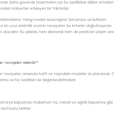
ğinde daha güvende hissetmeleri için bu özelliklere dikkat etmeleri 
deli maliyetleri etkileyen bir faktördür.
 belirlemelisiniz. Hangi modeli seçeceğiniz, bütçenize ve kullanım
mda en ucuz elektrikli scooter tavsiyeleri, bu kriterler doğrultusunda
 olacaktır. Bu şekilde, hem ekonomik hem de pratik bir ulaşım ara
er tavsiyeleri nelerdir?
ter tavsiyeleri arasında hafif ve taşınabilir modeller ön plandadır. G
ü ve hız özellikleri ile değerlendirilmelidir.
a batarya kapasitesi, maksimum hız, menzil ve ağırlık kapasitesi gibi 
 konforunu belirler.