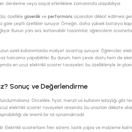
ler, derslerine veya sosyal etkinliklere zamanında ulaşabiliyor.
da, özellikle
güvenlik
ve
performans
açısından dikkat edilmesi ge
rına göre çeşitli özellikler sunuyor. Örneğin, daha yüksek batarya kap
lıyor. Bunun yanı sıra, katlanabilir tasarımlar, öğrencilerin scooterla
, uzun süreli kullanımlarda maliyet avantajı sunuyor. Öğrenciler, elekt
a az harcama yapabilirler. Bu durum, hem çevre dostu hem de ekon
aşımda en ucuz elektrikli scooter tavsiyeleri, bu özellikleriyle ön plan
iniz? Sonuç ve Değerlendirme
undurmalısınız. Öncelikle, fiyat, menzil ve kullanım kolaylığı gibi t
 ucuz elektrikli scooter tavsiyeleri arasında, bu unsurları dikkate al
aşınabilirliği de önemli bir rol oynamaktadır.
ir. Elektrikli scooterların fren sistemi, lastik yapısı ve malzeme kalite