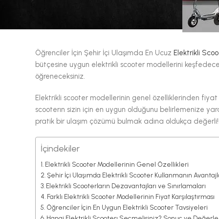
Öğrenciler İçin Şehir İçi Ulaşımda En Ucuz
Elektrikli Sco
bütçesine uygun elektrikli scooter modellerini keşfedece
öğreneceksiniz.
Elektrikli scooter modellerinin genel özelliklerinden fiyat
scooterın sizin için en uygun olduğunu belirlemenize yard
pratik bir ulaşım çözümü bulmak adına oldukça değerli!
İçindekiler
Elektrikli Scooter Modellerinin Genel Özellikleri
Şehir İçi Ulaşımda Elektrikli Scooter Kullanmanın Avantajl
Elektrikli Scooterların Dezavantajları ve Sınırlamaları
Farklı Elektrikli Scooter Modellerinin Fiyat Karşılaştırması
Öğrenciler İçin En Uygun Elektrikli Scooter Tavsiyeleri
Hangi Elektrikli Scooterı Seçmelisiniz? Sonuç ve Değer