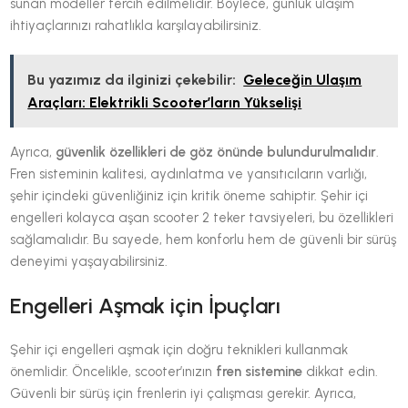
sunan modeller tercih edilmelidir. Böylece, günlük ulaşım
ihtiyaçlarınızı rahatlıkla karşılayabilirsiniz.
Bu yazımız da ilginizi çekebilir:
Geleceğin Ulaşım
Araçları: Elektrikli Scooter’ların Yükselişi
Ayrıca,
güvenlik özellikleri de göz önünde bulundurulmalıdır
.
Fren sisteminin kalitesi, aydınlatma ve yansıtıcıların varlığı,
şehir içindeki güvenliğiniz için kritik öneme sahiptir. Şehir içi
engelleri kolayca aşan scooter 2 teker tavsiyeleri, bu özellikleri
sağlamalıdır. Bu sayede, hem konforlu hem de güvenli bir sürüş
deneyimi yaşayabilirsiniz.
Engelleri Aşmak için İpuçları
Şehir içi engelleri aşmak için doğru teknikleri kullanmak
önemlidir. Öncelikle, scooter’ınızın
fren sistemine
dikkat edin.
Güvenli bir sürüş için frenlerin iyi çalışması gerekir. Ayrıca,