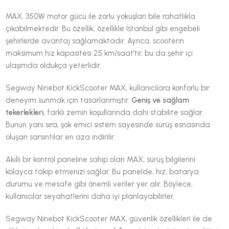
MAX, 350W motor gücü ile zorlu yokuşları bile rahatlıkla
çıkabilmektedir. Bu özellik, özellikle İstanbul gibi engebeli
şehirlerde avantaj sağlamaktadır. Ayrıca, scooterın
maksimum hız kapasitesi 25 km/saat’tir, bu da şehir içi
ulaşımda oldukça yeterlidir.
Segway Ninebot KickScooter MAX, kullanıcılara konforlu bir
deneyim sunmak için tasarlanmıştır.
Geniş ve sağlam
tekerlekleri
, farklı zemin koşullarında dahi stabilite sağlar.
Bunun yanı sıra, şok emici sistem sayesinde sürüş esnasında
oluşan sarsıntılar en aza indirilir.
Akıllı bir kontrol paneline sahip olan MAX, sürüş bilgilerini
kolayca takip etmenizi sağlar. Bu panelde, hız, batarya
durumu ve mesafe gibi önemli veriler yer alır. Böylece,
kullanıcılar seyahatlerini daha iyi planlayabilirler.
Segway Ninebot KickScooter MAX, güvenlik özellikleri ile de