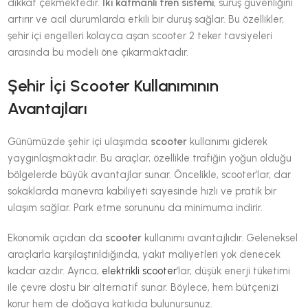
dikkat çekmektedir.
İki katmanlı fren sistemi
, sürüş güvenliğini
artırır ve acil durumlarda etkili bir duruş sağlar. Bu özellikler,
şehir içi engelleri kolayca aşan scooter 2 teker tavsiyeleri
arasında bu modeli öne çıkarmaktadır.
Şehir İçi Scooter Kullanımının
Avantajları
Günümüzde şehir içi ulaşımda
scooter
kullanımı giderek
yaygınlaşmaktadır. Bu araçlar, özellikle trafiğin yoğun olduğu
bölgelerde büyük avantajlar sunar. Öncelikle, scooter’lar, dar
sokaklarda manevra kabiliyeti sayesinde hızlı ve pratik bir
ulaşım sağlar. Park etme sorununu da minimuma indirir.
Ekonomik açıdan da
scooter
kullanımı avantajlıdır. Geleneksel
araçlarla karşılaştırıldığında, yakıt maliyetleri yok denecek
kadar azdır. Ayrıca,
elektrikli scooter
’lar, düşük enerji tüketimi
ile çevre dostu bir alternatif sunar. Böylece, hem bütçenizi
korur hem de doğaya katkıda bulunursunuz.