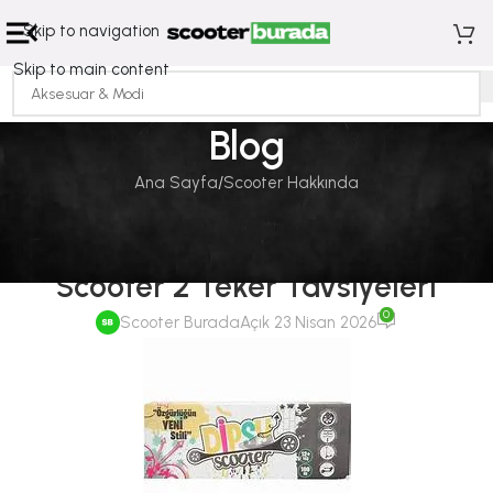
Skip to navigation
Skip to main content
Blog
Ana Sayfa
Scooter Hakkında
SCOOTER HAKKINDA
Şehir İçi Engelleri Kolayca Aşan
Scooter 2 Teker Tavsiyeleri
0
Scooter Burada
Açık 23 Nisan 2026