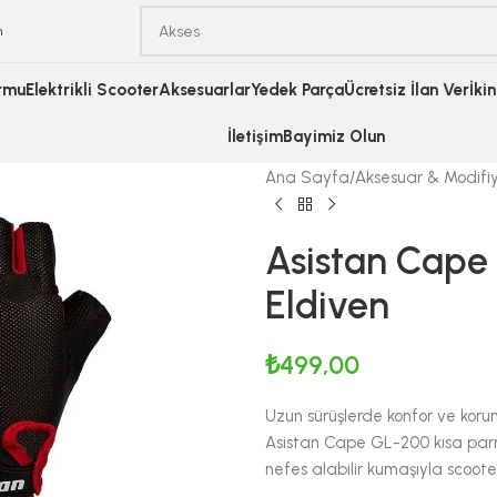
m
ormu
Elektrikli Scooter
Aksesuarlar
Yedek Parça
Ücretsiz İlan Ver
İki
İletişim
Bayimiz Olun
Ana Sayfa
Aksesuar & Modifi
Asistan Cape
Eldiven
₺
499,00
Uzun sürüşlerde konfor ve koru
Asistan Cape GL-200 kısa parma
nefes alabilir kumaşıyla scooter,