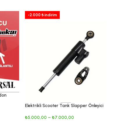
-2.000 ₺ indirim
-200 ₺ i
don
siklet ve
Elektrikli Scooter Tank Slapper Önleyici
KNMASTER
Damper
Motosikl
₺
5.000,00
–
₺
7.000,00
₺
2.800,00
SEÇENEKLER
SEPETE 