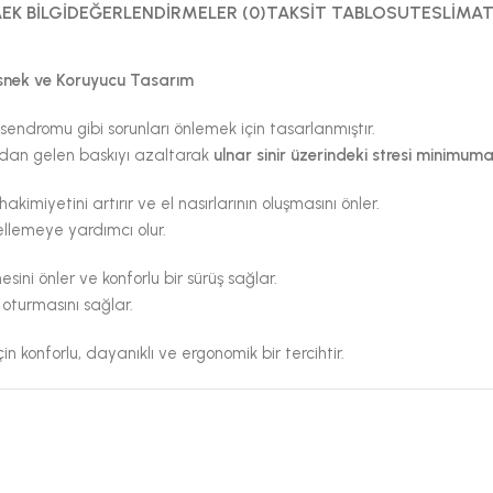
A
EK BILGI
DEĞERLENDIRMELER (0)
TAKSIT TABLOSU
TESLIMAT
snek ve Koruyucu Tasarım
endromu gibi sorunları önlemek için tasarlanmıştır.
ndan gelen baskıyı azaltarak
ulnar sinir üzerindeki stresi minimuma 
hakimiyetini artırır ve el nasırlarının oluşmasını önler.
llemeye yardımcı olur.
sini önler ve konforlu bir sürüş sağlar.
 oturmasını sağlar.
çin konforlu, dayanıklı ve ergonomik bir tercihtir.