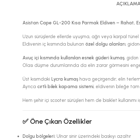
AÇIKLAM
Asistan Cape GL-200 Kısa Parmak Eldiven – Rahat, E
Uzun sürüşlerde ellerde uyuşma, ağrı veya karpal tünel s
Eldivenin iç kısmında bulunan
özel dolgu alanları
, gido
Avuç içi kısmında kullanılan esnek güderi kumaş
, gidon 
Olası düşme durumlarında da elin zarar görmesini enge
Üst kısımdaki
Lycra kumaş
hava geçirgendir; elin terleme
Ayrıca
cırtlı bilek kapama sistemi
, eldivenin bileğe tam
Hem şehir içi scooter sürüşleri hem de bisiklet kullanımı i
✅
Öne Çıkan Özellikler
Dolgu bölgeleri:
Ulnar sinir üzerindeki baskıyı azaltır