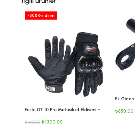
İlgili ürünler
-300 ₺ indirim
Ek Gidon
Montaj Ap
Forte GT 10 Pro Motosiklet Eldiveni –
₺
650,00
Uyumlulu
Korumalı, Yazlık, Scooter & Motor
SEÇENEK
₺
1.300,00
Eldiven
₺
1.600,00
SEPETE EKLE