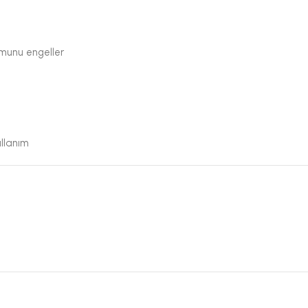
umunu engeller
llanım