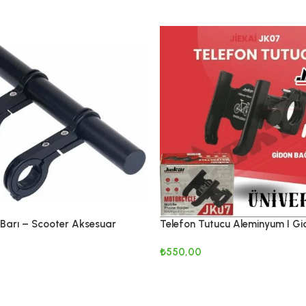
 Barı – Scooter Aksesuar
Telefon Tutucu Aleminyum I Gi
aratı (Alüminyum, Evrensel
Bağlantılı /Elektrikli Scooter, Bi
₺
550,00
k)
Motor uyumlu
LER
SEPETE EKLE