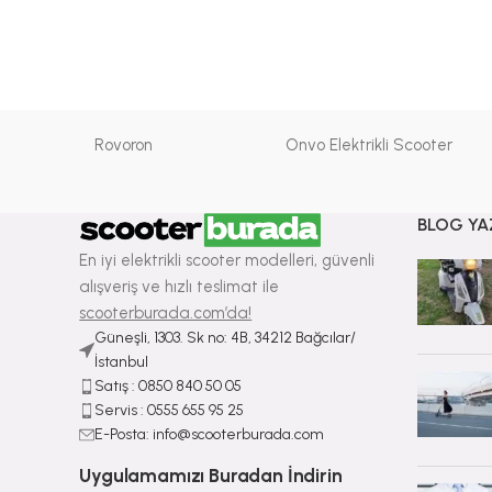
Rovoron
Onvo Elektrikli Scooter
BLOG YA
En iyi elektrikli scooter modelleri, güvenli
alışveriş ve hızlı teslimat ile
scooterburada.com’da!
Güneşli, 1303. Sk no: 4B, 34212 Bağcılar/
İstanbul
Satış : ⁠0850 840 50 05
Servis : 0555 655 95 25
E-Posta: info@scooterburada.com
Uygulamamızı Buradan İndirin