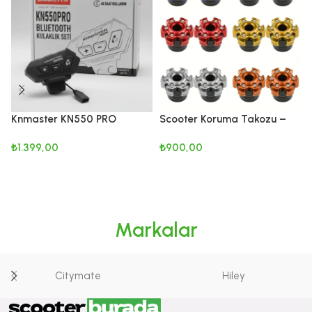
Knmaster KN550 PRO
Scooter Koruma Takozu –
Motosiklet Bluetooth Kulaklık
Anti Crash Koruma Seti
₺
1.399,00
₺
900,00
Mikrofon Seti
SEPETE EKLE
SEÇENEKLER
Markalar
Citymate
Hiley