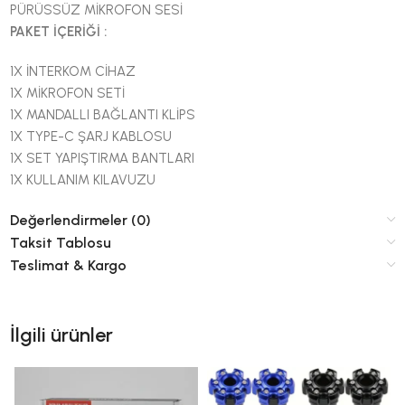
PÜRÜSSÜZ MİKROFON SESİ
PAKET İÇERİĞİ :
1X İNTERKOM CİHAZ
1X MİKROFON SETİ
1X MANDALLI BAĞLANTI KLİPS
1X TYPE-C ŞARJ KABLOSU
1X SET YAPIŞTIRMA BANTLARI
1X KULLANIM KILAVUZU
Değerlendirmeler (0)
Taksit Tablosu
Teslimat & Kargo
İlgili ürünler