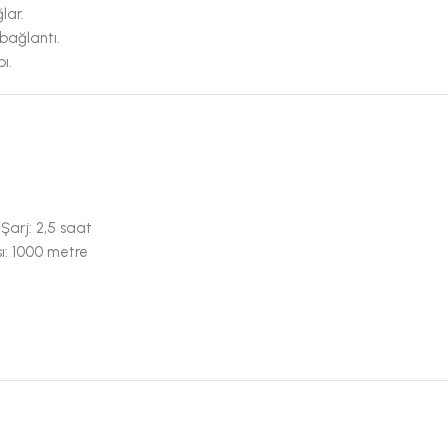
lar.
bağlantı.
ı.
Şarj: 2,5 saat
sı: 1000 metre