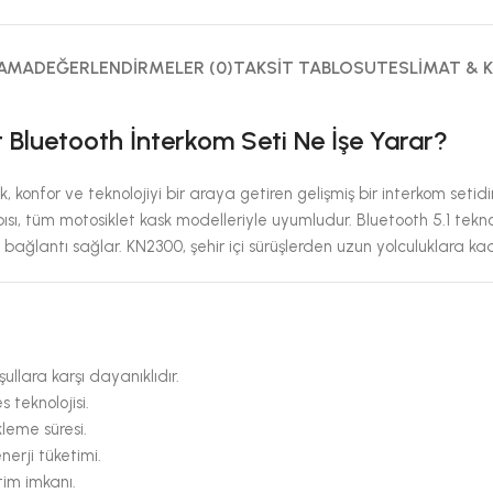
LAMA
DEĞERLENDIRMELER (0)
TAKSIT TABLOSU
TESLIMAT & 
luetooth İnterkom Seti Ne İşe Yarar?
nfor ve teknolojiyi bir araya getiren gelişmiş bir interkom setidir. 
sı, tüm motosiklet kask modelleriyle uyumludur. Bluetooth 5.1 teknol
 bağlantı sağlar. KN2300, şehir içi sürüşlerden uzun yolculuklara kad
llara karşı dayanıklıdır.
 teknolojisi.
leme süresi.
nerji tüketimi.
tim imkanı.