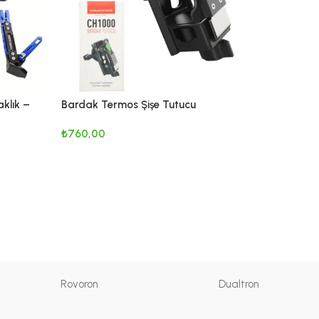
aklık –
Bardak Termos Şişe Tutucu
AHİL
KNMASTER
₺
760,00
Motosikl
SEPETE EKLE
₺
2.800,00
SEPETE 
Rovoron
Dualtron