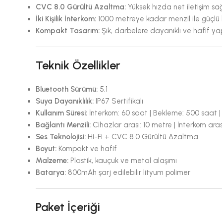
CVC 8.0 Gürültü Azaltma:
Yüksek hızda net iletişim sağ
İki Kişilik İnterkom:
1000 metreye kadar menzil ile güçlü 
Kompakt Tasarım:
Şık, darbelere dayanıklı ve hafif yap
Teknik Özellikler
Bluetooth Sürümü:
5.1
Suya Dayanıklılık:
IP67 Sertifikalı
Kullanım Süresi:
İnterkom: 60 saat | Bekleme: 500 saat | 
Bağlantı Menzili:
Cihazlar arası: 10 metre | İnterkom ara
Ses Teknolojisi:
Hi-Fi + CVC 8.0 Gürültü Azaltma
Boyut:
Kompakt ve hafif
Malzeme:
Plastik, kauçuk ve metal alaşımı
Batarya:
800mAh şarj edilebilir lityum polimer
Paket İçeriği