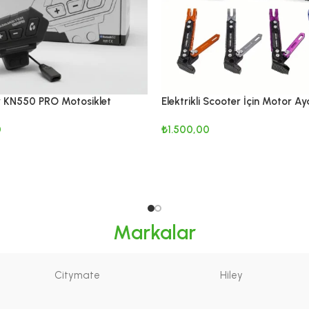
 KN550 PRO Motosiklet
Elektrikli Scooter İçin Motor Ay
 Kulaklık Mikrofon Seti
Alüminyum Alaşım | APARAT D
0
₺
1.500,00
EKLE
SEÇENEKLER
Markalar
Citymate
Hiley