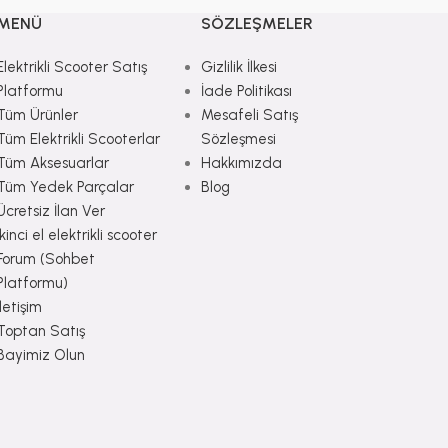
MENÜ
SÖZLEŞMELER
Elektrikli Scooter Satış
Gizlilik İlkesi
Platformu
İade Politikası
Tüm Ürünler
Mesafeli Satış
Tüm Elektrikli Scooterlar
Sözleşmesi
Tüm Aksesuarlar
Hakkımızda
Tüm Yedek Parçalar
Blog
Ücretsiz İlan Ver
İkinci el elektrikli scooter
Forum (Sohbet
Platformu)
İletişim
Toptan Satış
Bayimiz Olun