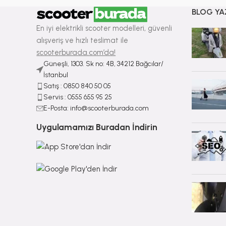
BLOG YA
En iyi elektrikli scooter modelleri, güvenli
alışveriş ve hızlı teslimat ile
scooterburada.com’da!
Güneşli, 1303. Sk no: 4B, 34212 Bağcılar/
İstanbul
Satış : ⁠0850 840 50 05
Servis : 0555 655 95 25
E-Posta: info@scooterburada.com
Uygulamamızı Buradan İndirin