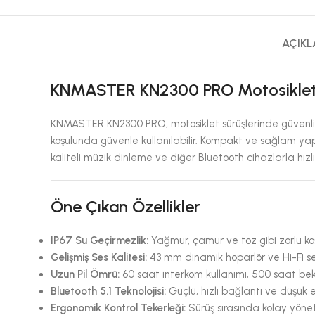
AÇIK
KNMASTER KN2300 PRO Motosiklet B
KNMASTER KN2300 PRO, motosiklet sürüşlerinde güvenlik, ko
koşulunda güvenle kullanılabilir. Kompakt ve sağlam yapı
kaliteli müzik dinleme ve diğer Bluetooth cihazlarla hızlı
Öne Çıkan Özellikler
IP67 Su Geçirmezlik:
Yağmur, çamur ve toz gibi zorlu koşu
Gelişmiş Ses Kalitesi:
43 mm dinamik hoparlör ve Hi-Fi ses
Uzun Pil Ömrü:
60 saat interkom kullanımı, 500 saat bek
Bluetooth 5.1 Teknolojisi:
Güçlü, hızlı bağlantı ve düşük e
Ergonomik Kontrol Tekerleği:
Sürüş sırasında kolay yöne