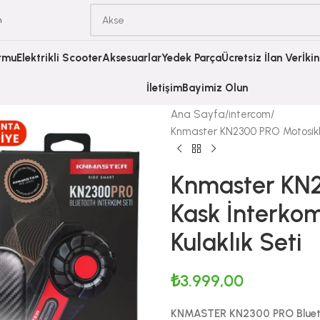
m
ormu
Elektrikli Scooter
Aksesuarlar
Yedek Parça
Ücretsiz İlan Ver
İki
İletişim
Bayimiz Olun
Ana Sayfa
intercom
Knmaster KN2300 PRO Motosikle
Knmaster KN2
Kask İnterkom
Kulaklık Seti
₺
3.999,00
KNMASTER KN2300 PRO Blueto