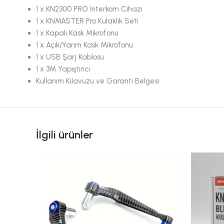
1 x KN2300 PRO İnterkom Cihazı
1 x KNMASTER Pro Kulaklık Seti
1 x Kapalı Kask Mikrofonu
1 x Açık/Yarım Kask Mikrofonu
1 x USB Şarj Kablosu
1 x 3M Yapıştırıcı
Kullanım Kılavuzu ve Garanti Belgesi
İlgili ürünler