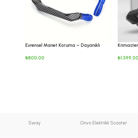
Evrensel Manet Koruma – Dayanıklı
Knmaster
Alüminyum Alaşım
Bluetooth
₺
800,00
₺
1.399,0
SEÇENEKLER
SEPETE 
Sway
Onvo Elektrikli Scooter