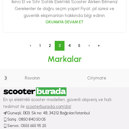
İkinci El ve Sıfır Satılık Elektrikli Scooter Alırken Bilmeniz
Gerekenler ile doğru seçim yapın! Fiyat, pil süresi ve
güvenlik ekipmanları hakkında bilgi edinin.
OKUMAYA DEVAM ET
‹
1
2
3
4
5
›
»
Markalar
Rovoron
Citymate
En iyi elektrikli scooter modelleri, güvenli alışveriş ve hızlı
teslimat ile
scooterburada.com’da!
Güneşli, 1303. Sk no: 4B, 34212 Bağcılar/İstanbul
Satış : ⁠0850 840 50 05
Servis : 0555 655 95 25