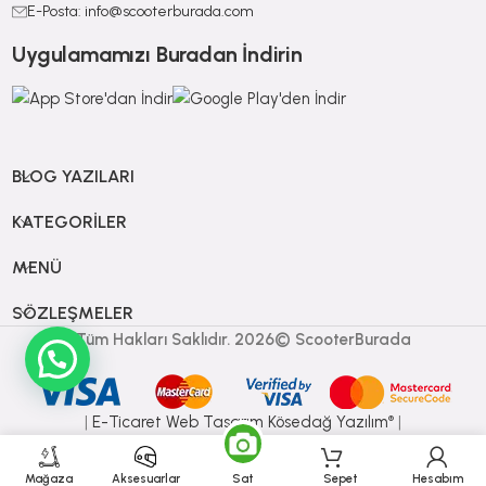
E-Posta: info@scooterburada.com
Uygulamamızı Buradan İndirin
BLOG YAZILARI
KATEGORILER
MENÜ
SÖZLEŞMELER
Tüm Hakları Saklıdır. 2026© ScooterBurada
|
E-Ticaret
Web Tasarım Kösedağ Yazılım
|
®
Mağaza
Aksesuarlar
Sat
Sepet
Hesabım