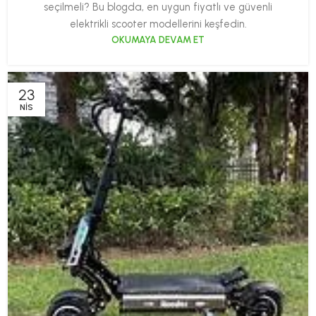
seçilmeli? Bu blogda, en uygun fiyatlı ve güvenli
elektrikli scooter modellerini keşfedin.
OKUMAYA DEVAM ET
23
NIS