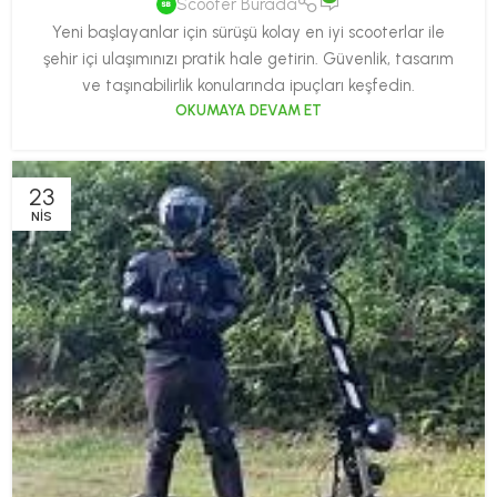
Scooter Burada
Yeni başlayanlar için sürüşü kolay en iyi scooterlar ile
şehir içi ulaşımınızı pratik hale getirin. Güvenlik, tasarım
ve taşınabilirlik konularında ipuçları keşfedin.
OKUMAYA DEVAM ET
23
NIS