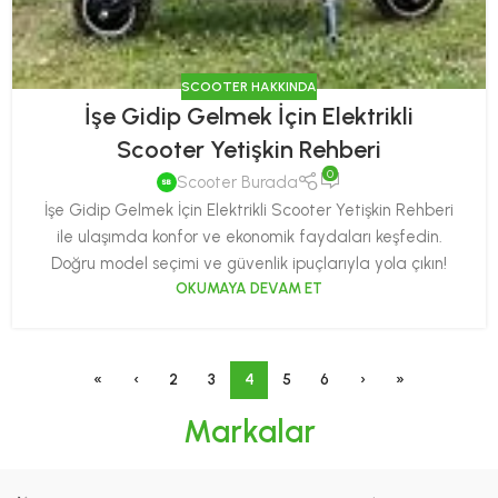
SCOOTER HAKKINDA
İşe Gidip Gelmek İçin Elektrikli
Scooter Yetişkin Rehberi
0
Scooter Burada
İşe Gidip Gelmek İçin Elektrikli Scooter Yetişkin Rehberi
ile ulaşımda konfor ve ekonomik faydaları keşfedin.
Doğru model seçimi ve güvenlik ipuçlarıyla yola çıkın!
OKUMAYA DEVAM ET
«
‹
2
3
4
5
6
›
»
Markalar