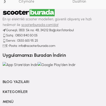
Citymate
Dualtron
En iyi elektrikli scooter modelleri, güvenli alışveriş ve hızlı
teslimat ile
scooterburada.com’da!
Güneşli, 1303. Sk no: 4B, 34212 Bağcılar/İstanbul
Satış : ⁠0850 840 50 05
Servis : 0555 655 95 25
E-Posta: info@scooterburada.com
Uygulamamızı Buradan İndirin
BLOG YAZILARI
KATEGORILER
MENÜ