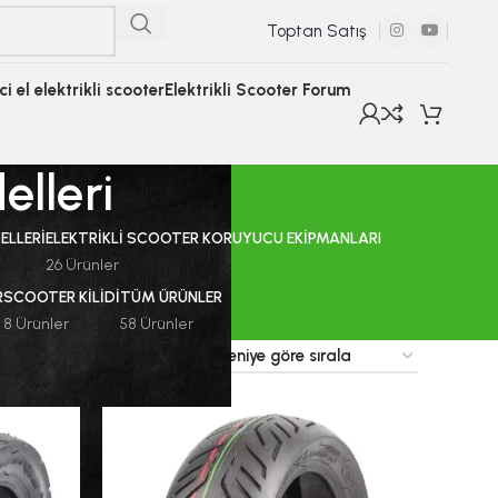
Toptan Satış
nci el elektrikli scooter
Elektrikli Scooter Forum
elleri
ELLERI
ELEKTRIKLI SCOOTER KORUYUCU EKIPMANLARI
26 Ürünler
R
SCOOTER KILIDI
TÜM ÜRÜNLER
8 Ürünler
58 Ürünler
9
12
18
24