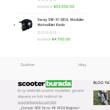
₺
53.000,00
₺
58.000,00
Sway SW-X1 SEUL Modüler
Motosiklet Kaskı
₺
4.700,00
₺
5.200,00
Dualtron
Hiley
BLOG YA
En iyi elektrikli scooter modelleri, güvenli
alışveriş ve hızlı teslimat ile
scooterburada.com’da!
Güneşli, 1303. Sk no: 4B, 34212 Bağcılar/