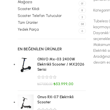
Mağaza
61
Scooter Kilidi
Kategorimi
8
Scooter Telefon Tutucular
3
Tubeless (
Tüm Ürünler
58
kaçırmayan
Yedek Parça
6
Dayanıklı 
seçenekler
Maksimum g
EN BEĞENILEN ÜRÜNLER
Elektrikli
Aradığınız
ONVO Mx-03 2400W
devam ed
Elektrikli Scooter / MX2026
Serisi
₺
53.999,00
₺
57.000,00
Onvo RX-07 Elektrikli
Scooter