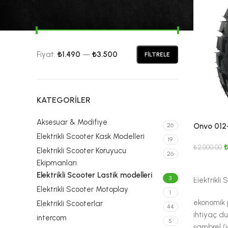
FIYATA GÖRE FILTRELE
Fiyat:
₺1.490
—
₺3.500
FILTRELE
KATEGORILER
Aksesuar & Modifiye
26
Onvo 012
Elektrikli Scooter Kask Modelleri
Off-Road 
19
₺
2.000,00
Elektrikli Scooter Koruyucu
26
Ekipmanları
SEPETE E
Elektrikli Scooter Lastik modelleri
3
Elektrikli
Elektrikli Scooter Motoplay
1
ekonomik p
Elektrikli Scooterlar
44
ihtiyaç du
intercom
5
şambrel (iç