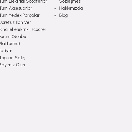
Tüm Elektrikli Scooterlar
Sözleşmesi
Tüm Aksesuarlar
Hakkımızda
Tüm Yedek Parçalar
Blog
Ücretsiz İlan Ver
İkinci el elektrikli scooter
Forum (Sohbet
Platformu)
İletişim
Toptan Satış
Bayimiz Olun