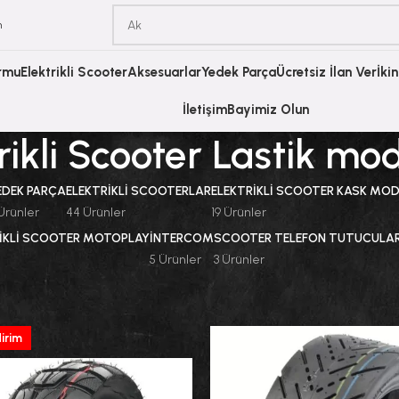
m
ormu
Elektrikli Scooter
Aksesuarlar
Yedek Parça
Ücretsiz İlan Ver
İki
İletişim
Bayimiz Olun
rikli Scooter Lastik mod
EDEK PARÇA
ELEKTRIKLI SCOOTERLAR
ELEKTRIKLI SCOOTER KASK MOD
Ürünler
44 Ürünler
19 Ürünler
IKLI SCOOTER MOTOPLAY
INTERCOM
SCOOTER TELEFON TUTUCULA
5 Ürünler
3 Ürünler
a
Elektrikli Scooter Lastik modelleri
Göster
dirim