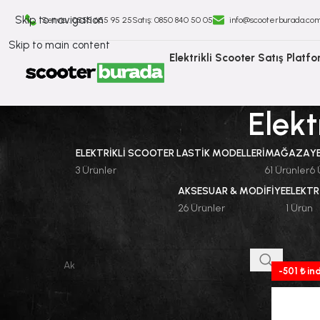
Skip to navigation
Servis : 0555 655 95 25
Satış: ⁠0850 840 50 05
info@scooterburada.co
Skip to main content
Elektrikli Scooter Satış Platf
Elekt
ELEKTRIKLI SCOOTER LASTIK MODELLERI
MAĞAZA
Y
3 Ürünler
61 Ürünler
6 
AKSESUAR & MODIFIYE
ELEKTR
26 Ürünler
1 Ürün
ÜRÜNLERI ARA
Ana Sayf
-501 ₺ in