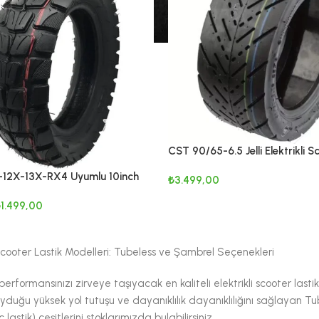
CST 90/65-6.5 Jelli Elektrikli S
Lastiği, Dualtron
-12X-13X-RX4 Uyumlu 10inch
₺
3.499,00
Dış Lastik 255×80
SEPETE EKLE
₺
1.499,00
KLE
 Scooter Lastik Modelleri: Tubeless ve Şambrel Seçenekleri
erformansınızı zirveye taşıyacak en kaliteli elektrikli scooter lasti
yduğu yüksek yol tutuşu ve dayanıklılık dayanıklılığını sağlayan Tube
 lastik) çeşitlerini stoklarımızda bulabilirsiniz.