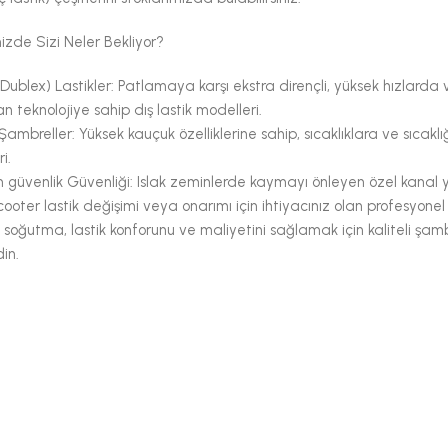
zde Sizi Neler Bekliyor?
Dublex) Lastikler: Patlamaya karşı ekstra dirençli, yüksek hızlarda
 teknolojiye sahip dış lastik modelleri.
Şambreller: Yüksek kauçuk özelliklerine sahip, sıcaklıklara ve sıcaklığ
i.
üvenlik Güvenliği: Islak zeminlerde kaymayı önleyen özel kanal ya
 scooter lastik değişimi veya onarımı için ihtiyacınız olan profesyo
 soğutma, lastik konforunu ve maliyetini sağlamak için kaliteli şambr
in.