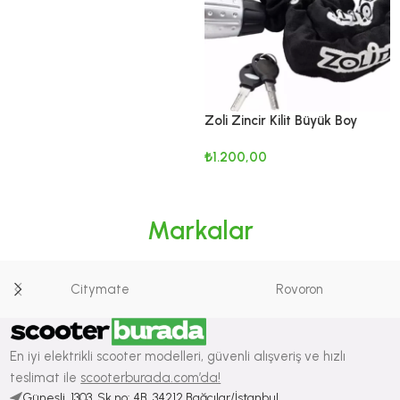
DEVAMINI OKU
Zoli Zincir Kilit Büyük Boy
Anahtarlı
₺
1.200,00
DEVAMINI OKU
Markalar
Citymate
Rovoron
En iyi elektrikli scooter modelleri, güvenli alışveriş ve hızlı
teslimat ile
scooterburada.com’da!
Güneşli, 1303. Sk no: 4B, 34212 Bağcılar/İstanbul