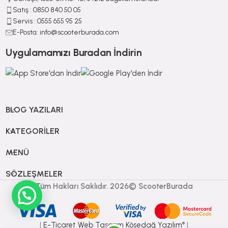
Satış : ⁠0850 840 50 05
Servis : 0555 655 95 25
E-Posta: info@scooterburada.com
Uygulamamızı Buradan İndirin
BLOG YAZILARI
KATEGORILER
MENÜ
SÖZLEŞMELER
Tüm Hakları Saklıdır. 2026© ScooterBurada
|
E-Ticaret
Web Tasarım Kösedağ Yazılım
|
®