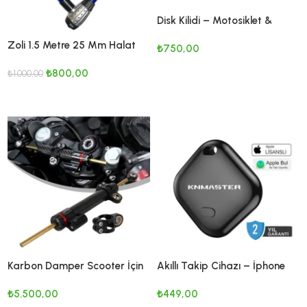
Disk Kilidi – Motosiklet &
Scooter İçin Güçlü Güvenlik
Zoli 1.5 Metre 25 Mm Halat
₺
750,00
Çözümü
Motosiklet Kilidi
SEPETE EKLE
₺
800,00
₺
1.000,00
SEPETE EKLE
Karbon Damper Scooter İçin
Akıllı Takip Cihazı – İphone
İçin
₺
5.500,00
₺
449,00