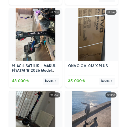
1904
776
🚨 ACİL SATILIK – MAKUL
ONVO OV-013 X PLUS
FİYATA! 🚨 2026 Model
Onvo MX-03 Elektrikli
Scooter
43.000 ₺
35.000 ₺
İncele
İncele
1222
1142