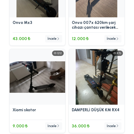
Onvo Mx3
Onvo 007x 620km şarj
cihazı çantası verilecek
garantisi devam ediyor
43.000 ₺
12.000 ₺
İncele
İncele
1212
476
Xiomi skotor
DAMPERLİ DÜŞÜK KM RX4
9.000 ₺
36.000 ₺
İncele
İncele