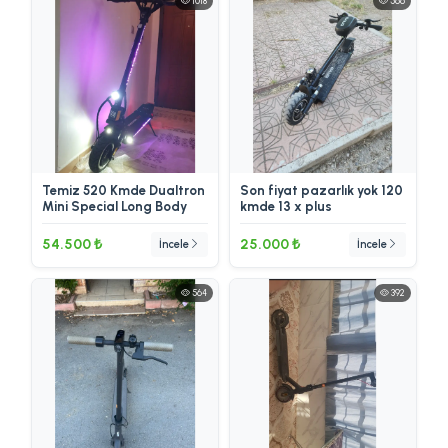
1018
566
Temiz 520 Kmde Dualtron
Son fiyat pazarlık yok 120
Mini Special Long Body
kmde 13 x plus
54.500 ₺
25.000 ₺
İncele
İncele
564
392