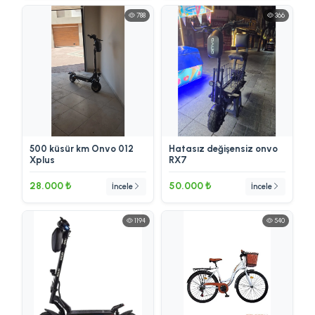
788
366
500 küsür km Onvo 012
Hatasız değişensiz onvo
Xplus
RX7
28.000 ₺
50.000 ₺
İncele
İncele
1194
540