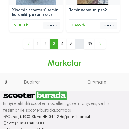
Xiaomi e scooter s1 temiz
Temiz xaomi mi pro2
kullanıldı pazarlık olur
15.000 ₺
10.499 ₺
İncele
İncele
1
2
3
4
5
...
35
Markalar
Dualtron
Citymate
En iyi elektrikli scooter modelleri, güvenli alışveriş ve hızlı
teslimat ile
scooterburada.com’da!
Güneşli, 1303. Sk no: 4B, 34212 Bağcılar/İstanbul
Satış : ⁠0850 840 50 05