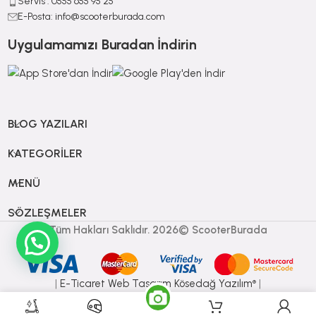
Servis : 0555 655 95 25
E-Posta: info@scooterburada.com
Uygulamamızı Buradan İndirin
BLOG YAZILARI
KATEGORILER
MENÜ
SÖZLEŞMELER
Tüm Hakları Saklıdır. 2026© ScooterBurada
|
E-Ticaret
Web Tasarım Kösedağ Yazılım
|
®