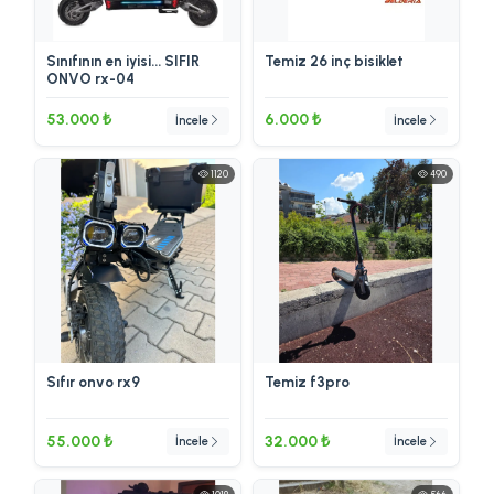
Sınıfının en iyisi... SIFIR
Temiz 26 inç bisiklet
ONVO rx-04
53.000 ₺
6.000 ₺
İncele
İncele
1120
490
Sıfır onvo rx9
Temiz f3pro
55.000 ₺
32.000 ₺
İncele
İncele