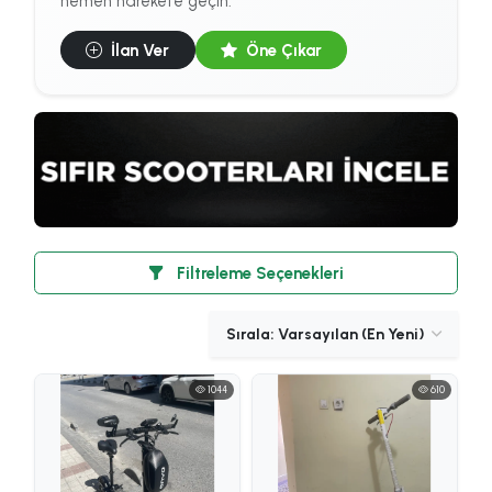
hemen harekete geçin.
İlan Ver
Öne Çıkar
Filtreleme Seçenekleri
1044
610